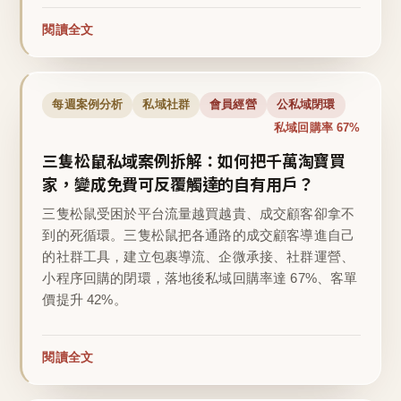
閱讀全文
每週案例分析
私域社群
會員經營
公私域閉環
私域回購率 67%
三隻松鼠私域案例拆解：如何把千萬淘寶買
家，變成免費可反覆觸達的自有用戶？
三隻松鼠受困於平台流量越買越貴、成交顧客卻拿不
到的死循環。三隻松鼠把各通路的成交顧客導進自己
的社群工具，建立包裹導流、企微承接、社群運營、
小程序回購的閉環，落地後私域回購率達 67%、客單
價提升 42%。
閱讀全文