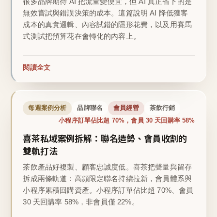
很多品牌期待 AI 把流量變便宜，但 AI 真正省下的是
無效嘗試與錯誤決策的成本。這篇說明 AI 降低獲客
成本的真實邏輯、內容試錯的隱形花費，以及用賽馬
式測試把預算花在會轉化的內容上。
閱讀全文
每週案例分析
品牌聯名
會員經營
茶飲行銷
小程序訂單佔比超 70%，會員 30 天回購率 58%
喜茶私域案例拆解：聯名造勢、會員收割的
雙軌打法
茶飲產品好複製、顧客忠誠度低。喜茶把聲量與留存
拆成兩條軌道：高頻限定聯名持續拉新，會員體系與
小程序累積回購資產。小程序訂單佔比超 70%、會員
30 天回購率 58%，非會員僅 22%。