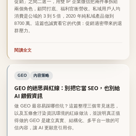
促銷」之間二選一，用雙 IP 企業微信把兩件事拆給
兩個角色，顧問打底、福利官衝營收。私域用戶人均
消費是公域的 3 到 5 倍，2020 年純私域產品做到
8700 萬。這篇也誠實看它的代價：促銷過密帶來的退
群壓力。
閱讀全文
GEO
內容策略
GEO 的迷思與紅線：別把它當 SEO，也別給
AI 餵假資訊
做 GEO 最容易踩哪些坑？這篇整理三個常見迷思，
以及五條會汙染資訊環境的紅線做法，並說明真正值
得做的 GEO 是建立真實、結構化、多平台一致的可
信內容，讓 AI 更願意引用你。