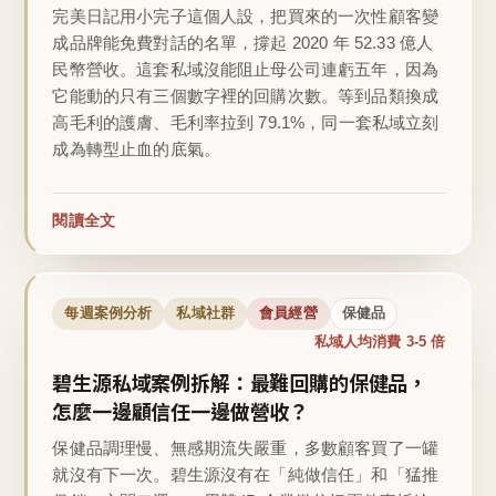
完美日記用小完子這個人設，把買來的一次性顧客變
成品牌能免費對話的名單，撐起 2020 年 52.33 億人
民幣營收。這套私域沒能阻止母公司連虧五年，因為
它能動的只有三個數字裡的回購次數。等到品類換成
高毛利的護膚、毛利率拉到 79.1%，同一套私域立刻
成為轉型止血的底氣。
閱讀全文
每週案例分析
私域社群
會員經營
保健品
私域人均消費 3-5 倍
碧生源私域案例拆解：最難回購的保健品，
怎麼一邊顧信任一邊做營收？
保健品調理慢、無感期流失嚴重，多數顧客買了一罐
就沒有下一次。碧生源沒有在「純做信任」和「猛推