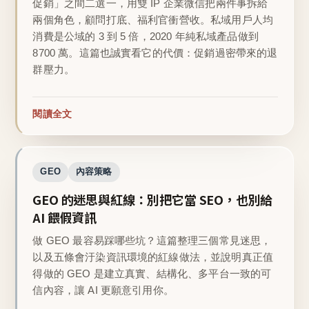
促銷」之間二選一，用雙 IP 企業微信把兩件事拆給
兩個角色，顧問打底、福利官衝營收。私域用戶人均
消費是公域的 3 到 5 倍，2020 年純私域產品做到
8700 萬。這篇也誠實看它的代價：促銷過密帶來的退
群壓力。
閱讀全文
GEO
內容策略
GEO 的迷思與紅線：別把它當 SEO，也別給
AI 餵假資訊
做 GEO 最容易踩哪些坑？這篇整理三個常見迷思，
以及五條會汙染資訊環境的紅線做法，並說明真正值
得做的 GEO 是建立真實、結構化、多平台一致的可
信內容，讓 AI 更願意引用你。