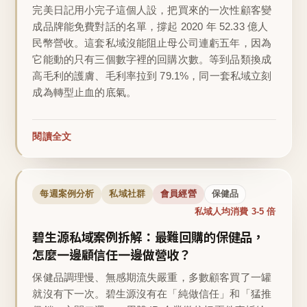
完美日記用小完子這個人設，把買來的一次性顧客變
成品牌能免費對話的名單，撐起 2020 年 52.33 億人
民幣營收。這套私域沒能阻止母公司連虧五年，因為
它能動的只有三個數字裡的回購次數。等到品類換成
高毛利的護膚、毛利率拉到 79.1%，同一套私域立刻
成為轉型止血的底氣。
閱讀全文
每週案例分析
私域社群
會員經營
保健品
私域人均消費 3-5 倍
碧生源私域案例拆解：最難回購的保健品，
怎麼一邊顧信任一邊做營收？
保健品調理慢、無感期流失嚴重，多數顧客買了一罐
就沒有下一次。碧生源沒有在「純做信任」和「猛推