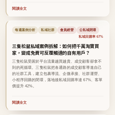
閱讀全文
每週案例分析
私域社群
會員經營
公私域閉環
私域回購率 67%
三隻松鼠私域案例拆解：如何把千萬淘寶買
家，變成免費可反覆觸達的自有用戶？
三隻松鼠受困於平台流量越買越貴、成交顧客卻拿不
到的死循環。三隻松鼠把各通路的成交顧客導進自己
的社群工具，建立包裹導流、企微承接、社群運營、
小程序回購的閉環，落地後私域回購率達 67%、客單
價提升 42%。
閱讀全文