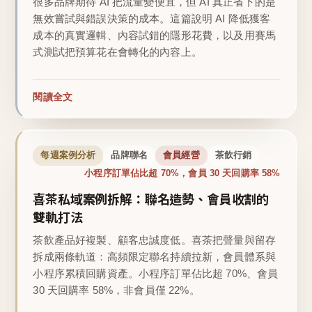
很多品牌期待 AI 把流量變便宜，但 AI 真正省下的是
無效嘗試與錯誤決策的成本。這篇說明 AI 降低獲客
成本的真實邏輯、內容試錯的隱形花費，以及用賽馬
式測試把預算花在會轉化的內容上。
閱讀全文
每週案例分析
品牌聯名
會員經營
茶飲行銷
小程序訂單佔比超 70%，會員 30 天回購率 58%
喜茶私域案例拆解：聯名造勢、會員收割的
雙軌打法
茶飲產品好複製、顧客忠誠度低。喜茶把聲量與留存
拆成兩條軌道：高頻限定聯名持續拉新，會員體系與
小程序累積回購資產。小程序訂單佔比超 70%、會員
30 天回購率 58%，非會員僅 22%。