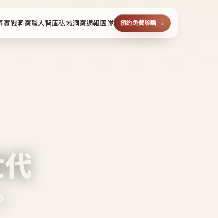
事
實戰洞察
職人智庫
私域洞察週報
團隊
預約免費診斷 →
世代
。