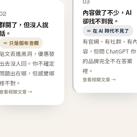
03
內容做了不少，AI
02
卻找不到我。
群開了，但沒人說
＝ 在 AI 時代不見了
話。
有官網、有社群、有
＝ 只是個布告欄
容，但問 ChatGPT 你
貼文丟進黑洞，優惠發
的品牌完全不在答案
出去沒人回。你不確定
裡。
問題出在哪，但感覺哪
查看相關文章 →
裡不對。
查看相關文章 →