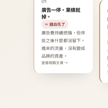
01
廣告一停，業績就
掉。
＝ 錢白花了
廣告費持續燃燒，但停
投之後什麼都沒留下。
進來的流量，沒有變成
品牌的資產。
查看相關文章 →