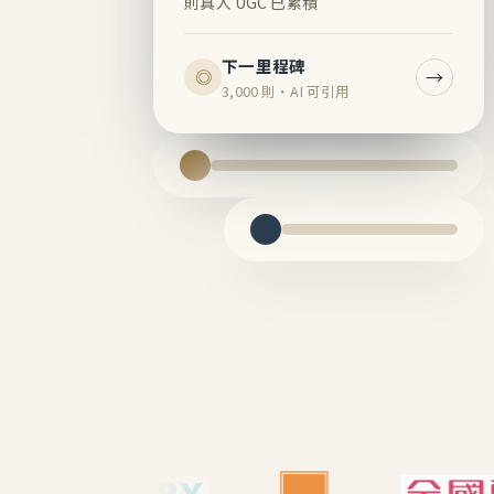
則真人 UGC 已累積
下一里程碑
→
◎
3,000 則・AI 可引用