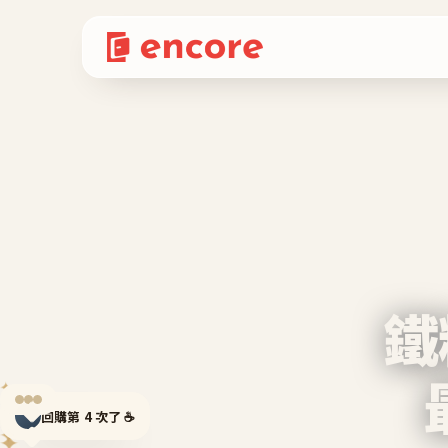
鐵
✦
回購第 4 次了 ☕
✦
✦