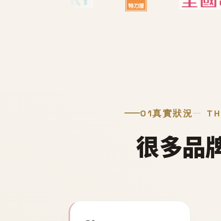
01
真實狀況
TH
很多品