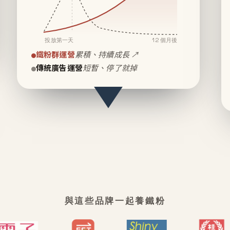
投放第一天
12 個月後
鐵粉群運營
累積、持續成長 ↗
傳統廣告運營
短暫、停了就掉
與這些品牌一起養鐵粉