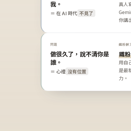
我。
真人寫
Gem
＝ 在 AI 時代
不見了
你講
問題
鐵粉解
做很久了，說不清你是
鐵粉
誰。
用自
是最
＝ 心裡
沒有位置
力。