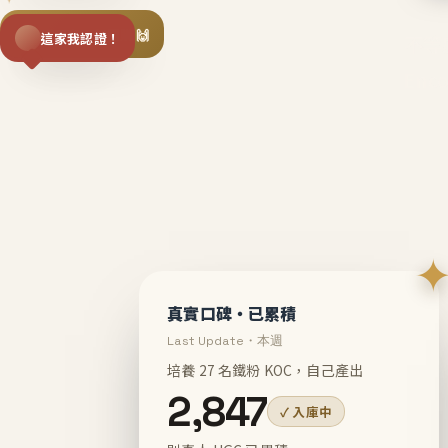
揪同事一起團購 🙌
這家我認證！
不等
En
真實口碑・已累積
Last Update・本週
培養 27 名鐵粉 KOC，自己產出
2,847
✓ 入庫中