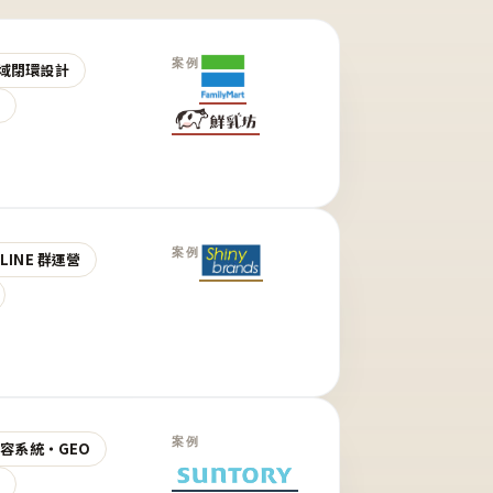
案例
域閉環設計
營
案例
LINE 群運營
案例
 內容系統・GEO
營