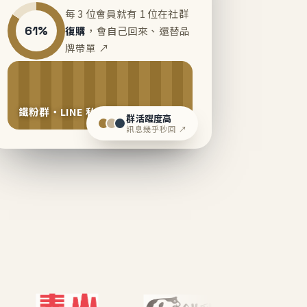
每 3 位會員就有 1 位在社群
61%
復購
，會自己回來、還替品
牌帶單 ↗
鐵粉群・LINE 私域運營中
群活躍度高
訊息幾乎秒回 ↗