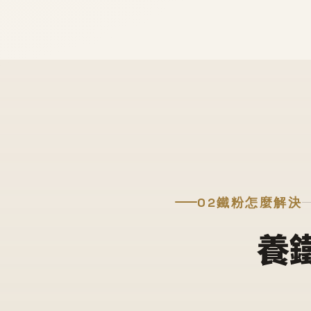
02
鐵粉怎麼解決
養