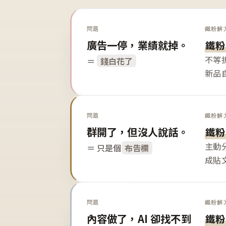
問題
鐵粉解
廣告一停，業績就掉。
鐵粉
不等
＝
錢白花了
新品
問題
鐵粉解
群開了，但沒人說話。
鐵粉
主動
＝ 只是個
布告欄
成貼
問題
鐵粉解
內容做了，AI 卻找不到
鐵粉