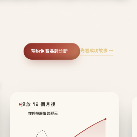
廣告、不靠折扣，會自己回來、自己帶人、自己幫你
core 用 AI 技術與運營方法，幫品牌系統性養出鐵粉生
先看成功故事 →
預約免費品牌診斷
→
✦
投放 12 個月後
你停掉廣告的那天