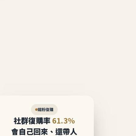
說話。
態圈。
鐵粉復購
社群復購率
61.3%
會自己回來、還帶人