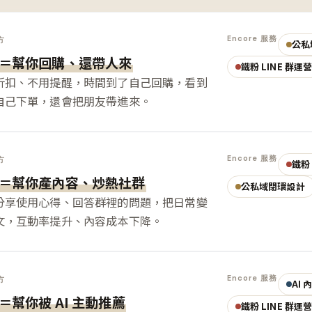
Encore 服務
方
公私
＝幫你回購、還帶人來
鐵粉 LINE 群運
折扣、不用提醒，時間到了自己回購，看到
自己下單，還會把朋友帶進來。
Encore 服務
方
鐵粉 
＝幫你產內容、炒熱社群
公私域閉環設計
分享使用心得、回答群裡的問題，把日常變
文，互動率提升、內容成本下降。
Encore 服務
方
AI
＝幫你被 AI 主動推薦
鐵粉 LINE 群運