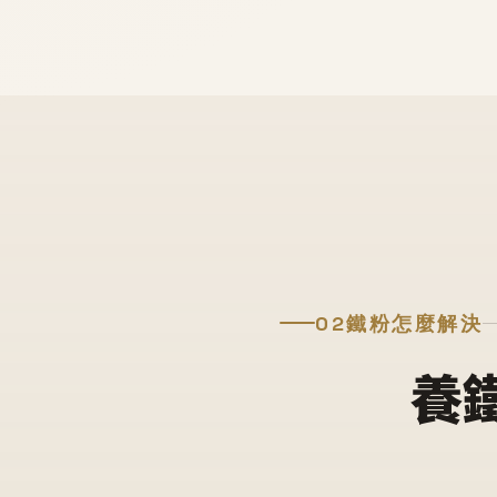
02
鐵粉怎麼解決
養