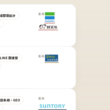
案例
域閉環設計
營
案例
LINE 群運營
案例
 內容系統・GEO
營