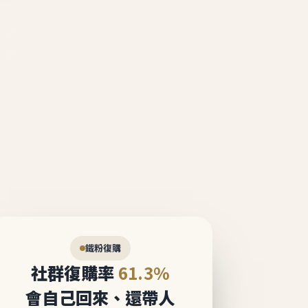
說話。
態圈。
鐵粉復購
社群復購率
61.3%
會自己回來、還帶人