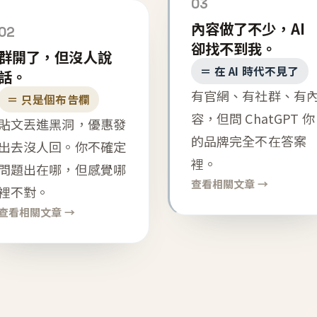
03
內容做了不少，AI
02
卻找不到我。
群開了，但沒人說
＝ 在 AI 時代不見了
話。
有官網、有社群、有
＝ 只是個布告欄
容，但問 ChatGPT 你
貼文丟進黑洞，優惠發
的品牌完全不在答案
出去沒人回。你不確定
裡。
問題出在哪，但感覺哪
查看相關文章 →
裡不對。
查看相關文章 →