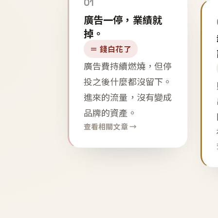
01
廣告一停，業績就
掉。
＝ 錢白花了
廣告費持續燃燒，但停
投之後什麼都沒留下。
進來的流量，沒有變成
品牌的資產。
查看相關文章 →