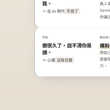
我。
真人寫
Gem
＝ 在 AI 時代
不見了
你講
問題
鐵粉解
做很久了，說不清你是
鐵粉
誰。
用自
是最
＝ 心裡
沒有位置
力。