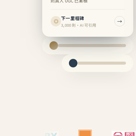
則真人 UGC 已累積
下一里程碑
→
◎
3,000 則・AI 可引用