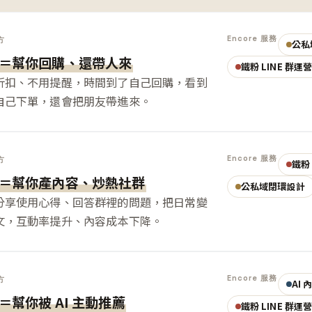
Encore 服務
方
公私
＝幫你回購、還帶人來
鐵粉 LINE 群運
折扣、不用提醒，時間到了自己回購，看到
自己下單，還會把朋友帶進來。
Encore 服務
方
鐵粉 
＝幫你產內容、炒熱社群
公私域閉環設計
分享使用心得、回答群裡的問題，把日常變
文，互動率提升、內容成本下降。
Encore 服務
方
AI
＝幫你被 AI 主動推薦
鐵粉 LINE 群運