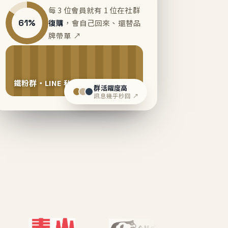
每 3 位會員就有 1 位在社群
61%
復購
，會自己回來、還替品
牌帶單 ↗
鐵粉群・LINE 私域運營中
群活躍度高
訊息幾乎秒回 ↗