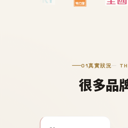
01
真實狀況
TH
很多品