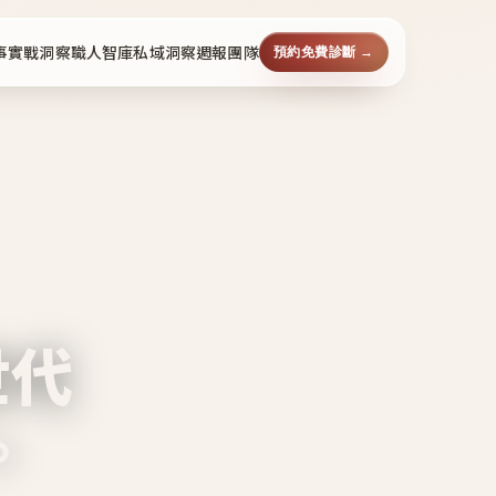
事
實戰洞察
職人智庫
私域洞察週報
團隊
預約免費診斷 →
世代
。