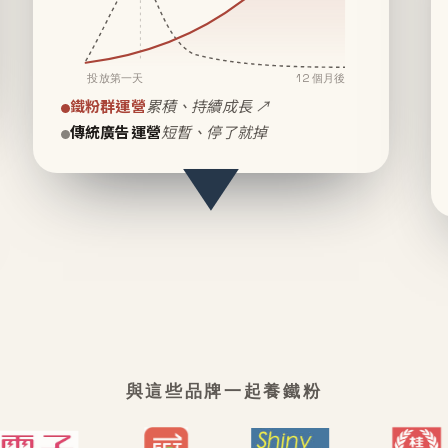
投放第一天
12 個月後
鐵粉群運營
累積、持續成長 ↗
傳統廣告運營
短暫、停了就掉
與這些品牌一起養鐵粉