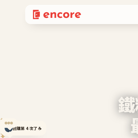
鐵
✦
回購第 4 次了 ☕
✦
✦