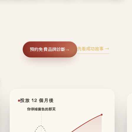
廣告、不靠折扣，會自己回來、自己帶人、自己幫你
core 用 AI 技術與運營方法，幫品牌系統性養出鐵粉生
先看成功故事 →
預約免費品牌診斷
→
✦
投放 12 個月後
你停掉廣告的那天