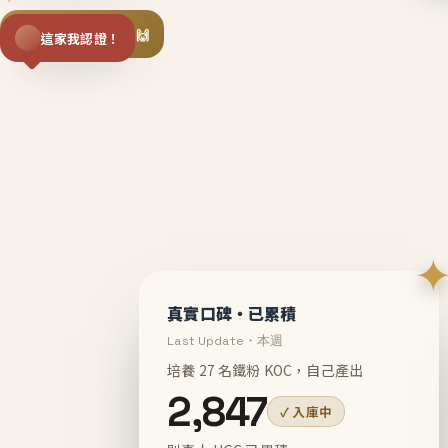
揪同事一起團購 🙌
這家我認證！
不等
En
真實口碑・已累積
Last Update・本週
培養 27 名鐵粉 KOC，自己產出
2,847
✓ 入庫中