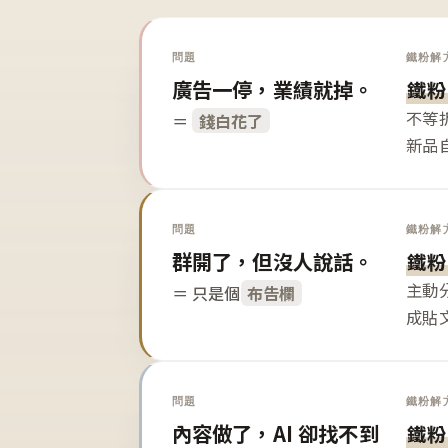
問題
鐵粉解
廣告一停，業績就掉。
鐵粉
不等
＝
錢白花了
新品
問題
鐵粉解
群開了，但沒人說話。
鐵粉
主動
＝ 只是個
布告欄
成貼
問題
鐵粉解
內容做了，AI 卻找不到
鐵粉