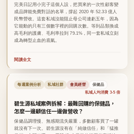
完美日記用小完子這個人設，把買來的一次性顧客變
成品牌能免費對話的名單，撐起 2020 年 52.33 億人
民幣營收。這套私域沒能阻止母公司連虧五年，因為
它能動的只有三個數字裡的回購次數。等到品類換成
高毛利的護膚、毛利率拉到 79.1%，同一套私域立刻
成為轉型止血的底氣。
閱讀全文
每週案例分析
私域社群
會員經營
保健品
私域人均消費 3-5 倍
碧生源私域案例拆解：最難回購的保健品，
怎麼一邊顧信任一邊做營收？
保健品調理慢、無感期流失嚴重，多數顧客買了一罐
就沒有下一次。碧生源沒有在「純做信任」和「猛推