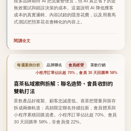
很多品牌期待 AI 把流量變便宜，但 AI 真正省下的是
無效嘗試與錯誤決策的成本。這篇說明 AI 降低獲客
成本的真實邏輯、內容試錯的隱形花費，以及用賽馬
式測試把預算花在會轉化的內容上。
閱讀全文
每週案例分析
品牌聯名
會員經營
茶飲行銷
小程序訂單佔比超 70%，會員 30 天回購率 58%
喜茶私域案例拆解：聯名造勢、會員收割的
雙軌打法
茶飲產品好複製、顧客忠誠度低。喜茶把聲量與留存
拆成兩條軌道：高頻限定聯名持續拉新，會員體系與
小程序累積回購資產。小程序訂單佔比超 70%、會員
30 天回購率 58%，非會員僅 22%。