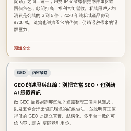
促銷」之間二選一，用雙 IP 企業微信把兩件事拆給
兩個角色，顧問打底、福利官衝營收。私域用戶人均
消費是公域的 3 到 5 倍，2020 年純私域產品做到
8700 萬。這篇也誠實看它的代價：促銷過密帶來的退
群壓力。
閱讀全文
GEO
內容策略
GEO 的迷思與紅線：別把它當 SEO，也別給
AI 餵假資訊
做 GEO 最容易踩哪些坑？這篇整理三個常見迷思，
以及五條會汙染資訊環境的紅線做法，並說明真正值
得做的 GEO 是建立真實、結構化、多平台一致的可
信內容，讓 AI 更願意引用你。