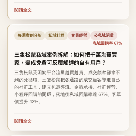
閱讀全文
每週案例分析
私域社群
會員經營
公私域閉環
私域回購率 67%
三隻松鼠私域案例拆解：如何把千萬淘寶買
家，變成免費可反覆觸達的自有用戶？
三隻松鼠受困於平台流量越買越貴、成交顧客卻拿不
到的死循環。三隻松鼠把各通路的成交顧客導進自己
的社群工具，建立包裹導流、企微承接、社群運營、
小程序回購的閉環，落地後私域回購率達 67%、客單
價提升 42%。
閱讀全文