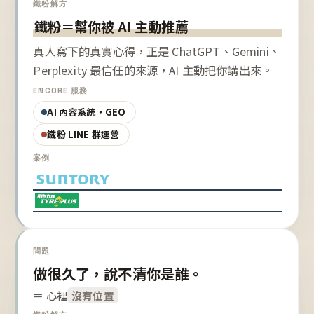
鐵粉解方
鐵粉＝幫你被 AI 主動推薦
真人寫下的真實心得，正是 ChatGPT、Gemini、
Perplexity 最信任的來源，AI 主動把你講出來。
ENCORE 服務
AI 內容系統・GEO
鐵粉 LINE 群運營
案例
問題
做很久了，說不清你是誰。
＝ 心裡
沒有位置