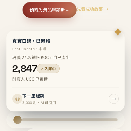
先看成功故事 →
預約免費品牌診斷
→
✦
真實口碑・已累積
Last Update・本週
培養 27 名鐵粉 KOC，自己產出
2,847
✓ 入庫中
則真人 UGC 已累積
下一里程碑
→
◎
3,000 則・AI 可引用