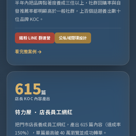
半年內把品牌黏著度養成三倍以上，社群回購率與自
發推薦率都明顯高於一般社群，上百個話題養出數十
位品牌 KOC。
鐵粉 LINE 群運營
公私域閉環設計
看完整案例
615
篇
店長 KOC 內容產出
特力屋 · 店長員工網紅
把門市店長養成員工網紅，產出 615 篇內容（達成率
150%），單篇最高破 40 萬瀏覽並成功轉單。