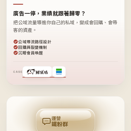
廣告一停，業績就跟著歸零？
把公域流量導進你自己的私域，變成會回購、會帶
客的資產。
公域導流路徑設計
回購與裂變機制
沉睡會員喚醒
CASE
❤
鐵
粉
自
己
揪
團
回
購
運營
鐵粉群