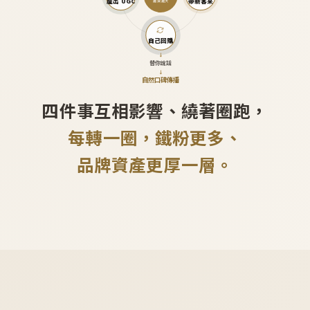
產出 UGC
帶新客來
越滾越大
自己回購
↓
替你說話
↓
自然口碑傳播
四件事互相影響、繞著圈跑，
每轉一圈，鐵粉更多、
品牌資產更厚一層。