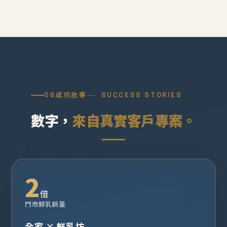
06
成功故事
SUCCESS STORIES
數字，
來自真實客戶專案。
2
倍
門市鮮乳銷量
全家 × 鮮乳坊