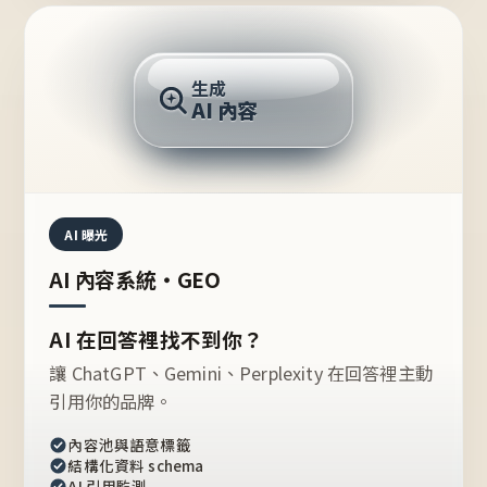
AI 回答
生成
AI 內容
推薦的台灣品牌？
AI 曝光
AI 內容系統・GEO
AI 在回答裡找不到你？
讓 ChatGPT、Gemini、Perplexity 在回答裡主動
引用你的品牌。
內容池與語意標籤
結構化資料 schema
AI 引用監測