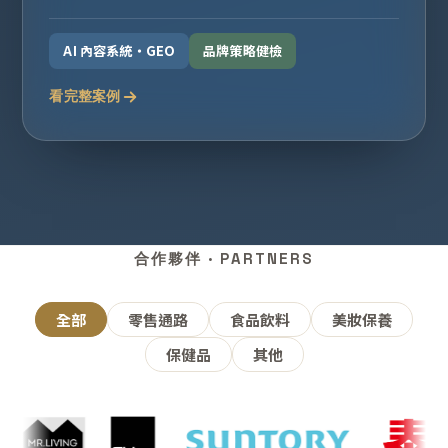
AI 內容系統・GEO
品牌策略健檢
看完整案例
合作夥伴 · PARTNERS
全部
零售通路
食品飲料
美妝保養
保健品
其他