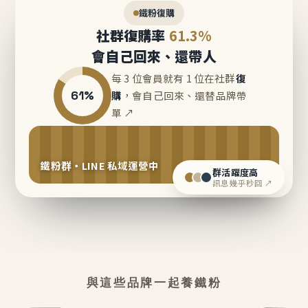
鐵粉復購
社群復購率
61.3%
會自己回來、還帶人
每 3 位會員就有 1 位在社群
復
61%
購
，會自己回來、還替品牌帶
單 ↗
鐵粉群・LINE 私域運營中
群活躍度高
訊息幾乎秒回 ↗
與這些品牌一起養鐵粉