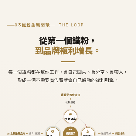
03
鐵粉生態閉環
THE LOOP
從第一個鐵粉，
到品牌複利增長。
每一個鐵粉都在幫你工作，會自己回來、會分享、會帶人，
形成一個不需要廣告費就會自己轉動的複利引擎。
顧客黏著度增加
↑
社群熱絡
↑
主動分享
鐵粉群
AI 主動推薦品牌
←
被 AI 推薦
←
→
業績不掉
→
業績增長