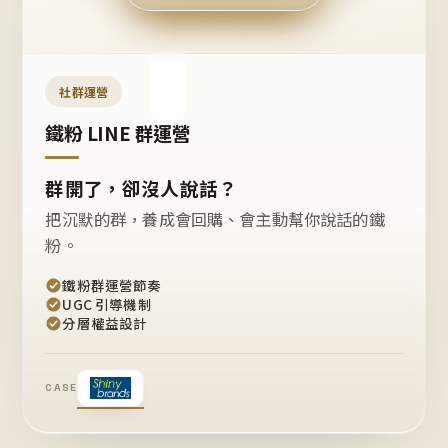
今天
開團
嗎？
推
薦
這
社群運營
款
+1
鐵粉 LINE 群運營
群開了，卻沒人說話？
把沉默的群，養成會回購、會主動幫你說話的鐵
粉。
鐵粉群運營節奏
UGC 引導機制
分層權益設計
CASE