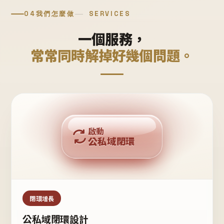
04
我們怎麼做
SERVICES
一個服務，
常常同時解掉好幾個問題。
回購複利
啟動
公私域閉環
私域鐵粉
公域流量
閉環增長
公私域閉環設計