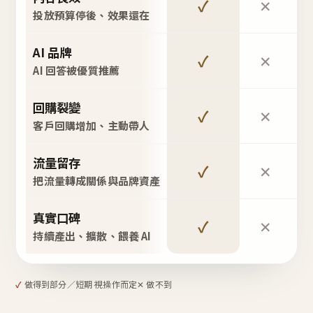
✓
✕
投放預算停後、效果還在
AI 品牌
✓
✕
AI 回答被優質推薦
回購裂變
✓
✕
客戶回購增加、主動帶人
流量留存
✓
✕
把流量轉成關係與品牌資產
真實口碑
✓
✕
持續產出、擴散、餵養 AI
✓
做得到
部分／短期 視操作而定
✕ 做不到