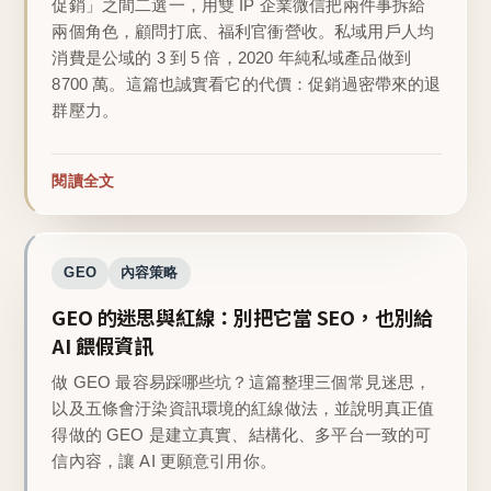
促銷」之間二選一，用雙 IP 企業微信把兩件事拆給
兩個角色，顧問打底、福利官衝營收。私域用戶人均
消費是公域的 3 到 5 倍，2020 年純私域產品做到
8700 萬。這篇也誠實看它的代價：促銷過密帶來的退
群壓力。
閱讀全文
GEO
內容策略
GEO 的迷思與紅線：別把它當 SEO，也別給
AI 餵假資訊
做 GEO 最容易踩哪些坑？這篇整理三個常見迷思，
以及五條會汙染資訊環境的紅線做法，並說明真正值
得做的 GEO 是建立真實、結構化、多平台一致的可
信內容，讓 AI 更願意引用你。