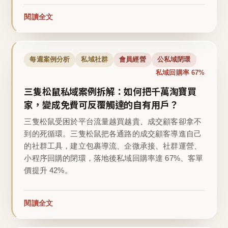
閱讀全文
每週案例分析
私域社群
會員經營
公私域閉環
私域回購率 67%
三隻松鼠私域案例拆解：如何把千萬淘寶買
家，變成免費可反覆觸達的自有用戶？
三隻松鼠受困於平台流量越買越貴、成交顧客卻拿不
到的死循環。三隻松鼠把各通路的成交顧客導進自己
的社群工具，建立包裹導流、企微承接、社群運營、
小程序回購的閉環，落地後私域回購率達 67%、客單
價提升 42%。
閱讀全文