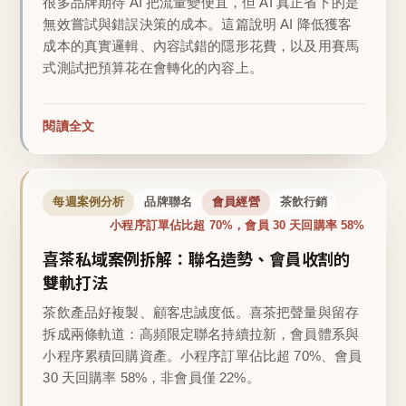
很多品牌期待 AI 把流量變便宜，但 AI 真正省下的是
無效嘗試與錯誤決策的成本。這篇說明 AI 降低獲客
成本的真實邏輯、內容試錯的隱形花費，以及用賽馬
式測試把預算花在會轉化的內容上。
閱讀全文
每週案例分析
品牌聯名
會員經營
茶飲行銷
小程序訂單佔比超 70%，會員 30 天回購率 58%
喜茶私域案例拆解：聯名造勢、會員收割的
雙軌打法
茶飲產品好複製、顧客忠誠度低。喜茶把聲量與留存
拆成兩條軌道：高頻限定聯名持續拉新，會員體系與
小程序累積回購資產。小程序訂單佔比超 70%、會員
30 天回購率 58%，非會員僅 22%。