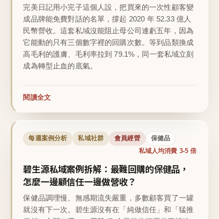
完美日記用小完子這個人設，把買來的一次性顧客變
成品牌能免費對話的名單，撐起 2020 年 52.33 億人
民幣營收。這套私域沒能阻止母公司連虧五年，因為
它能動的只有三個數字裡的回購次數。等到品類換成
高毛利的護膚、毛利率拉到 79.1%，同一套私域立刻
成為轉型止血的底氣。
閱讀全文
每週案例分析
私域社群
會員經營
保健品
私域人均消費 3-5 倍
碧生源私域案例拆解：最難回購的保健品，
怎麼一邊顧信任一邊做營收？
保健品調理慢、無感期流失嚴重，多數顧客買了一罐
就沒有下一次。碧生源沒有在「純做信任」和「猛推