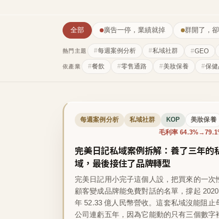
全部
廣告一停，業績就掉
群開了，卻
每週案例分析
私域社群
GEO
熱門主題
餐飲
零售通路
美妝保養
保健
依產業
每週案例分析
私域社群
KOP
美妝保養
毛利率 64.3%→79.
完美日記私域案例拆解：養了三年的
域，最後接住了品牌轉型
完美日記用小完子這個人設，把買來的一次
顧客變成品牌能免費對話的名單，撐起 2020
年 52.33 億人民幣營收。這套私域沒能阻止
公司連虧五年，因為它能動的只有三個數字