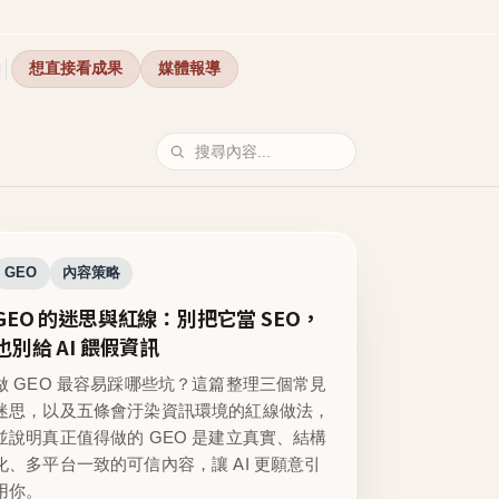
想直接看成果
媒體報導
GEO
內容策略
GEO 的迷思與紅線：別把它當 SEO，
也別給 AI 餵假資訊
做 GEO 最容易踩哪些坑？這篇整理三個常見
迷思，以及五條會汙染資訊環境的紅線做法，
並說明真正值得做的 GEO 是建立真實、結構
化、多平台一致的可信內容，讓 AI 更願意引
用你。