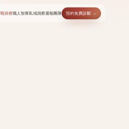
實戰洞察
職人智庫
私域洞察週報
團隊
預約免費診斷 →