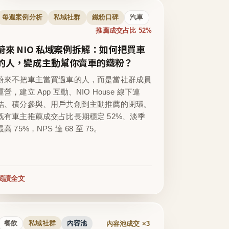
每週案例分析
私域社群
鐵粉口碑
汽車
推薦成交占比 52%
蔚來 NIO 私域案例拆解：如何把買車
的人，變成主動幫你賣車的鐵粉？
蔚來不把車主當買過車的人，而是當社群成員
運營，建立 App 互動、NIO House 線下連
結、積分參與、用戶共創到主動推薦的閉環。
既有車主推薦成交占比長期穩定 52%、淡季
最高 75%，NPS 達 68 至 75。
閱讀全文
內容池成交 ×3
餐飲
私域社群
內容池