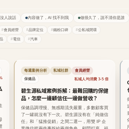
沒人說話
內容做了，AI 找不到我
做很久了，說不清你是誰
會員經營
品牌定位
鐵粉口碑
公私域閉環
品
電信
汽車
每週案例分析
私域社群
會員經營
1%
私域人均消費 3-5 倍
保健品
私
碧生源私域案例拆解：最難回購的保健
品，怎麼一邊顧信任一邊做營收？
性
保健品調理慢、無感期流失嚴重，多數顧客買
了一罐就沒有下一次。碧生源沒有在「純做信
母
任」和「猛推促銷」之間二選一，用雙 IP 企
裡
業微信把兩件事拆給兩個角色，顧問打底、福