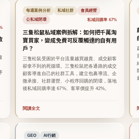
每週案例分析
私域社群
會員經營
私域回購率 67%
公私域閉環
%
三隻松鼠私域案例拆解：如何把千萬淘
收
寶買家，變成免費可反覆觸達的自有用
戶？
量
三隻松鼠受困於平台流量越買越貴、成交顧客
卻拿不到的死循環。三隻松鼠把各通路的成交
序
顧客導進自己的社群工具，建立包裹導流、企
微承接、社群運營、小程序回購的閉環，落地
後私域回購率達 67%、客單價提升 42%。
閱讀全文
GEO
AI行銷