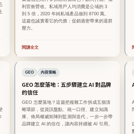
毛
利官衝營收。私域用戶人均消費是公域的 3
止
到 5 倍，2020 年純私域產品做到 8700 萬。
這篇也誠實看它的代價：促銷過密帶來的退群
壓力。
閱讀全文
GEO
內容策略
GEO 怎麼落地：五步驟建立 AI 對品牌
的信任
GEO 怎麼落地？這篇把複雜工作拆成五個清
變
晰環節，從資訊盤點、統一口徑、建立知識
你
庫、佈局權威矩陣到監測與迭代，一步一步帶
品牌建立 AI 的信任，讓內容持續被 AI 引用。