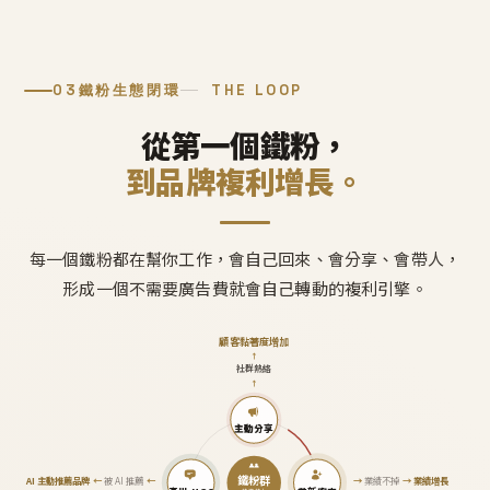
03
鐵粉生態閉環
THE LOOP
從第一個鐵粉，
到品牌複利增長。
每一個鐵粉都在幫你工作，會自己回來、會分享、會帶人，
形成一個不需要廣告費就會自己轉動的複利引擎。
顧客黏著度增加
↑
社群熱絡
↑
主動分享
鐵粉群
AI 主動推薦品牌
←
被 AI 推薦
←
→
業績不掉
→
業績增長