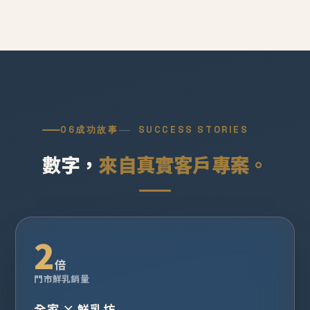
06
成功故事
SUCCESS STORIES
數字，
來自真實客戶專案。
2
倍
門市鮮乳銷量
全家 × 鮮乳坊