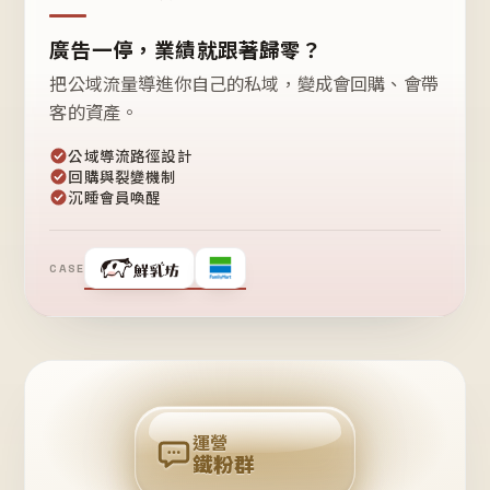
廣告一停，業績就跟著歸零？
把公域流量導進你自己的私域，變成會回購、會帶
客的資產。
公域導流路徑設計
回購與裂變機制
沉睡會員喚醒
CASE
❤
鐵
粉
自
己
揪
團
回
購
運營
鐵粉群