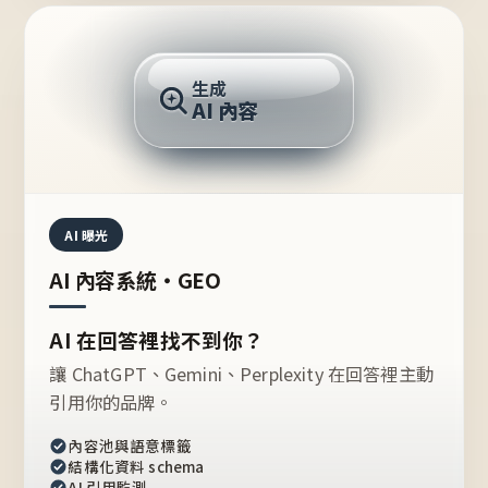
AI 回答
生成
AI 內容
推薦的台灣品牌？
AI 曝光
AI 內容系統・GEO
AI 在回答裡找不到你？
讓 ChatGPT、Gemini、Perplexity 在回答裡主動
引用你的品牌。
內容池與語意標籤
結構化資料 schema
AI 引用監測