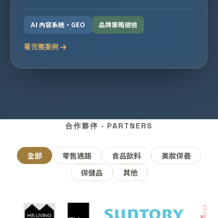
AI 內容系統・GEO
品牌策略健檢
看完整案例
合作夥伴 · PARTNERS
全部
零售通路
食品飲料
美妝保養
保健品
其他