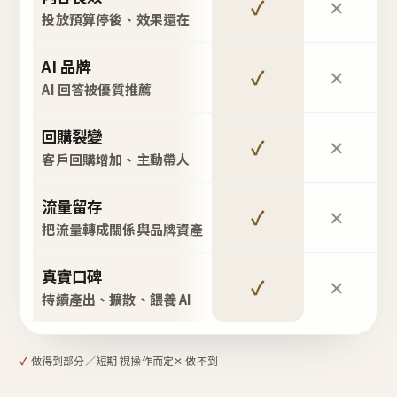
✓
✕
投放預算停後、效果還在
AI 品牌
✓
✕
AI 回答被優質推薦
回購裂變
✓
✕
客戶回購增加、主動帶人
流量留存
✓
✕
把流量轉成關係與品牌資產
真實口碑
✓
✕
持續產出、擴散、餵養 AI
✓
做得到
部分／短期 視操作而定
✕ 做不到