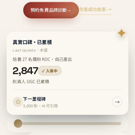
先看成功故事 →
預約免費品牌診斷
→
✦
真實口碑・已累積
Last Update・本週
培養 27 名鐵粉 KOC，自己產出
2,847
✓ 入庫中
則真人 UGC 已累積
下一里程碑
→
◎
3,000 則・AI 可引用