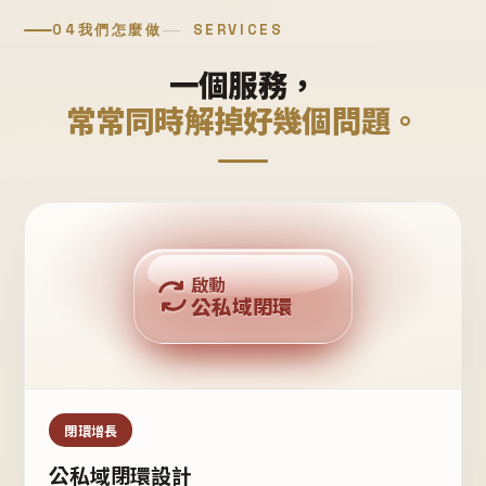
04
我們怎麼做
SERVICES
一個服務，
常常同時解掉好幾個問題。
回購複利
啟動
公私域閉環
私域鐵粉
公域流量
閉環增長
公私域閉環設計