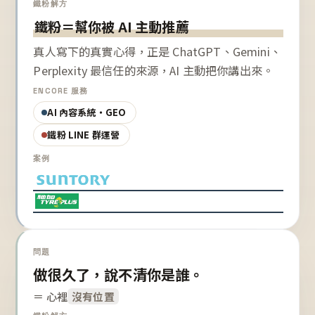
鐵粉解方
鐵粉＝幫你被 AI 主動推薦
真人寫下的真實心得，正是 ChatGPT、Gemini、
Perplexity 最信任的來源，AI 主動把你講出來。
ENCORE 服務
AI 內容系統・GEO
鐵粉 LINE 群運營
案例
問題
做很久了，說不清你是誰。
＝ 心裡
沒有位置