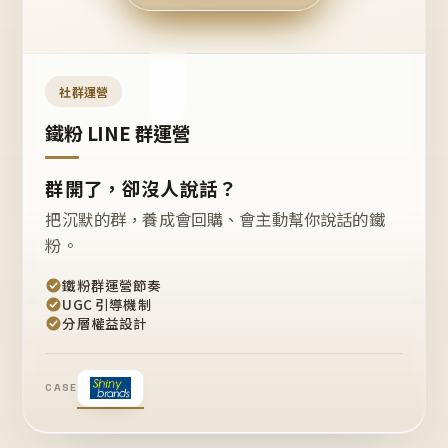
今天
開團
嗎？
推
薦
這
社群運營
款
+1
鐵粉 LINE 群運營
群開了，卻沒人說話？
把沉默的群，養成會回購、會主動幫你說話的鐵
粉。
鐵粉群運營節奏
UGC 引導機制
分層權益設計
CASE