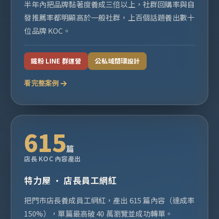
半年內把品牌黏著度養成三倍以上，社群回購率與自
發推薦率都明顯高於一般社群，上百個話題養出數十
位品牌 KOC。
鐵粉 LINE 群運營
公私域閉環設計
看完整案例
615
篇
店長 KOC 內容產出
特力屋 · 店長員工網紅
把門市店長養成員工網紅，產出 615 篇內容（達成率
150%），單篇最高破 40 萬瀏覽並成功轉單。