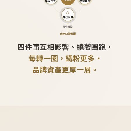
產出 UGC
帶新客來
越滾越大
自己回購
↓
替你說話
↓
自然口碑傳播
四件事互相影響、繞著圈跑，
每轉一圈，鐵粉更多、
品牌資產更厚一層。