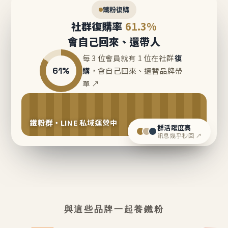
鐵粉復購
社群復購率
61.3%
會自己回來、還帶人
每 3 位會員就有 1 位在社群
復
61%
購
，會自己回來、還替品牌帶
單 ↗
鐵粉群・LINE 私域運營中
群活躍度高
訊息幾乎秒回 ↗
與這些品牌一起養鐵粉