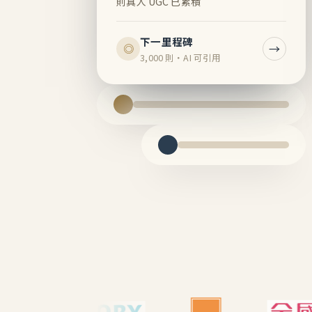
則真人 UGC 已累積
下一里程碑
→
◎
3,000 則・AI 可引用