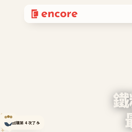
鐵
✦
✦
回購第 4 次了 ☕
✦
✦
✦
✦