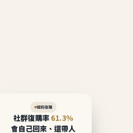
說話。
態圈。
鐵粉復購
社群復購率
61.3%
會自己回來、還帶人