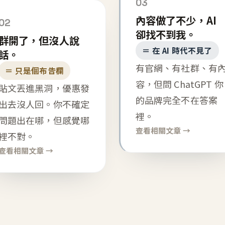
03
內容做了不少，AI
02
卻找不到我。
群開了，但沒人說
＝ 在 AI 時代不見了
話。
有官網、有社群、有
＝ 只是個布告欄
容，但問 ChatGPT 你
貼文丟進黑洞，優惠發
的品牌完全不在答案
出去沒人回。你不確定
裡。
問題出在哪，但感覺哪
查看相關文章 →
裡不對。
查看相關文章 →