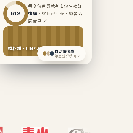
每 3 位會員就有 1 位在社群
61%
復購
，會自己回來、還替品
牌帶單 ↗
鐵粉群・LINE 私域運營中
群活躍度高
訊息幾乎秒回 ↗