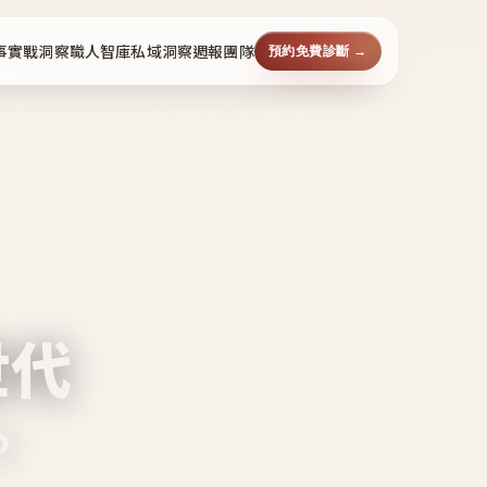
事
實戰洞察
職人智庫
私域洞察週報
團隊
預約免費診斷 →
世代
。