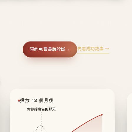
廣告、不靠折扣，會自己回來、自己帶人、自己幫你
core 用 AI 技術與運營方法，幫品牌系統性養出鐵粉生
先看成功故事 →
預約免費品牌診斷
→
✦
投放 12 個月後
你停掉廣告的那天