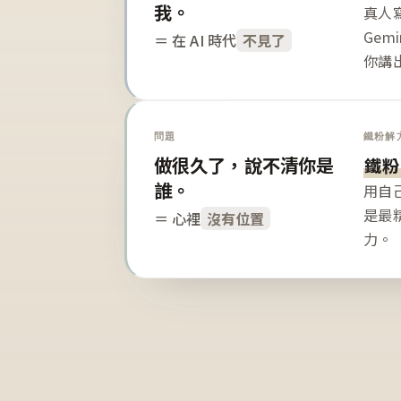
我。
真人寫
Gem
＝ 在 AI 時代
不見了
你講
問題
鐵粉解
做很久了，說不清你是
鐵粉
誰。
用自
是最
＝ 心裡
沒有位置
力。