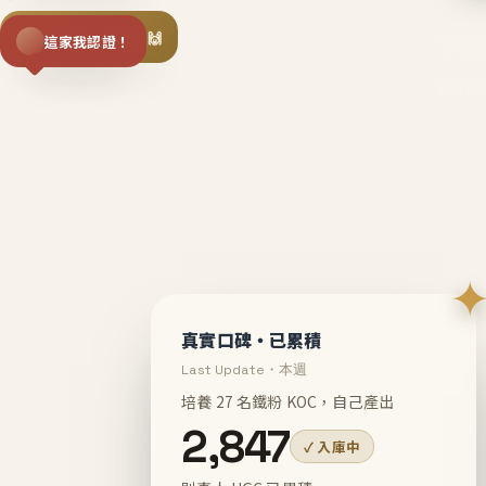
揪同事一起團購 🙌
這家我認證！
不等
En
真實口碑・已累積
Last Update・本週
培養 27 名鐵粉 KOC，自己產出
2,847
✓ 入庫中