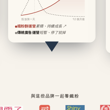
投放第一天
12 個月後
鐵粉群運營
累積、持續成長 ↗
傳統廣告運營
短暫、停了就掉
與這些品牌一起養鐵粉