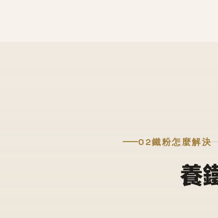
02
鐵粉怎麼解決
養