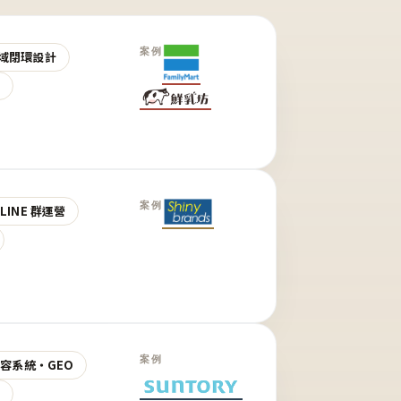
案例
域閉環設計
營
案例
LINE 群運營
案例
 內容系統・GEO
營