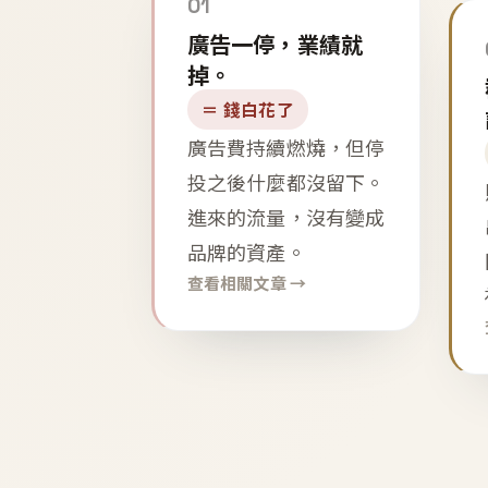
01
廣告一停，業績就
掉。
＝ 錢白花了
廣告費持續燃燒，但停
投之後什麼都沒留下。
進來的流量，沒有變成
品牌的資產。
查看相關文章 →