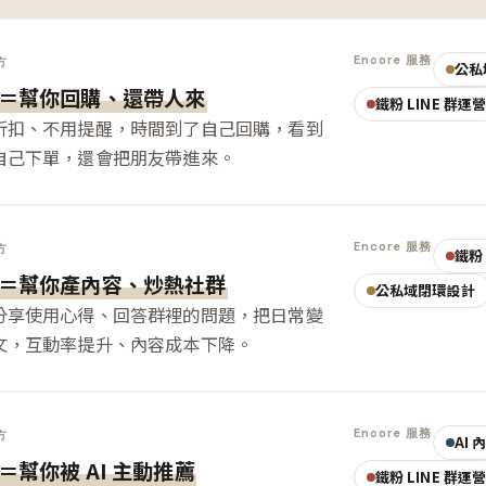
Encore 服務
方
公私
＝幫你回購、還帶人來
鐵粉 LINE 群運
折扣、不用提醒，時間到了自己回購，看到
自己下單，還會把朋友帶進來。
Encore 服務
方
鐵粉 
＝幫你產內容、炒熱社群
公私域閉環設計
分享使用心得、回答群裡的問題，把日常變
文，互動率提升、內容成本下降。
Encore 服務
方
AI
＝幫你被 AI 主動推薦
鐵粉 LINE 群運