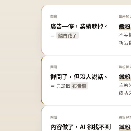
問題
鐵粉解
廣告一停，業績就掉。
鐵粉
不等
＝
錢白花了
新品
問題
鐵粉解
群開了，但沒人說話。
鐵粉
主動
＝ 只是個
布告欄
成貼
問題
鐵粉解
內容做了，AI 卻找不到
鐵粉