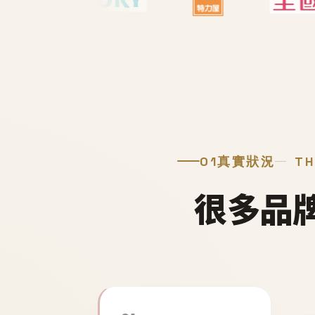
01
真實狀況
TH
很多品