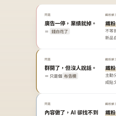
問題
鐵粉解
廣告一停，業績就掉。
鐵粉
不等
＝
錢白花了
新品
問題
鐵粉解
群開了，但沒人說話。
鐵粉
主動
＝ 只是個
布告欄
成貼
問題
鐵粉解
內容做了，AI 卻找不到
鐵粉