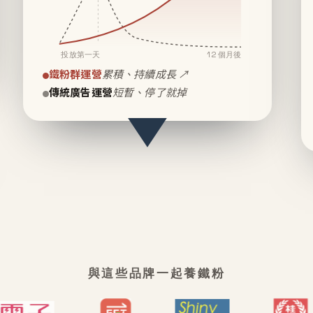
投放第一天
12 個月後
鐵粉群運營
累積、持續成長 ↗
傳統廣告運營
短暫、停了就掉
與這些品牌一起養鐵粉