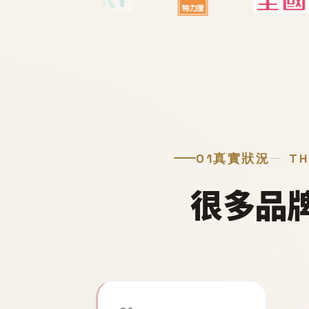
01
真實狀況
TH
很多品