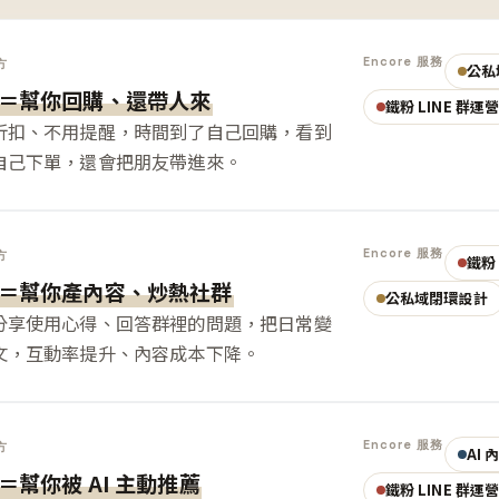
Encore 服務
方
公私
＝幫你回購、還帶人來
鐵粉 LINE 群運
折扣、不用提醒，時間到了自己回購，看到
自己下單，還會把朋友帶進來。
Encore 服務
方
鐵粉 
＝幫你產內容、炒熱社群
公私域閉環設計
分享使用心得、回答群裡的問題，把日常變
文，互動率提升、內容成本下降。
Encore 服務
方
AI
＝幫你被 AI 主動推薦
鐵粉 LINE 群運