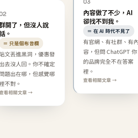
03
內容做了不少，AI
02
卻找不到我。
群開了，但沒人說
＝ 在 AI 時代不見了
話。
有官網、有社群、有
＝ 只是個布告欄
容，但問 ChatGPT 你
貼文丟進黑洞，優惠發
的品牌完全不在答案
出去沒人回。你不確定
裡。
問題出在哪，但感覺哪
查看相關文章 →
裡不對。
查看相關文章 →