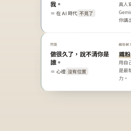
我。
真人寫
Gem
＝ 在 AI 時代
不見了
你講
問題
鐵粉解
做很久了，說不清你是
鐵粉
誰。
用自
是最
＝ 心裡
沒有位置
力。