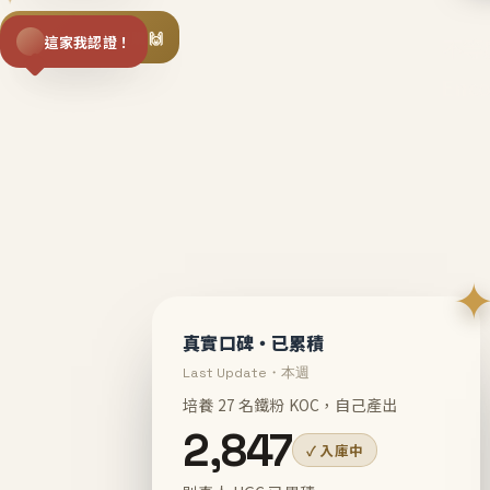
揪同事一起團購 🙌
這家我認證！
不等
En
真實口碑・已累積
Last Update・本週
培養 27 名鐵粉 KOC，自己產出
2,847
✓ 入庫中