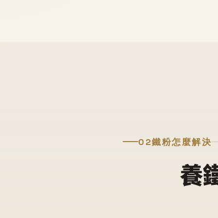
02
鐵粉怎麼解決
養