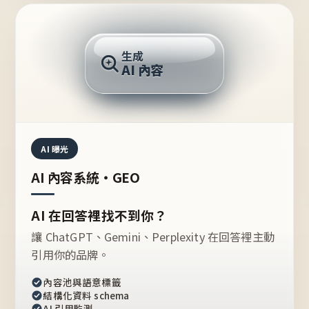
AI 回答
生成
AI 內容
推薦的台灣品牌？
AI 曝光
AI 內容系統・GEO
AI 在回答裡找不到你？
讓 ChatGPT、Gemini、Perplexity 在回答裡主動
引用你的品牌。
內容池與語意標籤
結構化資料 schema
AI 引用監測