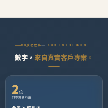
06
成功故事
SUCCESS STORIES
數字，
來自真實客戶專案。
2
倍
門市鮮乳銷量
全家 × 鮮乳坊