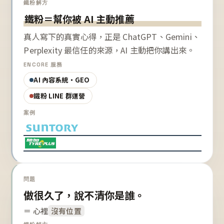
鐵粉解方
鐵粉＝幫你被 AI 主動推薦
真人寫下的真實心得，正是 ChatGPT、Gemini、
Perplexity 最信任的來源，AI 主動把你講出來。
ENCORE 服務
AI 內容系統・GEO
鐵粉 LINE 群運營
案例
問題
做很久了，說不清你是誰。
＝ 心裡
沒有位置