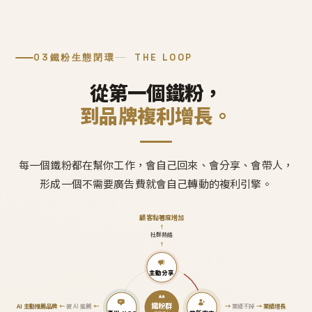
03
鐵粉生態閉環
THE LOOP
從第一個鐵粉，
到品牌複利增長。
每一個鐵粉都在幫你工作，會自己回來、會分享、會帶人，
形成一個不需要廣告費就會自己轉動的複利引擎。
顧客黏著度增加
↑
社群熱絡
↑
主動分享
鐵粉群
AI 主動推薦品牌
←
被 AI 推薦
←
→
業績不掉
→
業績增長