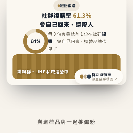
鐵粉復購
社群復購率
61.3%
會自己回來、還帶人
每 3 位會員就有 1 位在社群
復
61%
購
，會自己回來、還替品牌帶
單 ↗
鐵粉群・LINE 私域運營中
群活躍度高
訊息幾乎秒回 ↗
與這些品牌一起養鐵粉