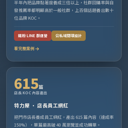
半年內把品牌黏著度養成三倍以上，社群回購率與自
發推薦率都明顯高於一般社群，上百個話題養出數十
位品牌 KOC。
鐵粉 LINE 群運營
公私域閉環設計
看完整案例
615
篇
店長 KOC 內容產出
特力屋 · 店長員工網紅
把門市店長養成員工網紅，產出 615 篇內容（達成率
150%），單篇最高破 40 萬瀏覽並成功轉單。