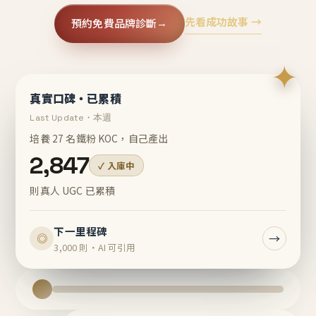
先看成功故事 →
預約免費品牌診斷
→
✦
真實口碑・已累積
Last Update・本週
培養 27 名鐵粉 KOC，自己產出
2,847
✓ 入庫中
則真人 UGC 已累積
下一里程碑
→
◎
3,000 則・AI 可引用