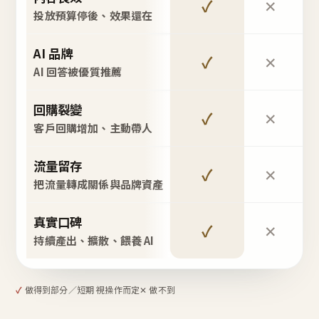
✓
✕
投放預算停後、效果還在
AI 品牌
✓
✕
AI 回答被優質推薦
回購裂變
✓
✕
客戶回購增加、主動帶人
流量留存
✓
✕
把流量轉成關係與品牌資產
真實口碑
✓
✕
持續產出、擴散、餵養 AI
✓
做得到
部分／短期 視操作而定
✕ 做不到