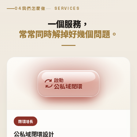
04
我們怎麼做
SERVICES
一個服務，
常常同時解掉好幾個問題。
回購複利
啟動
公私域閉環
私域鐵粉
公域流量
閉環增長
公私域閉環設計