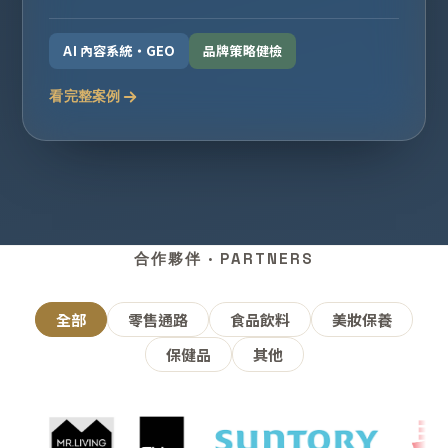
AI 內容系統・GEO
品牌策略健檢
看完整案例
合作夥伴 · PARTNERS
全部
零售通路
食品飲料
美妝保養
保健品
其他