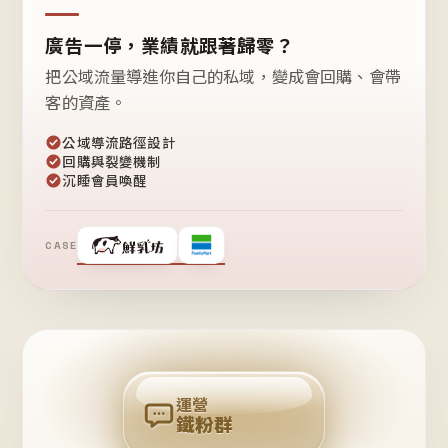
廣告一停，業績就跟著歸零？
把公域流量導進你自己的私域，變成會回購、會帶
客的資產。
公域導流路徑設計
回購與裂變機制
沉睡會員喚醒
CASE
❤
鐵
粉
自
己
揪
團
回
購
運營
鐵粉群