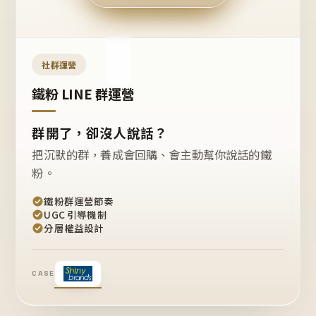
今天
開團
嗎？
推
薦
這
社群運營
款
+1
鐵粉 LINE 群運營
群開了，卻沒人說話？
把沉默的群，養成會回購、會主動幫你說話的鐵
粉。
鐵粉群運營節奏
UGC 引導機制
分層權益設計
CASE