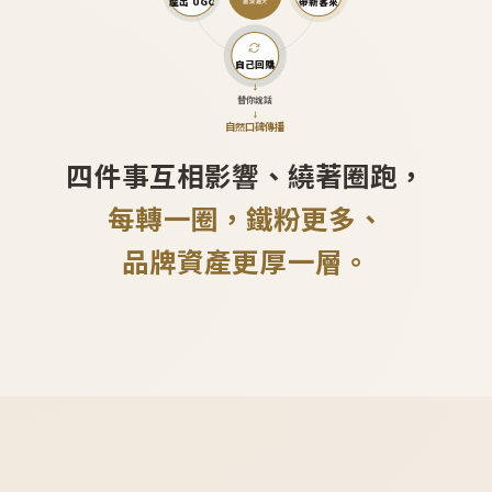
產出 UGC
帶新客來
越滾越大
自己回購
↓
替你說話
↓
自然口碑傳播
四件事互相影響、繞著圈跑，
每轉一圈，鐵粉更多、
品牌資產更厚一層。