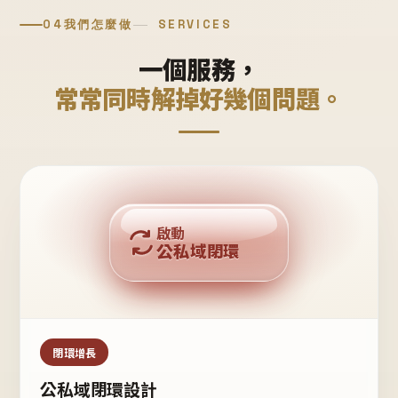
04
我們怎麼做
SERVICES
一個服務，
常常同時解掉好幾個問題。
回購複利
啟動
公私域閉環
私域鐵粉
公域流量
閉環增長
公私域閉環設計