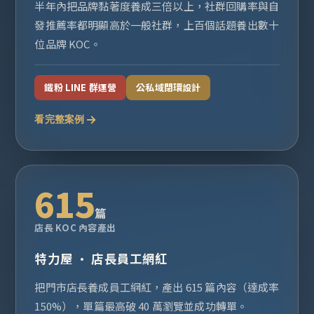
半年內把品牌黏著度養成三倍以上，社群回購率與自
發推薦率都明顯高於一般社群，上百個話題養出數十
位品牌 KOC。
鐵粉 LINE 群運營
公私域閉環設計
看完整案例
615
篇
店長 KOC 內容產出
特力屋 · 店長員工網紅
把門市店長養成員工網紅，產出 615 篇內容（達成率
150%），單篇最高破 40 萬瀏覽並成功轉單。