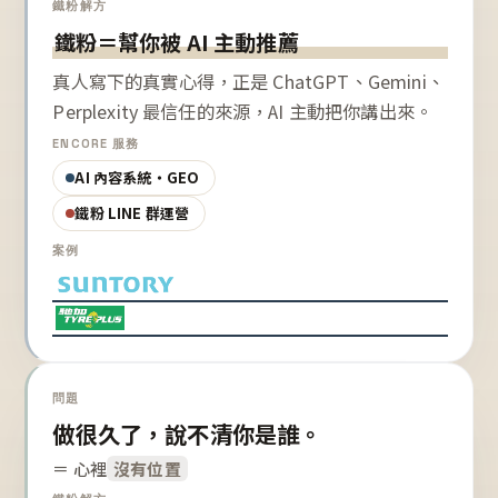
鐵粉解方
鐵粉＝幫你被 AI 主動推薦
真人寫下的真實心得，正是 ChatGPT、Gemini、
Perplexity 最信任的來源，AI 主動把你講出來。
ENCORE 服務
AI 內容系統・GEO
鐵粉 LINE 群運營
案例
問題
做很久了，說不清你是誰。
＝ 心裡
沒有位置