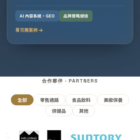
AI 內容系統・GEO
品牌策略健檢
看完整案例
合作夥伴 · PARTNERS
全部
零售通路
食品飲料
美妝保養
保健品
其他