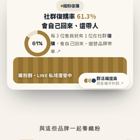
鐵粉復購
社群復購率
61.3%
會自己回來、還帶人
每 3 位會員就有 1 位在社群
復
61%
購
，會自己回來、還替品牌帶
單 ↗
鐵粉群・LINE 私域運營中
群活躍度高
訊息幾乎秒回 ↗
與這些品牌一起養鐵粉