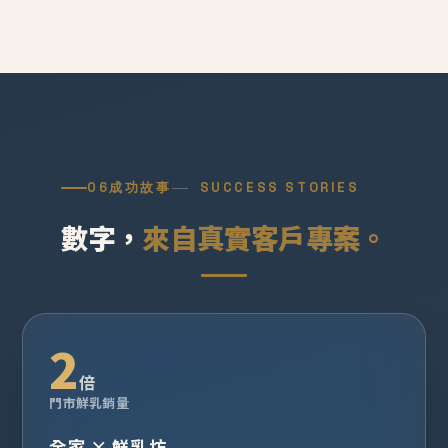
06
成功故事
SUCCESS STORIES
數字，
來自真實客戶專案。
2
倍
門市鮮乳銷量
全家 × 鮮乳坊