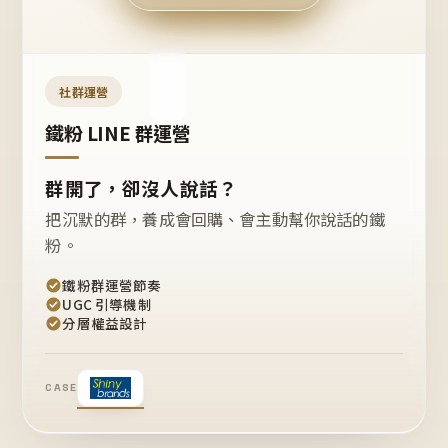
今天
開團
嗎？
推
薦
這
社群運營
款
+1
鐵粉 LINE 群運營
群開了，卻沒人說話？
把沉默的群，養成會回購、會主動幫你說話的鐵
粉。
鐵粉群運營節奏
UGC 引導機制
分層權益設計
CASE