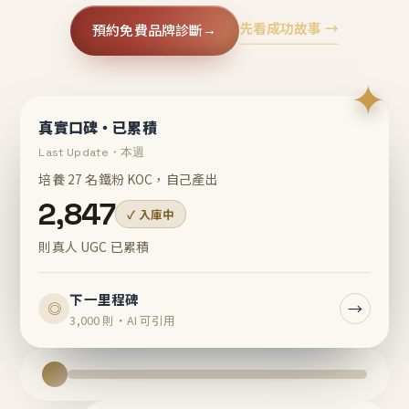
先看成功故事 →
預約免費品牌診斷
→
✦
真實口碑・已累積
Last Update・本週
培養 27 名鐵粉 KOC，自己產出
2,847
✓ 入庫中
則真人 UGC 已累積
下一里程碑
→
◎
3,000 則・AI 可引用