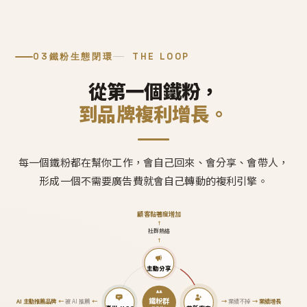
03
鐵粉生態閉環
THE LOOP
從第一個鐵粉，
到品牌複利增長。
每一個鐵粉都在幫你工作，會自己回來、會分享、會帶人，
形成一個不需要廣告費就會自己轉動的複利引擎。
顧客黏著度增加
↑
社群熱絡
↑
主動分享
鐵粉群
AI 主動推薦品牌
←
被 AI 推薦
←
→
業績不掉
→
業績增長