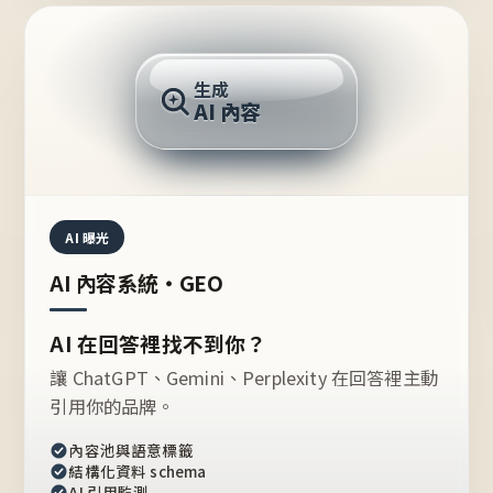
AI 回答
生成
AI 內容
推薦的台灣品牌？
AI 曝光
AI 內容系統・GEO
AI 在回答裡找不到你？
讓 ChatGPT、Gemini、Perplexity 在回答裡主動
引用你的品牌。
內容池與語意標籤
結構化資料 schema
AI 引用監測