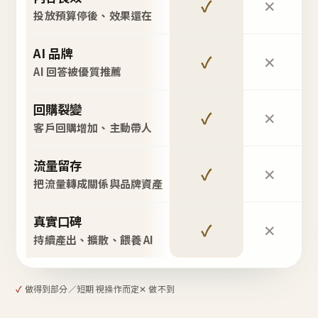
✓
✕
投放預算停後、效果還在
AI 品牌
✓
✕
AI 回答被優質推薦
回購裂變
✓
✕
客戶回購增加、主動帶人
流量留存
✓
✕
把流量轉成關係與品牌資產
真實口碑
✓
✕
持續產出、擴散、餵養 AI
✓
做得到
部分／短期 視操作而定
✕ 做不到