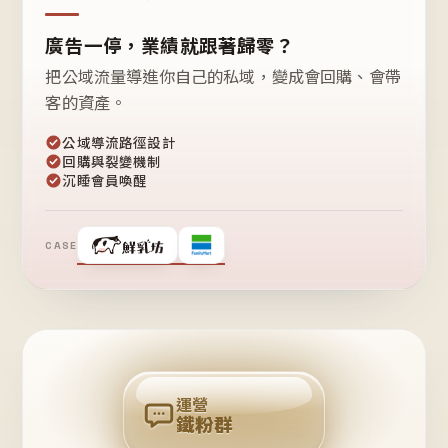
廣告一停，業績就跟著歸零？
把公域流量導進你自己的私域，變成會回購、會帶
客的資產。
公域導流路徑設計
回購與裂變機制
沉睡會員喚醒
CASE
❤
鐵
粉
自
己
揪
團
回
購
運營
鐵粉群