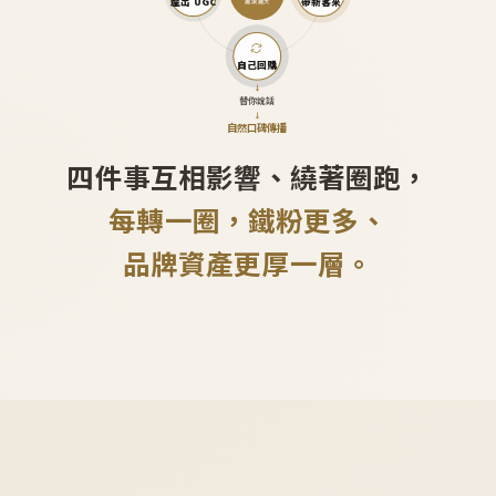
產出 UGC
帶新客來
越滾越大
自己回購
↓
替你說話
↓
自然口碑傳播
四件事互相影響、繞著圈跑，
每轉一圈，鐵粉更多、
品牌資產更厚一層。