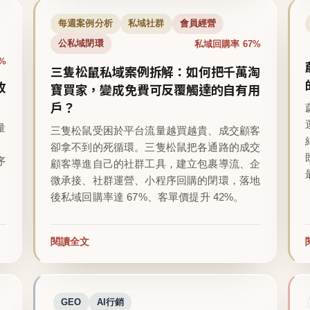
每週案例分析
私域社群
會員經營
私域回購率 67%
公私域閉環
%
三隻松鼠私域案例拆解：如何把千萬淘
收
寶買家，變成免費可反覆觸達的自有用
戶？
量
三隻松鼠受困於平台流量越買越貴、成交顧客
卻拿不到的死循環。三隻松鼠把各通路的成交
序
顧客導進自己的社群工具，建立包裹導流、企
微承接、社群運營、小程序回購的閉環，落地
後私域回購率達 67%、客單價提升 42%。
閱讀全文
GEO
AI行銷