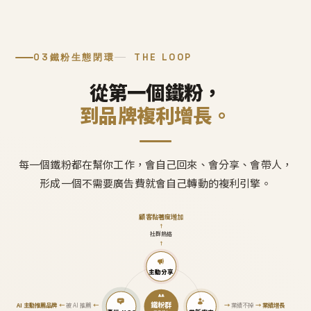
03
鐵粉生態閉環
THE LOOP
從第一個鐵粉，
到品牌複利增長。
每一個鐵粉都在幫你工作，會自己回來、會分享、會帶人，
形成一個不需要廣告費就會自己轉動的複利引擎。
顧客黏著度增加
↑
社群熱絡
↑
主動分享
鐵粉群
AI 主動推薦品牌
←
被 AI 推薦
←
→
業績不掉
→
業績增長