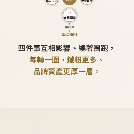
產出 UGC
帶新客來
越滾越大
自己回購
↓
替你說話
↓
自然口碑傳播
四件事互相影響、繞著圈跑，
每轉一圈，鐵粉更多、
品牌資產更厚一層。