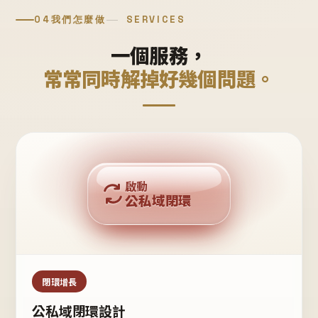
04
我們怎麼做
SERVICES
一個服務，
常常同時解掉好幾個問題。
回購複利
啟動
公私域閉環
私域鐵粉
公域流量
閉環增長
公私域閉環設計