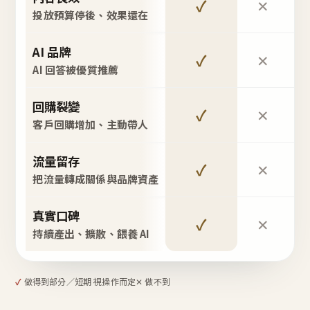
✓
✕
投放預算停後、效果還在
AI 品牌
✓
✕
AI 回答被優質推薦
回購裂變
✓
✕
客戶回購增加、主動帶人
流量留存
✓
✕
把流量轉成關係與品牌資產
真實口碑
✓
✕
持續產出、擴散、餵養 AI
✓
做得到
部分／短期 視操作而定
✕ 做不到