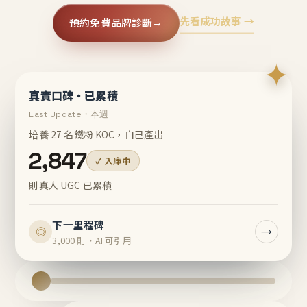
先看成功故事 →
預約免費品牌診斷
→
✦
真實口碑・已累積
Last Update・本週
培養 27 名鐵粉 KOC，自己產出
2,847
✓ 入庫中
則真人 UGC 已累積
下一里程碑
→
◎
3,000 則・AI 可引用