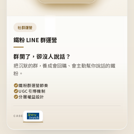
今天
開團
嗎？
推
薦
這
社群運營
款
+1
鐵粉 LINE 群運營
群開了，卻沒人說話？
把沉默的群，養成會回購、會主動幫你說話的鐵
粉。
鐵粉群運營節奏
UGC 引導機制
分層權益設計
CASE