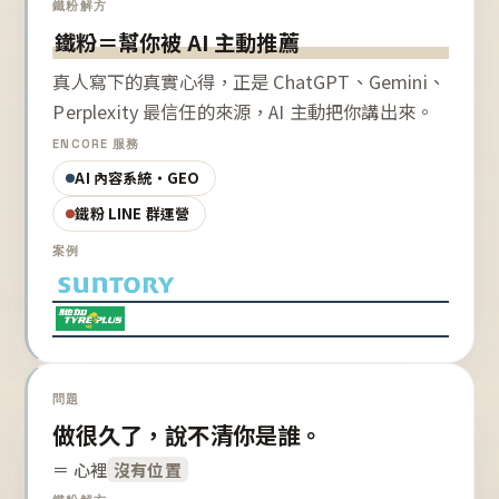
鐵粉解方
鐵粉＝幫你被 AI 主動推薦
真人寫下的真實心得，正是 ChatGPT、Gemini、
Perplexity 最信任的來源，AI 主動把你講出來。
ENCORE 服務
AI 內容系統・GEO
鐵粉 LINE 群運營
案例
問題
做很久了，說不清你是誰。
＝ 心裡
沒有位置