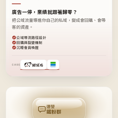
廣告一停，業績就跟著歸零？
把公域流量導進你自己的私域，變成會回購、會帶
客的資產。
公域導流路徑設計
回購與裂變機制
沉睡會員喚醒
CASE
❤
鐵
粉
自
己
揪
團
回
購
運營
鐵粉群