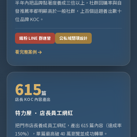
半年內把品牌黏著度養成三倍以上，社群回購率與自
發推薦率都明顯高於一般社群，上百個話題養出數十
位品牌 KOC。
鐵粉 LINE 群運營
公私域閉環設計
看完整案例
615
篇
店長 KOC 內容產出
特力屋 · 店長員工網紅
把門市店長養成員工網紅，產出 615 篇內容（達成率
150%），單篇最高破 40 萬瀏覽並成功轉單。