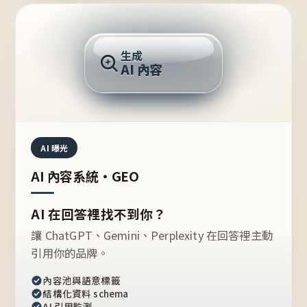
AI 回答
生成
AI 內容
推薦的台灣品牌？
AI 曝光
AI 內容系統・GEO
AI 在回答裡找不到你？
讓 ChatGPT、Gemini、Perplexity 在回答裡主動
引用你的品牌。
內容池與語意標籤
結構化資料 schema
AI 引用監測