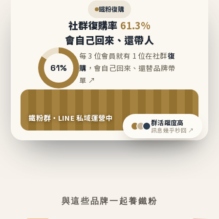
鐵粉復購
社群復購率
61.3%
會自己回來、還帶人
每 3 位會員就有 1 位在社群
復
61%
購
，會自己回來、還替品牌帶
單 ↗
鐵粉群・LINE 私域運營中
群活躍度高
訊息幾乎秒回 ↗
與這些品牌一起養鐵粉