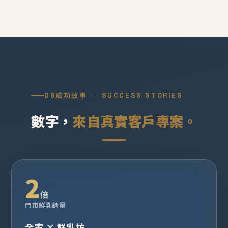
06
成功故事
SUCCESS STORIES
數字，
來自真實客戶專案。
2
倍
門市鮮乳銷量
全家 × 鮮乳坊