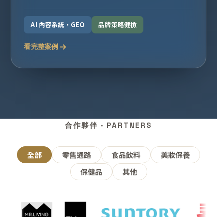
AI 內容系統・GEO
品牌策略健檢
看完整案例
合作夥伴 · PARTNERS
全部
零售通路
食品飲料
美妝保養
保健品
其他