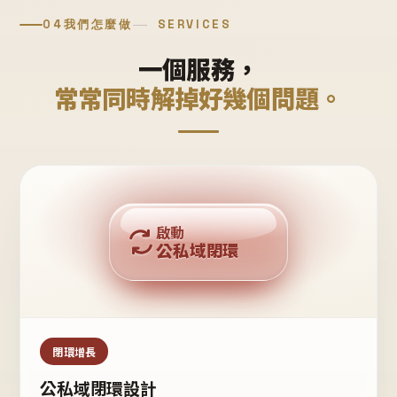
04
我們怎麼做
SERVICES
一個服務，
常常同時解掉好幾個問題。
回購複利
啟動
公私域閉環
私域鐵粉
公域流量
閉環增長
公私域閉環設計