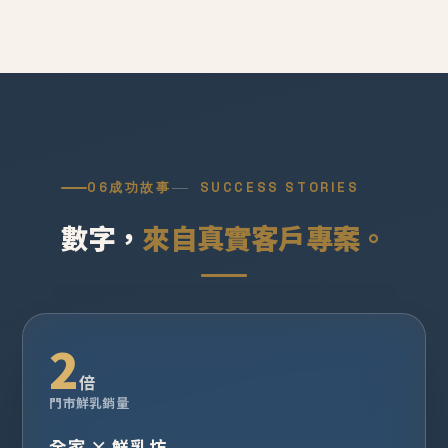
06
成功故事
SUCCESS STORIES
數字，
來自真實客戶專案。
2
倍
門市鮮乳銷量
全家 × 鮮乳坊