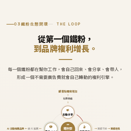
03
鐵粉生態閉環
THE LOOP
從第一個鐵粉，
到品牌複利增長。
每一個鐵粉都在幫你工作，會自己回來、會分享、會帶人，
形成一個不需要廣告費就會自己轉動的複利引擎。
顧客黏著度增加
↑
社群熱絡
↑
主動分享
鐵粉群
AI 主動推薦品牌
←
被 AI 推薦
←
→
業績不掉
→
業績增長