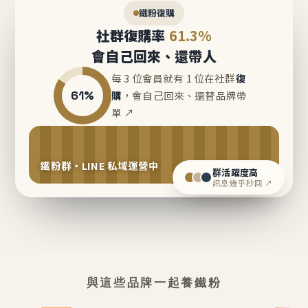
鐵粉復購
社群復購率
61.3%
會自己回來、還帶人
每 3 位會員就有 1 位在社群
復
61%
購
，會自己回來、還替品牌帶
單 ↗
鐵粉群・LINE 私域運營中
群活躍度高
訊息幾乎秒回 ↗
與這些品牌一起養鐵粉