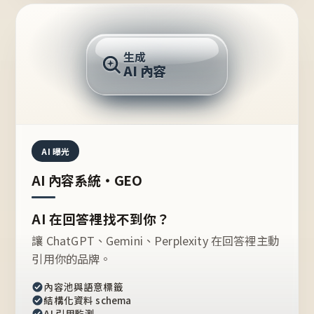
AI 回答
生成
AI 內容
推薦的台灣品牌？
AI 曝光
AI 內容系統・GEO
AI 在回答裡找不到你？
讓 ChatGPT、Gemini、Perplexity 在回答裡主動
引用你的品牌。
內容池與語意標籤
結構化資料 schema
AI 引用監測