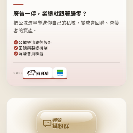
廣告一停，業績就跟著歸零？
把公域流量導進你自己的私域，變成會回購、會帶
客的資產。
公域導流路徑設計
回購與裂變機制
沉睡會員喚醒
CASE
❤
鐵
粉
自
己
揪
團
回
購
運營
鐵粉群