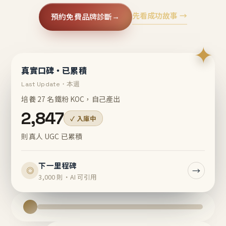
先看成功故事 →
預約免費品牌診斷
→
✦
真實口碑・已累積
Last Update・本週
培養 27 名鐵粉 KOC，自己產出
2,847
✓ 入庫中
則真人 UGC 已累積
下一里程碑
→
◎
3,000 則・AI 可引用