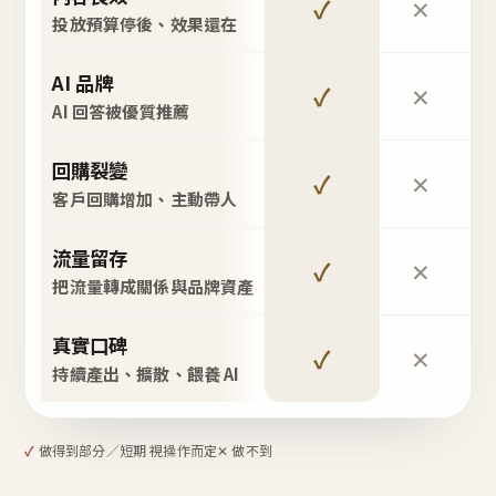
✓
✕
投放預算停後、效果還在
AI 品牌
✓
✕
AI 回答被優質推薦
回購裂變
✓
✕
客戶回購增加、主動帶人
流量留存
✓
✕
把流量轉成關係與品牌資產
真實口碑
✓
✕
持續產出、擴散、餵養 AI
✓
做得到
部分／短期 視操作而定
✕ 做不到