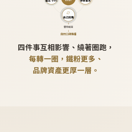
產出 UGC
帶新客來
越滾越大
自己回購
↓
替你說話
↓
自然口碑傳播
四件事互相影響、繞著圈跑，
每轉一圈，鐵粉更多、
品牌資產更厚一層。