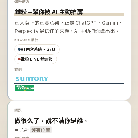
鐵粉解方
鐵粉＝幫你被 AI 主動推薦
真人寫下的真實心得，正是 ChatGPT、Gemini、
Perplexity 最信任的來源，AI 主動把你講出來。
ENCORE 服務
AI 內容系統・GEO
鐵粉 LINE 群運營
案例
問題
做很久了，說不清你是誰。
＝ 心裡
沒有位置