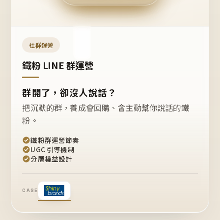
今天
開團
嗎？
推
薦
這
社群運營
款
+1
鐵粉 LINE 群運營
群開了，卻沒人說話？
把沉默的群，養成會回購、會主動幫你說話的鐵
粉。
鐵粉群運營節奏
UGC 引導機制
分層權益設計
CASE