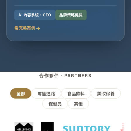
AI 內容系統・GEO
品牌策略健檢
看完整案例
合作夥伴 · PARTNERS
全部
零售通路
食品飲料
美妝保養
保健品
其他