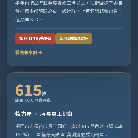
半年內把品牌黏著度養成三倍以上，社群回購率與自
發推薦率都明顯高於一般社群，上百個話題養出數十
位品牌 KOC。
鐵粉 LINE 群運營
公私域閉環設計
看完整案例
615
篇
店長 KOC 內容產出
特力屋 · 店長員工網紅
把門市店長養成員工網紅，產出 615 篇內容（達成率
150%），單篇最高破 40 萬瀏覽並成功轉單。