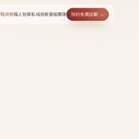
實戰洞察
職人智庫
私域洞察週報
團隊
預約免費診斷 →