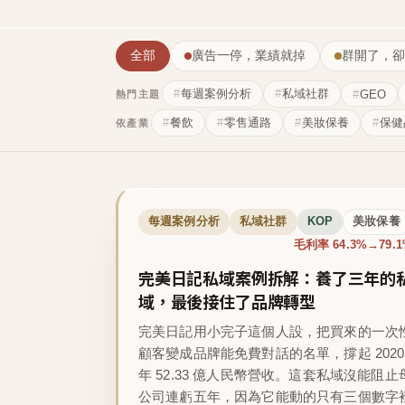
全部
廣告一停，業績就掉
群開了，卻
每週案例分析
私域社群
GEO
熱門主題
餐飲
零售通路
美妝保養
保健
依產業
每週案例分析
私域社群
KOP
美妝保養
毛利率 64.3%→79.
完美日記私域案例拆解：養了三年的
域，最後接住了品牌轉型
完美日記用小完子這個人設，把買來的一次
顧客變成品牌能免費對話的名單，撐起 2020
年 52.33 億人民幣營收。這套私域沒能阻止
公司連虧五年，因為它能動的只有三個數字