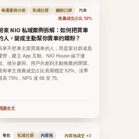
每週案例分析
私域社群
鐵粉口碑
汽車
推薦成交占比 52%
蔚來 NIO 私域案例拆解：如何把買車
的人，變成主動幫你賣車的鐵粉？
蔚來不把車主當買過車的人，而是當社群成員
運營，建立 App 互動、NIO House 線下連
結、積分參與、用戶共創到主動推薦的閉環。
既有車主推薦成交占比長期穩定 52%、淡季
最高 75%，NPS 達 68 至 75。
閱讀全文
內容池成交 ×3
餐飲
私域社群
內容池