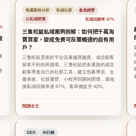
每週案例分析
私域社群
會員經營
私域回購率 67%
公私域閉環
%
三隻松鼠私域案例拆解：如何把千萬淘
收
寶買家，變成免費可反覆觸達的自有用
戶？
量
三隻松鼠受困於平台流量越買越貴、成交顧客
卻拿不到的死循環。三隻松鼠把各通路的成交
序
顧客導進自己的社群工具，建立包裹導流、企
微承接、社群運營、小程序回購的閉環，落地
後私域回購率達 67%、客單價提升 42%。
閱讀全文
GEO
AI行銷