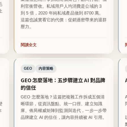
毛
利官衝營收。私域用戶人均消費是公域的 3
止
到 5 倍，2020 年純私域產品做到 8700 萬。
這篇也誠實看它的代價：促銷過密帶來的退群
壓力。
閱讀全文
GEO
內容策略
GEO 怎麼落地：五步驟建立 AI 對品牌
的信任
GEO 怎麼落地？這篇把複雜工作拆成五個清
變
晰環節，從資訊盤點、統一口徑、建立知識
你
庫、佈局權威矩陣到監測與迭代，一步一步帶
品牌建立 AI 的信任，讓內容持續被 AI 引用。