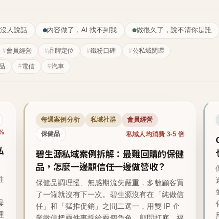
沒人說話
內容做了，AI 找不到我
做很久了，說不清你是誰
會員經營
品牌定位
鐵粉口碑
公私域閉環
品
電信
汽車
每週案例分析
私域社群
會員經營
1%
私域人均消費 3-5 倍
保健品
私
碧生源私域案例拆解：最難回購的保健
品，怎麼一邊顧信任一邊做營收？
性
保健品調理慢、無感期流失嚴重，多數顧客買
了一罐就沒有下一次。碧生源沒有在「純做信
母
任」和「猛推促銷」之間二選一，用雙 IP 企
裡
業微信把兩件事拆給兩個角色，顧問打底、福