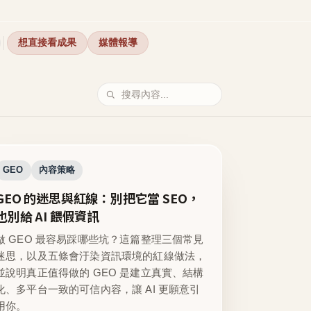
想直接看成果
媒體報導
GEO
內容策略
GEO 的迷思與紅線：別把它當 SEO，
也別給 AI 餵假資訊
做 GEO 最容易踩哪些坑？這篇整理三個常見
迷思，以及五條會汙染資訊環境的紅線做法，
並說明真正值得做的 GEO 是建立真實、結構
化、多平台一致的可信內容，讓 AI 更願意引
用你。