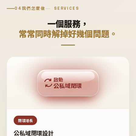
04
我們怎麼做
SERVICES
一個服務，
常常同時解掉好幾個問題。
回購複利
啟動
公私域閉環
私域鐵粉
公域流量
閉環增長
公私域閉環設計