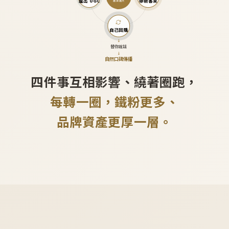
產出 UGC
帶新客來
越滾越大
自己回購
↓
替你說話
↓
自然口碑傳播
四件事互相影響、繞著圈跑，
每轉一圈，鐵粉更多、
品牌資產更厚一層。