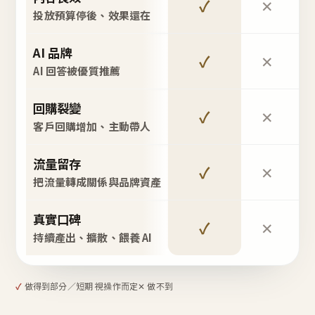
✓
✕
投放預算停後、效果還在
AI 品牌
✓
✕
AI 回答被優質推薦
回購裂變
✓
✕
客戶回購增加、主動帶人
流量留存
✓
✕
把流量轉成關係與品牌資產
真實口碑
✓
✕
持續產出、擴散、餵養 AI
✓
做得到
部分／短期 視操作而定
✕ 做不到