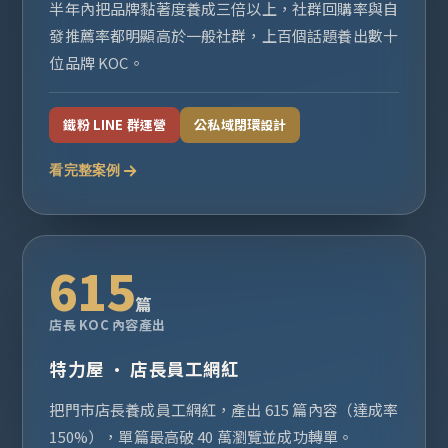
半年內把品牌黏著度養成三倍以上，社群回購率與自
發推薦率都明顯高於一般社群，上百個話題養出數十
位品牌 KOC。
鐵粉 LINE 群運營
公私域閉環設計
看完整案例
615
篇
店長 KOC 內容產出
特力屋 · 店長員工網紅
把門市店長養成員工網紅，產出 615 篇內容（達成率
150%），單篇最高破 40 萬瀏覽並成功轉單。