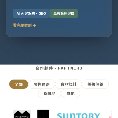
AI 內容系統・GEO
品牌策略健檢
看完整案例
合作夥伴 · PARTNERS
全部
零售通路
食品飲料
美妝保養
保健品
其他