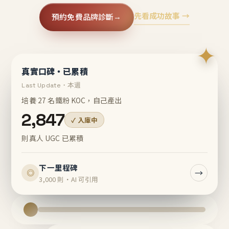
先看成功故事 →
預約免費品牌診斷
→
✦
真實口碑・已累積
Last Update・本週
培養 27 名鐵粉 KOC，自己產出
2,847
✓ 入庫中
則真人 UGC 已累積
下一里程碑
→
◎
3,000 則・AI 可引用