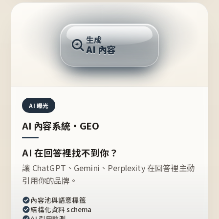
AI 回答
生成
AI 內容
推薦的台灣品牌？
AI 曝光
AI 內容系統・GEO
AI 在回答裡找不到你？
讓 ChatGPT、Gemini、Perplexity 在回答裡主動
引用你的品牌。
內容池與語意標籤
結構化資料 schema
AI 引用監測