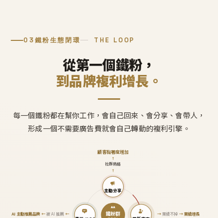
03
鐵粉生態閉環
THE LOOP
從第一個鐵粉，
到品牌複利增長。
每一個鐵粉都在幫你工作，會自己回來、會分享、會帶人，
形成一個不需要廣告費就會自己轉動的複利引擎。
顧客黏著度增加
↑
社群熱絡
↑
主動分享
鐵粉群
AI 主動推薦品牌
←
被 AI 推薦
←
→
業績不掉
→
業績增長