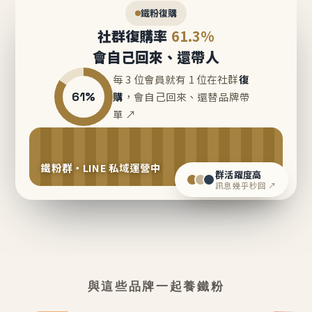
鐵粉復購
社群復購率
61.3%
會自己回來、還帶人
每 3 位會員就有 1 位在社群
復
61%
購
，會自己回來、還替品牌帶
單 ↗
鐵粉群・LINE 私域運營中
群活躍度高
訊息幾乎秒回 ↗
與這些品牌一起養鐵粉