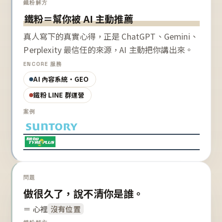
鐵粉解方
鐵粉＝幫你被 AI 主動推薦
真人寫下的真實心得，正是 ChatGPT、Gemini、
Perplexity 最信任的來源，AI 主動把你講出來。
ENCORE 服務
AI 內容系統・GEO
鐵粉 LINE 群運營
案例
問題
做很久了，說不清你是誰。
＝ 心裡
沒有位置