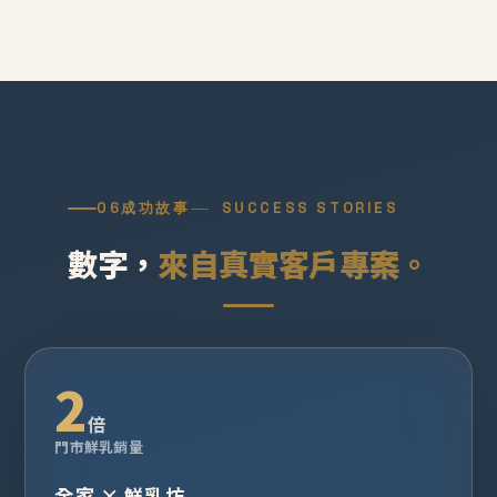
06
成功故事
SUCCESS STORIES
數字，
來自真實客戶專案。
2
倍
門市鮮乳銷量
全家 × 鮮乳坊