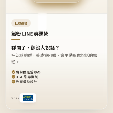
今天
開團
嗎？
推
薦
這
社群運營
款
+1
鐵粉 LINE 群運營
群開了，卻沒人說話？
把沉默的群，養成會回購、會主動幫你說話的鐵
粉。
鐵粉群運營節奏
UGC 引導機制
分層權益設計
CASE