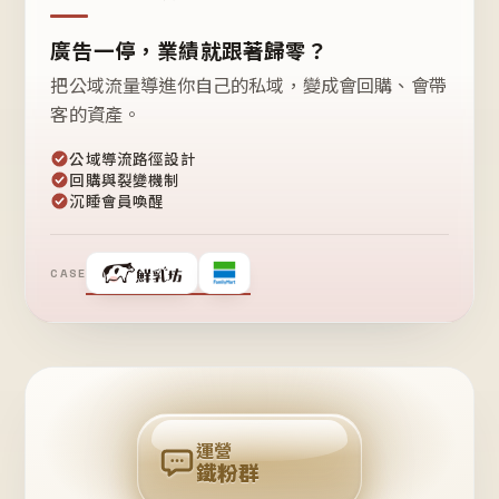
廣告一停，業績就跟著歸零？
把公域流量導進你自己的私域，變成會回購、會帶
客的資產。
公域導流路徑設計
回購與裂變機制
沉睡會員喚醒
CASE
❤
鐵
粉
自
己
揪
團
回
購
運營
鐵粉群