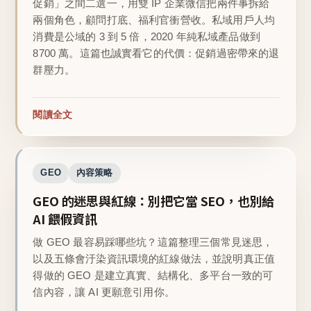
促銷」之間二選一，用雙 IP 企業微信把兩件事拆給
兩個角色，顧問打底、福利官衝營收。私域用戶人均
消費是公域的 3 到 5 倍，2020 年純私域產品做到
8700 萬。這篇也誠實看它的代價：促銷過密帶來的退
群壓力。
閱讀全文
GEO
內容策略
GEO 的迷思與紅線：別把它當 SEO，也別給
AI 餵假資訊
做 GEO 最容易踩哪些坑？這篇整理三個常見迷思，
以及五條會汙染資訊環境的紅線做法，並說明真正值
得做的 GEO 是建立真實、結構化、多平台一致的可
信內容，讓 AI 更願意引用你。