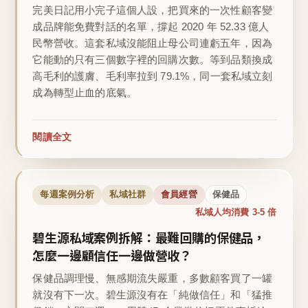
完美日記用小完子這個人設，把買來的一次性顧客變
成品牌能免費對話的名單，撐起 2020 年 52.33 億人
民幣營收。這套私域沒能阻止母公司連虧五年，因為
它能動的只有三個數字裡的回購次數。等到品類換成
高毛利的護膚、毛利率拉到 79.1%，同一套私域立刻
成為轉型止血的底氣。
閱讀全文
每週案例分析
私域社群
會員經營
保健品
私域人均消費 3-5 倍
碧生源私域案例拆解：最難回購的保健品，
怎麼一邊顧信任一邊做營收？
保健品調理慢、無感期流失嚴重，多數顧客買了一罐
就沒有下一次。碧生源沒有在「純做信任」和「猛推