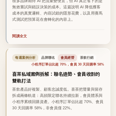
很多品牌期待 AI 把流量變便宜，但 AI 真正省下的是
無效嘗試與錯誤決策的成本。這篇說明 AI 降低獲客
成本的真實邏輯、內容試錯的隱形花費，以及用賽馬
式測試把預算花在會轉化的內容上。
閱讀全文
每週案例分析
品牌聯名
會員經營
茶飲行銷
小程序訂單佔比超 70%，會員 30 天回購率 58%
喜茶私域案例拆解：聯名造勢、會員收割的
雙軌打法
茶飲產品好複製、顧客忠誠度低。喜茶把聲量與留存
拆成兩條軌道：高頻限定聯名持續拉新，會員體系與
小程序累積回購資產。小程序訂單佔比超 70%、會員
30 天回購率 58%，非會員僅 22%。