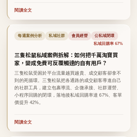
閱讀全文
每週案例分析
私域社群
會員經營
公私域閉環
私域回購率 67%
三隻松鼠私域案例拆解：如何把千萬淘寶買
家，變成免費可反覆觸達的自有用戶？
三隻松鼠受困於平台流量越買越貴、成交顧客卻拿不
到的死循環。三隻松鼠把各通路的成交顧客導進自己
的社群工具，建立包裹導流、企微承接、社群運營、
小程序回購的閉環，落地後私域回購率達 67%、客單
價提升 42%。
閱讀全文