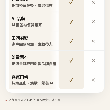
✓
✕
投放預算停後、效果還在
AI 品牌
✓
✕
AI 回答被優質推薦
回購裂變
✓
✕
客戶回購增加、主動帶人
流量留存
✓
✕
把流量轉成關係與品牌資產
真實口碑
✓
✕
持續產出、擴散、餵養 AI
✓
做得到
部分／短期 視操作而定
✕ 做不到