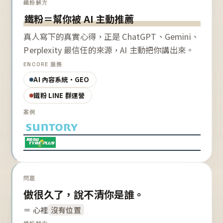
鐵粉解方
鐵粉＝幫你被 AI 主動推薦
真人寫下的真實心得，正是 ChatGPT、Gemini、
Perplexity 最信任的來源，AI 主動把你講出來。
ENCORE 服務
AI 內容系統・GEO
鐵粉 LINE 群運營
案例
問題
做很久了，說不清你是誰。
＝ 心裡
沒有位置