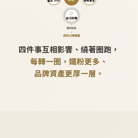
產出 UGC
帶新客來
越滾越大
自己回購
↓
替你說話
↓
自然口碑傳播
四件事互相影響、繞著圈跑，
每轉一圈，鐵粉更多、
品牌資產更厚一層。