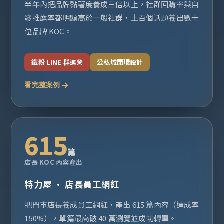
半年內把品牌黏著度養成三倍以上，社群回購率與自
發推薦率都明顯高於一般社群，上百個話題養出數十
位品牌 KOC。
鐵粉 LINE 群運營
公私域閉環設計
看完整案例
615
篇
店長 KOC 內容產出
特力屋 · 店長員工網紅
把門市店長養成員工網紅，產出 615 篇內容（達成率
150%），單篇最高破 40 萬瀏覽並成功轉單。