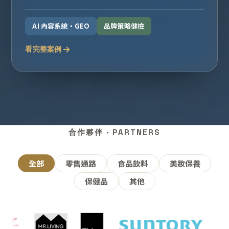
AI 內容系統・GEO
品牌策略健檢
看完整案例
合作夥伴 · PARTNERS
全部
零售通路
食品飲料
美妝保養
保健品
其他