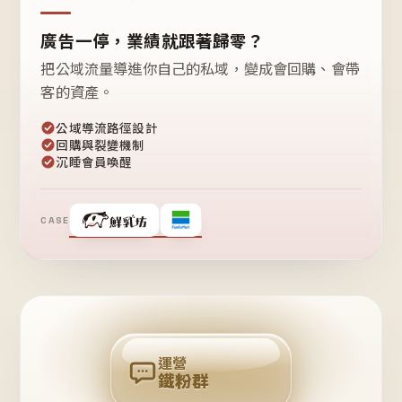
廣告一停，業績就跟著歸零？
把公域流量導進你自己的私域，變成會回購、會帶
客的資產。
公域導流路徑設計
回購與裂變機制
沉睡會員喚醒
CASE
❤
鐵
粉
自
己
揪
團
回
購
運營
鐵粉群