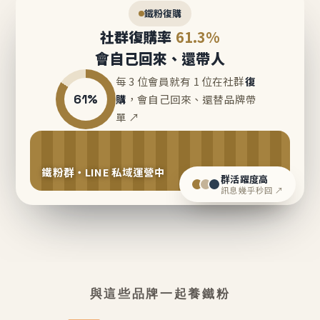
鐵粉復購
社群復購率
61.3%
會自己回來、還帶人
每 3 位會員就有 1 位在社群
復
61%
購
，會自己回來、還替品牌帶
單 ↗
鐵粉群・LINE 私域運營中
群活躍度高
訊息幾乎秒回 ↗
與這些品牌一起養鐵粉