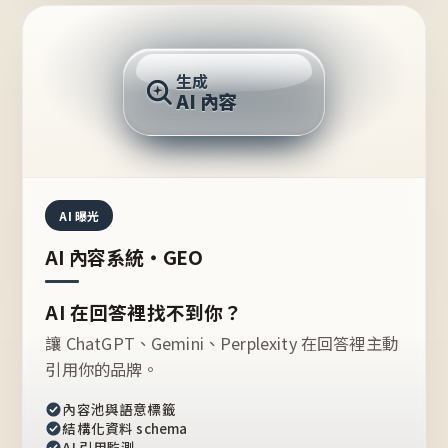
AI 回答
生成
AI 內容
推薦的台灣品牌？
AI 曝光
AI 內容系統・GEO
AI 在回答裡找不到你？
讓 ChatGPT、Gemini、Perplexity 在回答裡主動
引用你的品牌。
內容池與語意標籤
結構化資料 schema
AI 引用監測