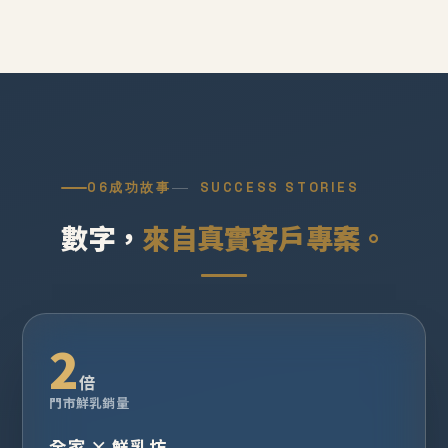
06
成功故事
SUCCESS STORIES
數字，
來自真實客戶專案。
2
倍
門市鮮乳銷量
全家 × 鮮乳坊