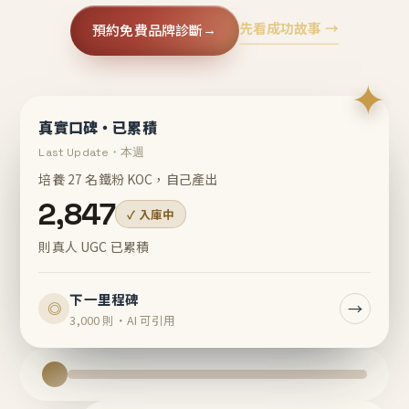
先看成功故事 →
預約免費品牌診斷
→
✦
真實口碑・已累積
Last Update・本週
培養 27 名鐵粉 KOC，自己產出
2,847
✓ 入庫中
則真人 UGC 已累積
下一里程碑
→
◎
3,000 則・AI 可引用