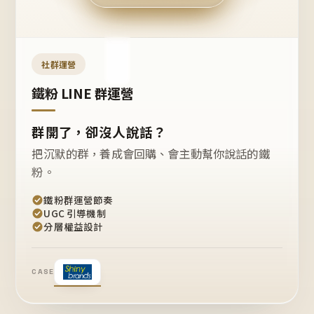
今天
開團
嗎？
推
薦
這
社群運營
款
+1
鐵粉 LINE 群運營
群開了，卻沒人說話？
把沉默的群，養成會回購、會主動幫你說話的鐵
粉。
鐵粉群運營節奏
UGC 引導機制
分層權益設計
CASE