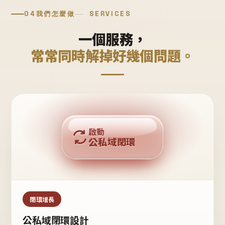
04
我們怎麼做
SERVICES
一個服務，
常常同時解掉好幾個問題。
回購複利
啟動
公私域閉環
私域鐵粉
公域流量
閉環增長
公私域閉環設計