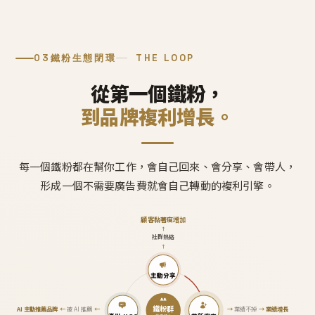
03
鐵粉生態閉環
THE LOOP
從第一個鐵粉，
到品牌複利增長。
每一個鐵粉都在幫你工作，會自己回來、會分享、會帶人，
形成一個不需要廣告費就會自己轉動的複利引擎。
顧客黏著度增加
↑
社群熱絡
↑
主動分享
鐵粉群
AI 主動推薦品牌
←
被 AI 推薦
←
→
業績不掉
→
業績增長