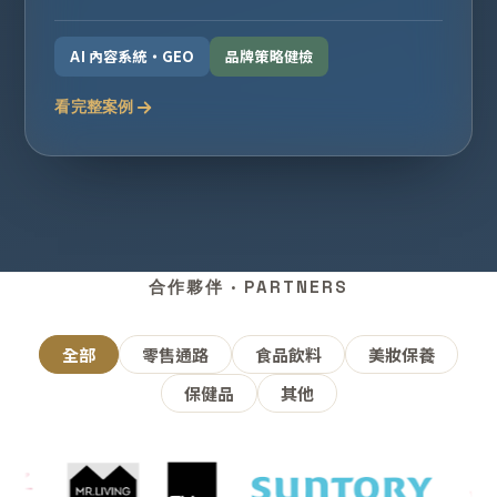
AI 內容系統・GEO
品牌策略健檢
看完整案例
合作夥伴 · PARTNERS
全部
零售通路
食品飲料
美妝保養
保健品
其他