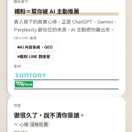
鐵粉解方
鐵粉＝幫你被 AI 主動推薦
真人寫下的真實心得，正是 ChatGPT、Gemini、
Perplexity 最信任的來源，AI 主動把你講出來。
ENCORE 服務
AI 內容系統・GEO
鐵粉 LINE 群運營
案例
問題
做很久了，說不清你是誰。
＝ 心裡
沒有位置