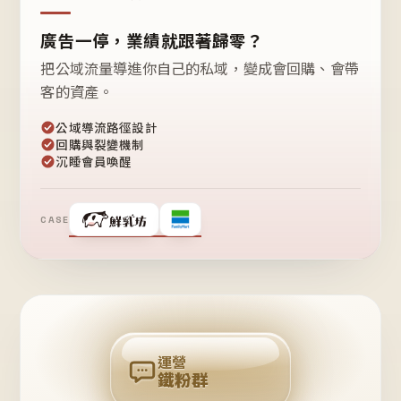
廣告一停，業績就跟著歸零？
把公域流量導進你自己的私域，變成會回購、會帶
客的資產。
公域導流路徑設計
回購與裂變機制
沉睡會員喚醒
CASE
❤
鐵
粉
自
己
揪
團
回
購
運營
鐵粉群