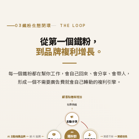
03
鐵粉生態閉環
THE LOOP
從第一個鐵粉，
到品牌複利增長。
每一個鐵粉都在幫你工作，會自己回來、會分享、會帶人，
形成一個不需要廣告費就會自己轉動的複利引擎。
顧客黏著度增加
↑
社群熱絡
↑
主動分享
鐵粉群
AI 主動推薦品牌
←
被 AI 推薦
←
→
業績不掉
→
業績增長