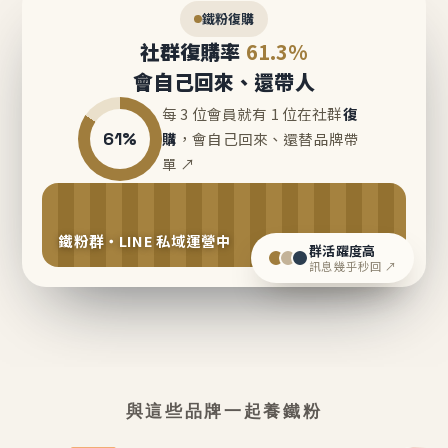
鐵粉復購
社群復購率
61.3%
會自己回來、還帶人
每 3 位會員就有 1 位在社群
復
61%
購
，會自己回來、還替品牌帶
單 ↗
鐵粉群・LINE 私域運營中
群活躍度高
訊息幾乎秒回 ↗
與這些品牌一起養鐵粉