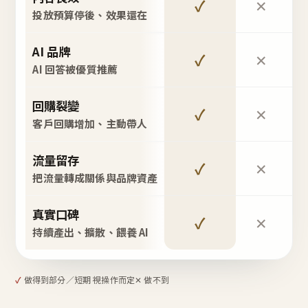
✓
✕
投放預算停後、效果還在
AI 品牌
✓
✕
AI 回答被優質推薦
回購裂變
✓
✕
客戶回購增加、主動帶人
流量留存
✓
✕
把流量轉成關係與品牌資產
真實口碑
✓
✕
持續產出、擴散、餵養 AI
✓
做得到
部分／短期 視操作而定
✕ 做不到