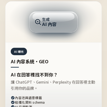
AI 回答
生成
AI 內容
推薦的台灣品牌？
AI 曝光
AI 內容系統・GEO
AI 在回答裡找不到你？
讓 ChatGPT、Gemini、Perplexity 在回答裡主動
引用你的品牌。
內容池與語意標籤
結構化資料 schema
AI 引用監測