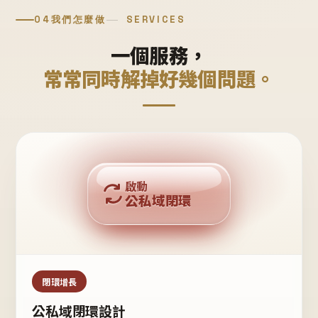
04
我們怎麼做
SERVICES
一個服務，
常常同時解掉好幾個問題。
回購複利
啟動
公私域閉環
私域鐵粉
公域流量
閉環增長
公私域閉環設計