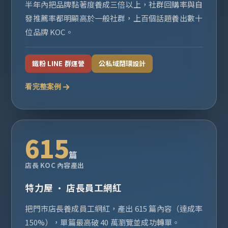
半年內把品牌黏著度養成三倍以上，社群回購率與自
發推薦率都明顯高於一般社群，上百個話題養出數十
位品牌 KOC。
鐵粉 LINE 群運營
公私域閉環設計
看完整案例
615
篇
店長 KOC 內容產出
特力屋 · 店長員工網紅
把門市店長養成員工網紅，產出 615 篇內容（達成率
150%），單篇最高破 40 萬瀏覽並成功轉單。