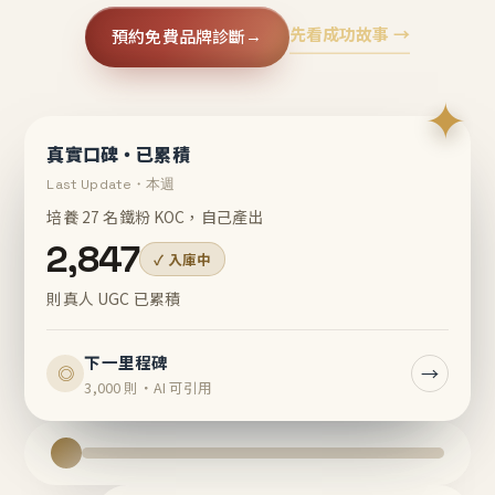
先看成功故事 →
預約免費品牌診斷
→
✦
真實口碑・已累積
Last Update・本週
培養 27 名鐵粉 KOC，自己產出
2,847
✓ 入庫中
則真人 UGC 已累積
下一里程碑
→
◎
3,000 則・AI 可引用