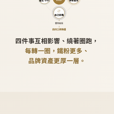
產出 UGC
帶新客來
越滾越大
自己回購
↓
替你說話
↓
自然口碑傳播
四件事互相影響、繞著圈跑，
每轉一圈，鐵粉更多、
品牌資產更厚一層。