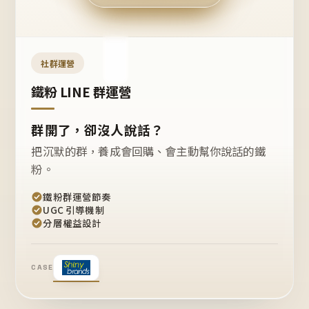
今天
開團
嗎？
推
薦
這
社群運營
款
+1
鐵粉 LINE 群運營
群開了，卻沒人說話？
把沉默的群，養成會回購、會主動幫你說話的鐵
粉。
鐵粉群運營節奏
UGC 引導機制
分層權益設計
CASE