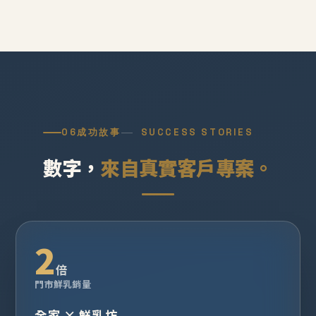
06
成功故事
SUCCESS STORIES
數字，
來自真實客戶專案。
2
倍
門市鮮乳銷量
全家 × 鮮乳坊