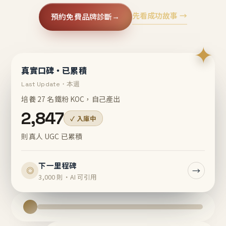
先看成功故事 →
預約免費品牌診斷
→
✦
真實口碑・已累積
Last Update・本週
培養 27 名鐵粉 KOC，自己產出
2,847
✓ 入庫中
則真人 UGC 已累積
下一里程碑
→
◎
3,000 則・AI 可引用