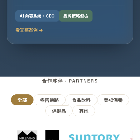
AI 內容系統・GEO
品牌策略健檢
看完整案例
合作夥伴 · PARTNERS
全部
零售通路
食品飲料
美妝保養
保健品
其他