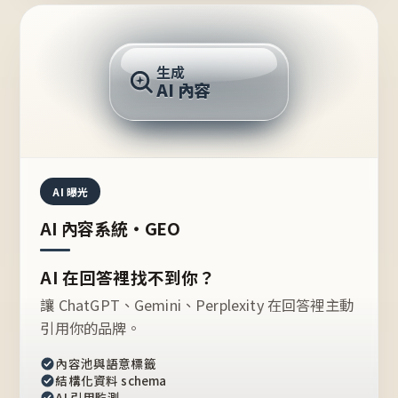
AI 回答
生成
AI 內容
推薦的台灣品牌？
AI 曝光
AI 內容系統・GEO
AI 在回答裡找不到你？
讓 ChatGPT、Gemini、Perplexity 在回答裡主動
引用你的品牌。
內容池與語意標籤
結構化資料 schema
AI 引用監測