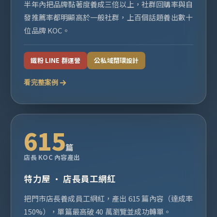
半年內把品牌黏著度養成三倍以上，社群回購率與自
發推薦率都明顯高於一般社群，上百個話題養出數十
位品牌 KOC。
鐵粉 LINE 群運營
公私域閉環設計
看完整案例
615
篇
店長 KOC 內容產出
特力屋 · 店長員工網紅
把門市店長養成員工網紅，產出 615 篇內容（達成率
150%），單篇最高破 40 萬瀏覽並成功轉單。