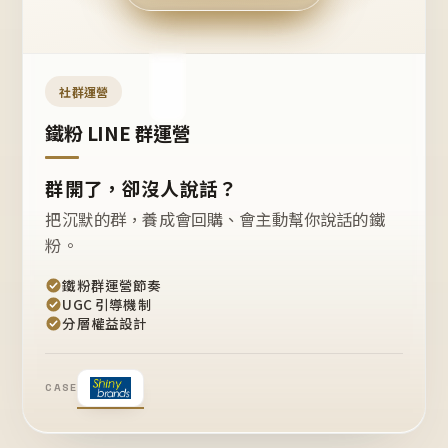
今天
開團
嗎？
推
薦
這
社群運營
款
+1
鐵粉 LINE 群運營
群開了，卻沒人說話？
把沉默的群，養成會回購、會主動幫你說話的鐵
粉。
鐵粉群運營節奏
UGC 引導機制
分層權益設計
CASE