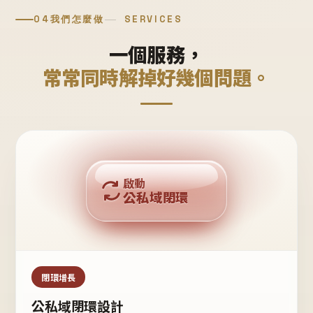
04
我們怎麼做
SERVICES
一個服務，
常常同時解掉好幾個問題。
回購複利
啟動
公私域閉環
私域鐵粉
公域流量
閉環增長
公私域閉環設計