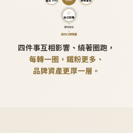
產出 UGC
帶新客來
越滾越大
自己回購
↓
替你說話
↓
自然口碑傳播
四件事互相影響、繞著圈跑，
每轉一圈，鐵粉更多、
品牌資產更厚一層。