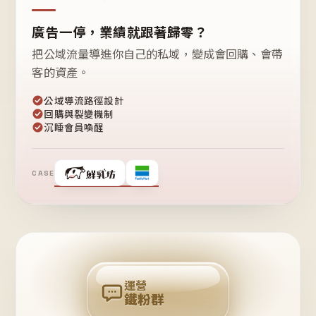
廣告一停，業績就跟著歸零？
把公域流量導進你自己的私域，變成會回購、會帶
客的資產。
公域導流路徑設計
回購與裂變機制
沉睡會員喚醒
CASE
❤
鐵
粉
自
己
揪
團
回
購
運營
鐵粉群