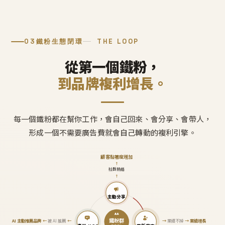
03
鐵粉生態閉環
THE LOOP
從第一個鐵粉，
到品牌複利增長。
每一個鐵粉都在幫你工作，會自己回來、會分享、會帶人，
形成一個不需要廣告費就會自己轉動的複利引擎。
顧客黏著度增加
↑
社群熱絡
↑
主動分享
鐵粉群
AI 主動推薦品牌
←
被 AI 推薦
←
→
業績不掉
→
業績增長