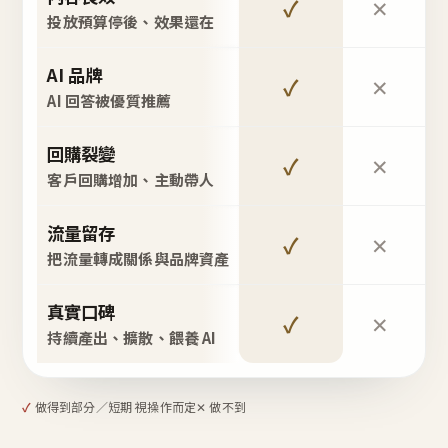
✓
✕
投放預算停後、效果還在
AI 品牌
✓
✕
AI 回答被優質推薦
回購裂變
✓
✕
客戶回購增加、主動帶人
流量留存
✓
✕
把流量轉成關係與品牌資產
真實口碑
✓
✕
持續產出、擴散、餵養 AI
✓
做得到
部分／短期 視操作而定
✕ 做不到