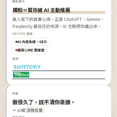
鐵粉解方
鐵粉＝幫你被 AI 主動推薦
真人寫下的真實心得，正是 ChatGPT、Gemini、
Perplexity 最信任的來源，AI 主動把你講出來。
ENCORE 服務
AI 內容系統・GEO
鐵粉 LINE 群運營
案例
問題
做很久了，說不清你是誰。
＝ 心裡
沒有位置