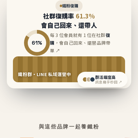
鐵粉復購
社群復購率
61.3%
會自己回來、還帶人
每 3 位會員就有 1 位在社群
復
61%
購
，會自己回來、還替品牌帶
單 ↗
鐵粉群・LINE 私域運營中
群活躍度高
訊息幾乎秒回 ↗
與這些品牌一起養鐵粉