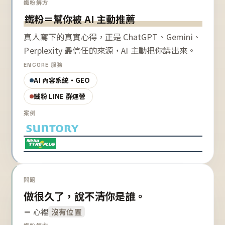
鐵粉解方
鐵粉＝幫你被 AI 主動推薦
真人寫下的真實心得，正是 ChatGPT、Gemini、
Perplexity 最信任的來源，AI 主動把你講出來。
ENCORE 服務
AI 內容系統・GEO
鐵粉 LINE 群運營
案例
問題
做很久了，說不清你是誰。
＝ 心裡
沒有位置