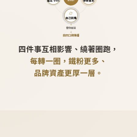
產出 UGC
帶新客來
越滾越大
自己回購
↓
替你說話
↓
自然口碑傳播
四件事互相影響、繞著圈跑，
每轉一圈，鐵粉更多、
品牌資產更厚一層。