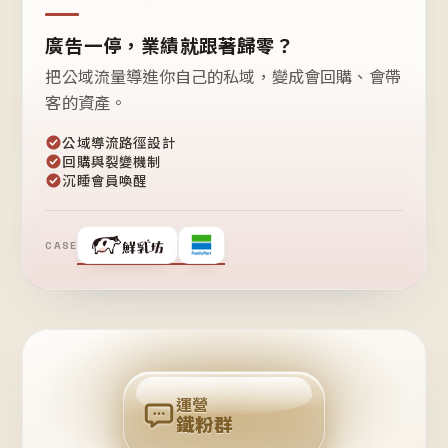
廣告一停，業績就跟著歸零？
把公域流量導進你自己的私域，變成會回購、會帶
客的資產。
公域導流路徑設計
回購與裂變機制
沉睡會員喚醒
CASE
❤
鐵
粉
自
己
揪
團
回
購
運營
鐵粉群