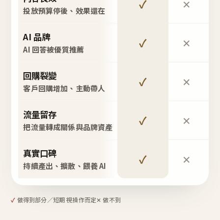
✓
✕
投放預算停後、效果還在
AI 品牌
✓
✕
AI 回答被優質推薦
回購裂變
✓
✕
客戶回購增加、主動帶人
流量留存
✓
✕
把流量轉成關係與品牌資產
真實口碑
✓
✕
持續產出、擴散、餵養 AI
✓
做得到
部分／短期 視操作而定
✕ 做不到