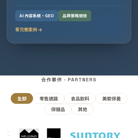
AI 內容系統・GEO
品牌策略健檢
看完整案例
合作夥伴 · PARTNERS
全部
零售通路
食品飲料
美妝保養
保健品
其他