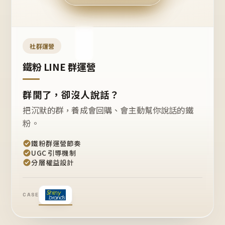
今天
開團
嗎？
推
薦
這
社群運營
款
+1
鐵粉 LINE 群運營
群開了，卻沒人說話？
把沉默的群，養成會回購、會主動幫你說話的鐵
粉。
鐵粉群運營節奏
UGC 引導機制
分層權益設計
CASE