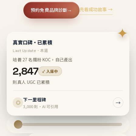
先看成功故事 →
預約免費品牌診斷
→
✦
真實口碑・已累積
Last Update・本週
培養 27 名鐵粉 KOC，自己產出
2,847
✓ 入庫中
則真人 UGC 已累積
下一里程碑
→
◎
3,000 則・AI 可引用