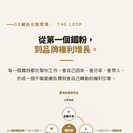
03
鐵粉生態閉環
THE LOOP
從第一個鐵粉，
到品牌複利增長。
每一個鐵粉都在幫你工作，會自己回來、會分享、會帶人，
形成一個不需要廣告費就會自己轉動的複利引擎。
顧客黏著度增加
↑
社群熱絡
↑
主動分享
鐵粉群
AI 主動推薦品牌
←
被 AI 推薦
←
→
業績不掉
→
業績增長