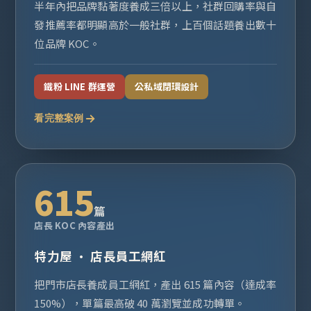
半年內把品牌黏著度養成三倍以上，社群回購率與自
發推薦率都明顯高於一般社群，上百個話題養出數十
位品牌 KOC。
鐵粉 LINE 群運營
公私域閉環設計
看完整案例
615
篇
店長 KOC 內容產出
特力屋 · 店長員工網紅
把門市店長養成員工網紅，產出 615 篇內容（達成率
150%），單篇最高破 40 萬瀏覽並成功轉單。