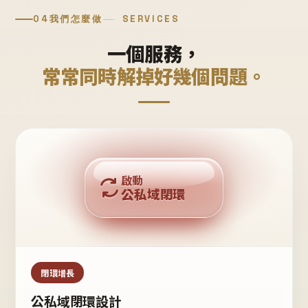
04
我們怎麼做
SERVICES
一個服務，
常常同時解掉好幾個問題。
回購複利
啟動
公私域閉環
私域鐵粉
公域流量
閉環增長
公私域閉環設計