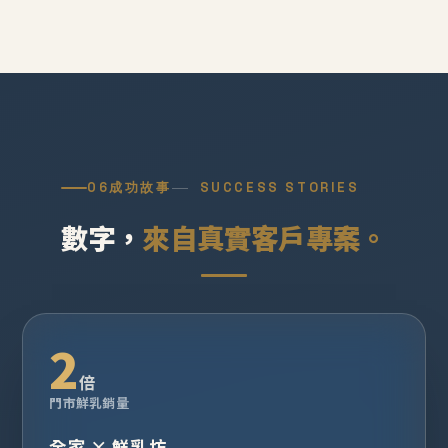
06
成功故事
SUCCESS STORIES
數字，
來自真實客戶專案。
2
倍
門市鮮乳銷量
全家 × 鮮乳坊