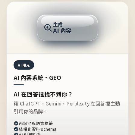
AI 回答
生成
AI 內容
推薦的台灣品牌？
AI 曝光
AI 內容系統・GEO
AI 在回答裡找不到你？
讓 ChatGPT、Gemini、Perplexity 在回答裡主動
引用你的品牌。
內容池與語意標籤
結構化資料 schema
AI 引用監測