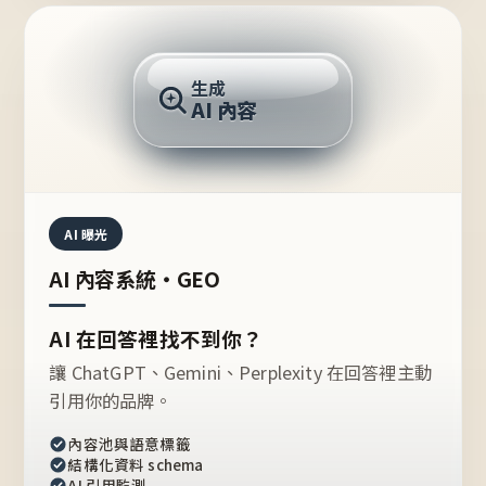
AI 回答
生成
AI 內容
推薦的台灣品牌？
AI 曝光
AI 內容系統・GEO
AI 在回答裡找不到你？
讓 ChatGPT、Gemini、Perplexity 在回答裡主動
引用你的品牌。
內容池與語意標籤
結構化資料 schema
AI 引用監測