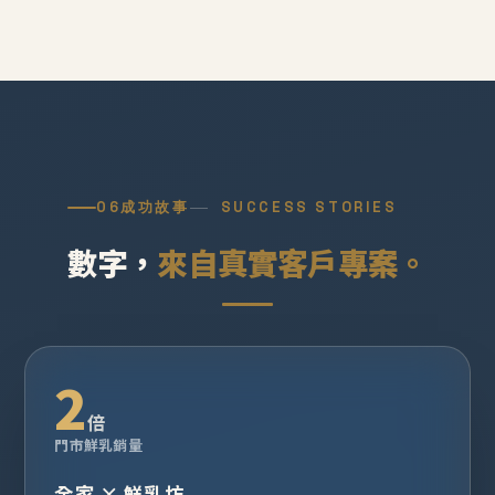
06
成功故事
SUCCESS STORIES
數字，
來自真實客戶專案。
2
倍
門市鮮乳銷量
全家 × 鮮乳坊