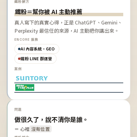
鐵粉解方
鐵粉＝幫你被 AI 主動推薦
真人寫下的真實心得，正是 ChatGPT、Gemini、
Perplexity 最信任的來源，AI 主動把你講出來。
ENCORE 服務
AI 內容系統・GEO
鐵粉 LINE 群運營
案例
問題
做很久了，說不清你是誰。
＝ 心裡
沒有位置