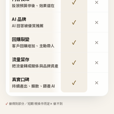
✓
✕
投放預算停後、效果還在
AI 品牌
✓
✕
AI 回答被優質推薦
回購裂變
✓
✕
客戶回購增加、主動帶人
流量留存
✓
✕
把流量轉成關係與品牌資產
真實口碑
✓
✕
持續產出、擴散、餵養 AI
✓
做得到
部分／短期 視操作而定
✕ 做不到