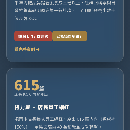
半年內把品牌黏著度養成三倍以上，社群回購率與自
發推薦率都明顯高於一般社群，上百個話題養出數十
位品牌 KOC。
鐵粉 LINE 群運營
公私域閉環設計
看完整案例
615
篇
店長 KOC 內容產出
特力屋 · 店長員工網紅
把門市店長養成員工網紅，產出 615 篇內容（達成率
150%），單篇最高破 40 萬瀏覽並成功轉單。