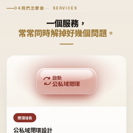
04
我們怎麼做
SERVICES
一個服務，
常常同時解掉好幾個問題。
回購複利
啟動
公私域閉環
私域鐵粉
公域流量
閉環增長
公私域閉環設計