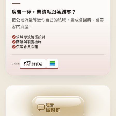
廣告一停，業績就跟著歸零？
把公域流量導進你自己的私域，變成會回購、會帶
客的資產。
公域導流路徑設計
回購與裂變機制
沉睡會員喚醒
CASE
❤
鐵
粉
自
己
揪
團
回
購
運營
鐵粉群