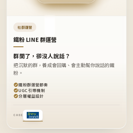
今天
開團
嗎？
推
薦
這
社群運營
款
+1
鐵粉 LINE 群運營
群開了，卻沒人說話？
把沉默的群，養成會回購、會主動幫你說話的鐵
粉。
鐵粉群運營節奏
UGC 引導機制
分層權益設計
CASE