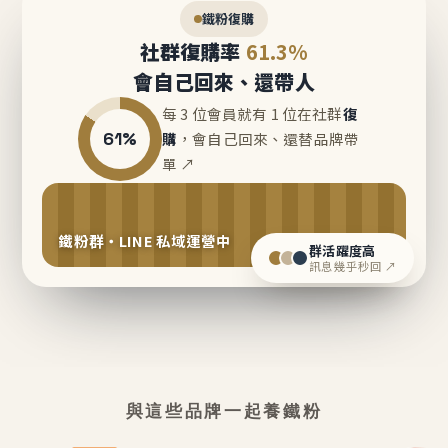
鐵粉復購
社群復購率
61.3%
會自己回來、還帶人
每 3 位會員就有 1 位在社群
復
61%
購
，會自己回來、還替品牌帶
單 ↗
鐵粉群・LINE 私域運營中
群活躍度高
訊息幾乎秒回 ↗
與這些品牌一起養鐵粉