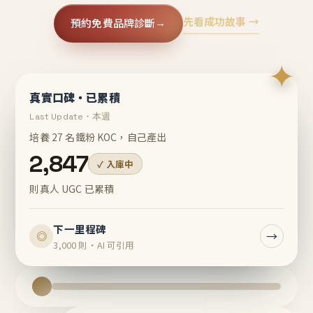
先看成功故事 →
預約免費品牌診斷
→
✦
真實口碑・已累積
Last Update・本週
培養 27 名鐵粉 KOC，自己產出
2,847
✓ 入庫中
則真人 UGC 已累積
下一里程碑
→
◎
3,000 則・AI 可引用