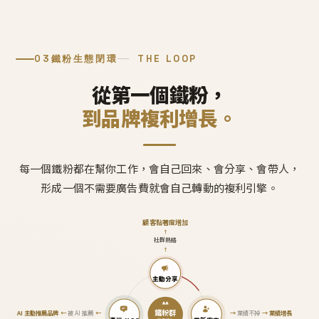
03
鐵粉生態閉環
THE LOOP
從第一個鐵粉，
到品牌複利增長。
每一個鐵粉都在幫你工作，會自己回來、會分享、會帶人，
形成一個不需要廣告費就會自己轉動的複利引擎。
顧客黏著度增加
↑
社群熱絡
↑
主動分享
鐵粉群
AI 主動推薦品牌
←
被 AI 推薦
←
→
業績不掉
→
業績增長