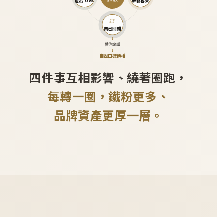
產出 UGC
帶新客來
越滾越大
自己回購
↓
替你說話
↓
自然口碑傳播
四件事互相影響、繞著圈跑，
每轉一圈，鐵粉更多、
品牌資產更厚一層。