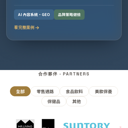
AI 內容系統・GEO
品牌策略健檢
看完整案例
合作夥伴 · PARTNERS
全部
零售通路
食品飲料
美妝保養
保健品
其他