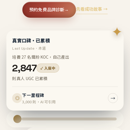
先看成功故事 →
預約免費品牌診斷
→
✦
真實口碑・已累積
Last Update・本週
培養 27 名鐵粉 KOC，自己產出
2,847
✓ 入庫中
則真人 UGC 已累積
下一里程碑
→
◎
3,000 則・AI 可引用