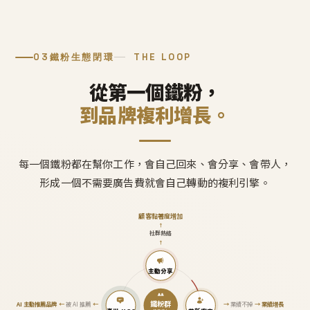
03
鐵粉生態閉環
THE LOOP
從第一個鐵粉，
到品牌複利增長。
每一個鐵粉都在幫你工作，會自己回來、會分享、會帶人，
形成一個不需要廣告費就會自己轉動的複利引擎。
顧客黏著度增加
↑
社群熱絡
↑
主動分享
鐵粉群
AI 主動推薦品牌
←
被 AI 推薦
←
→
業績不掉
→
業績增長