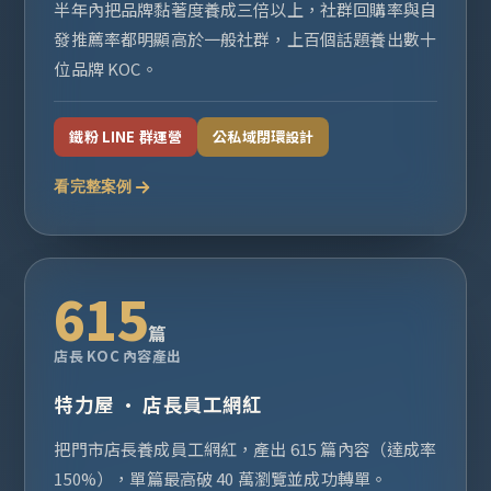
半年內把品牌黏著度養成三倍以上，社群回購率與自
發推薦率都明顯高於一般社群，上百個話題養出數十
位品牌 KOC。
鐵粉 LINE 群運營
公私域閉環設計
看完整案例
615
篇
店長 KOC 內容產出
特力屋 · 店長員工網紅
把門市店長養成員工網紅，產出 615 篇內容（達成率
150%），單篇最高破 40 萬瀏覽並成功轉單。