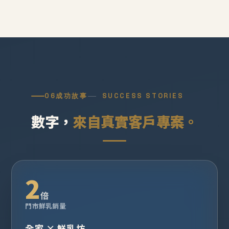
06
成功故事
SUCCESS STORIES
數字，
來自真實客戶專案。
2
倍
門市鮮乳銷量
全家 × 鮮乳坊