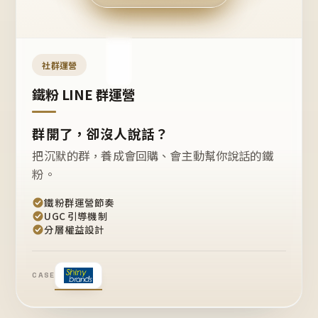
今天
開團
嗎？
推
薦
這
社群運營
款
+1
鐵粉 LINE 群運營
群開了，卻沒人說話？
把沉默的群，養成會回購、會主動幫你說話的鐵
粉。
鐵粉群運營節奏
UGC 引導機制
分層權益設計
CASE