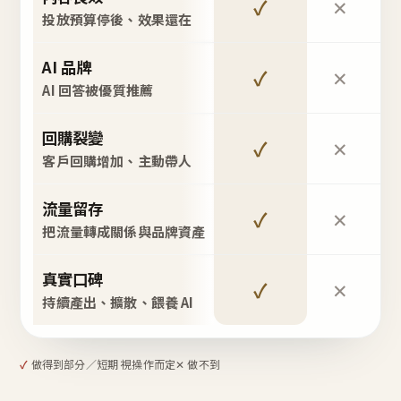
✓
✕
投放預算停後、效果還在
AI 品牌
✓
✕
AI 回答被優質推薦
回購裂變
✓
✕
客戶回購增加、主動帶人
流量留存
✓
✕
把流量轉成關係與品牌資產
真實口碑
✓
✕
持續產出、擴散、餵養 AI
✓
做得到
部分／短期 視操作而定
✕ 做不到