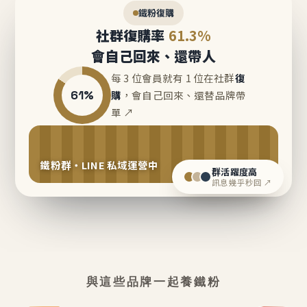
鐵粉復購
社群復購率
61.3%
會自己回來、還帶人
每 3 位會員就有 1 位在社群
復
61%
購
，會自己回來、還替品牌帶
單 ↗
鐵粉群・LINE 私域運營中
群活躍度高
訊息幾乎秒回 ↗
與這些品牌一起養鐵粉