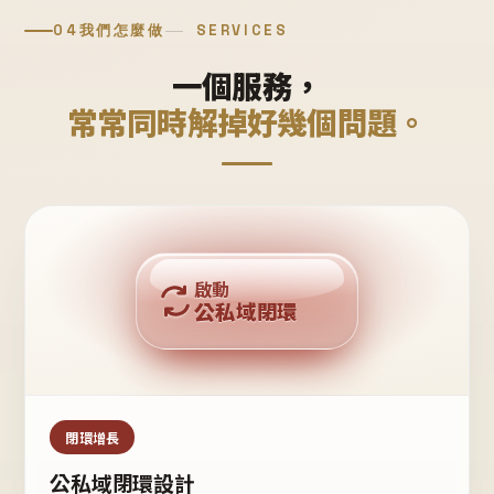
04
我們怎麼做
SERVICES
一個服務，
常常同時解掉好幾個問題。
回購複利
啟動
公私域閉環
私域鐵粉
公域流量
閉環增長
公私域閉環設計