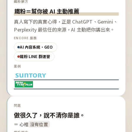
鐵粉解方
鐵粉＝幫你被 AI 主動推薦
真人寫下的真實心得，正是 ChatGPT、Gemini、
Perplexity 最信任的來源，AI 主動把你講出來。
ENCORE 服務
AI 內容系統・GEO
鐵粉 LINE 群運營
案例
問題
做很久了，說不清你是誰。
＝ 心裡
沒有位置