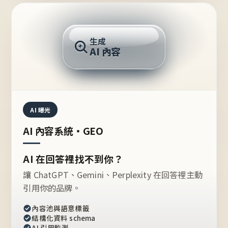
AI 回答
生成
AI 內容
推薦的台灣品牌？
AI 曝光
AI 內容系統・GEO
AI 在回答裡找不到你？
讓 ChatGPT、Gemini、Perplexity 在回答裡主動
引用你的品牌。
內容池與語意標籤
結構化資料 schema
AI 引用監測