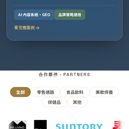
AI 內容系統・GEO
品牌策略健檢
看完整案例
合作夥伴 · PARTNERS
全部
零售通路
食品飲料
美妝保養
保健品
其他