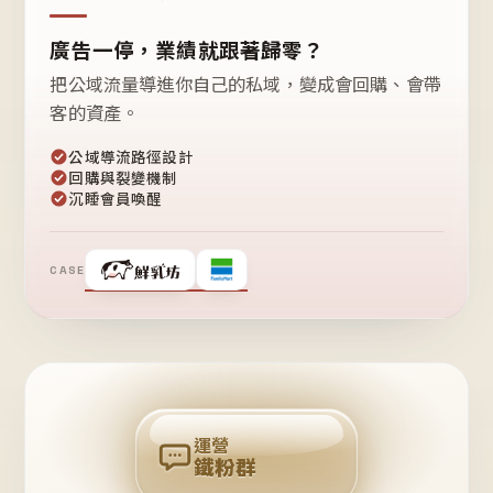
廣告一停，業績就跟著歸零？
把公域流量導進你自己的私域，變成會回購、會帶
客的資產。
公域導流路徑設計
回購與裂變機制
沉睡會員喚醒
CASE
❤
鐵
粉
自
己
揪
團
回
購
運營
鐵粉群