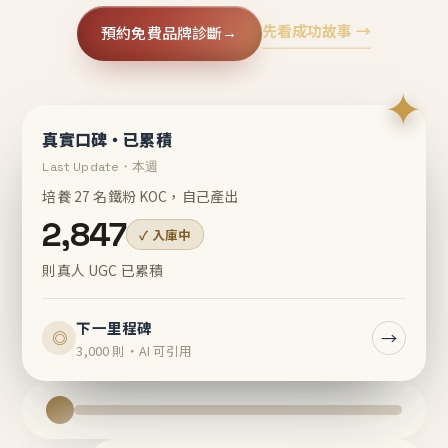
先看成功故事 →
預約免費品牌診斷
→
✦
真實口碑・已累積
Last Update・本週
培養 27 名鐵粉 KOC，自己產出
2,847
✓ 入庫中
則真人 UGC 已累積
下一里程碑
→
◎
3,000 則・AI 可引用