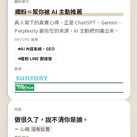
鐵粉解方
鐵粉＝幫你被 AI 主動推薦
真人寫下的真實心得，正是 ChatGPT、Gemini、
Perplexity 最信任的來源，AI 主動把你講出來。
ENCORE 服務
AI 內容系統・GEO
鐵粉 LINE 群運營
案例
問題
做很久了，說不清你是誰。
＝ 心裡
沒有位置