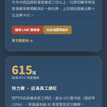
半年內把品牌黏著度養成三倍以上，社群回購率與自
發推薦率都明顯高於一般社群，上百個話題養出數十
位品牌 KOC。
鐵粉 LINE 群運營
公私域閉環設計
看完整案例
615
篇
店長 KOC 內容產出
特力屋 · 店長員工網紅
把門市店長養成員工網紅，產出 615 篇內容（達成率
150%），單篇最高破 40 萬瀏覽並成功轉單。