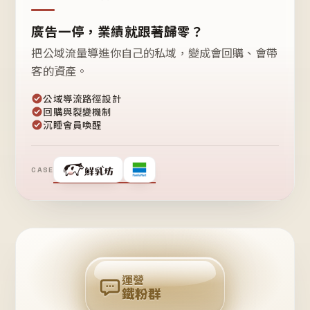
廣告一停，業績就跟著歸零？
把公域流量導進你自己的私域，變成會回購、會帶
客的資產。
公域導流路徑設計
回購與裂變機制
沉睡會員喚醒
CASE
❤
鐵
粉
自
己
揪
團
回
購
運營
鐵粉群