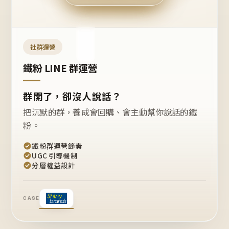
今天
開團
嗎？
推
薦
這
社群運營
款
+1
鐵粉 LINE 群運營
群開了，卻沒人說話？
把沉默的群，養成會回購、會主動幫你說話的鐵
粉。
鐵粉群運營節奏
UGC 引導機制
分層權益設計
CASE