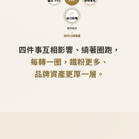
產出 UGC
帶新客來
越滾越大
自己回購
↓
替你說話
↓
自然口碑傳播
四件事互相影響、繞著圈跑，
每轉一圈，鐵粉更多、
品牌資產更厚一層。