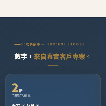
06
成功故事
SUCCESS STORIES
數字，
來自真實客戶專案。
2
倍
門市鮮乳銷量
全家 × 鮮乳坊