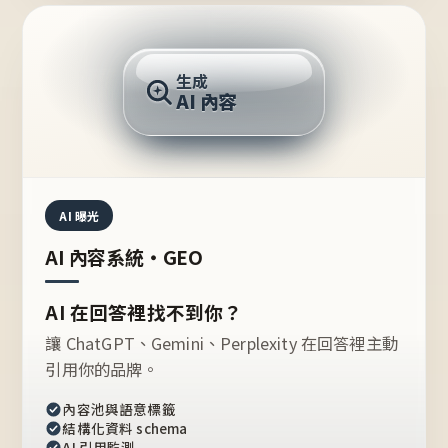
AI 回答
生成
AI 內容
推薦的台灣品牌？
AI 曝光
AI 內容系統・GEO
AI 在回答裡找不到你？
讓 ChatGPT、Gemini、Perplexity 在回答裡主動
引用你的品牌。
內容池與語意標籤
結構化資料 schema
AI 引用監測