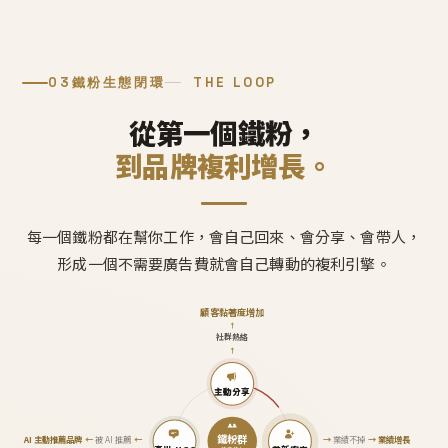
03
鐵粉生態閉環
THE LOOP
從第一個鐵粉，
到品牌複利增長。
每一個鐵粉都在幫你工作，會自己回來、會分享、會帶人，
形成一個不需要廣告費就會自己轉動的複利引擎。
顧客黏著度增加
↑
社群熱絡
↑
主動分享
鐵粉群
AI 主動推薦品牌
←
被 AI 推薦
←
→
業績不掉
→
業績增長