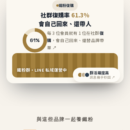
鐵粉復購
社群復購率
61.3%
會自己回來、還帶人
每 3 位會員就有 1 位在社群
復
61%
購
，會自己回來、還替品牌帶
單 ↗
鐵粉群・LINE 私域運營中
群活躍度高
訊息幾乎秒回 ↗
與這些品牌一起養鐵粉