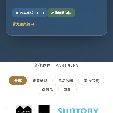
AI 內容系統・GEO
品牌策略健檢
看完整案例
合作夥伴 · PARTNERS
全部
零售通路
食品飲料
美妝保養
保健品
其他