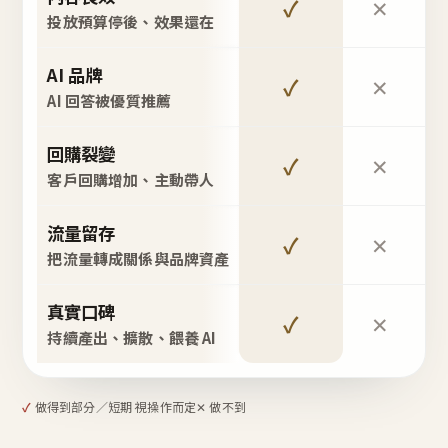
✓
✕
投放預算停後、效果還在
AI 品牌
✓
✕
AI 回答被優質推薦
回購裂變
✓
✕
客戶回購增加、主動帶人
流量留存
✓
✕
把流量轉成關係與品牌資產
真實口碑
✓
✕
持續產出、擴散、餵養 AI
✓
做得到
部分／短期 視操作而定
✕ 做不到