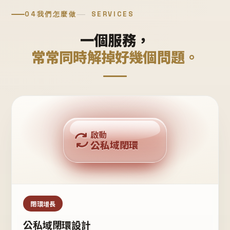
04
我們怎麼做
SERVICES
一個服務，
常常同時解掉好幾個問題。
回購複利
啟動
公私域閉環
私域鐵粉
公域流量
閉環增長
公私域閉環設計