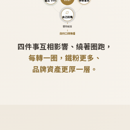
產出 UGC
帶新客來
越滾越大
自己回購
↓
替你說話
↓
自然口碑傳播
四件事互相影響、繞著圈跑，
每轉一圈，鐵粉更多、
品牌資產更厚一層。