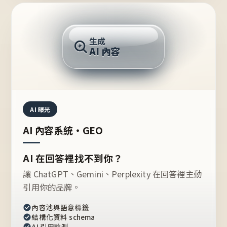
AI 回答
生成
AI 內容
推薦的台灣品牌？
AI 曝光
AI 內容系統・GEO
AI 在回答裡找不到你？
讓 ChatGPT、Gemini、Perplexity 在回答裡主動
引用你的品牌。
內容池與語意標籤
結構化資料 schema
AI 引用監測