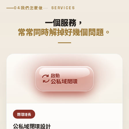
04
我們怎麼做
SERVICES
一個服務，
常常同時解掉好幾個問題。
回購複利
啟動
公私域閉環
私域鐵粉
公域流量
閉環增長
公私域閉環設計