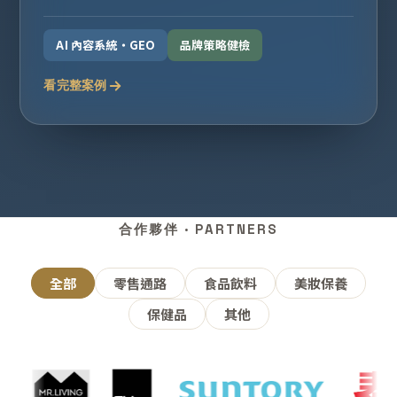
AI 內容系統・GEO
品牌策略健檢
看完整案例
合作夥伴 · PARTNERS
全部
零售通路
食品飲料
美妝保養
保健品
其他