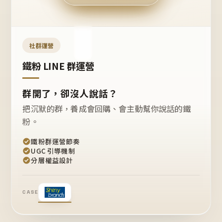
今天
開團
嗎？
推
薦
這
社群運營
款
+1
鐵粉 LINE 群運營
群開了，卻沒人說話？
把沉默的群，養成會回購、會主動幫你說話的鐵
粉。
鐵粉群運營節奏
UGC 引導機制
分層權益設計
CASE