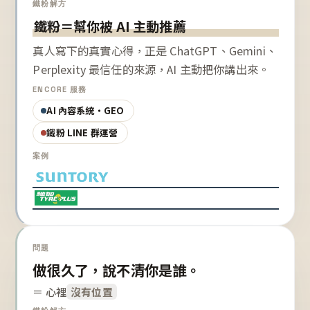
鐵粉解方
鐵粉＝幫你被 AI 主動推薦
真人寫下的真實心得，正是 ChatGPT、Gemini、
Perplexity 最信任的來源，AI 主動把你講出來。
ENCORE 服務
AI 內容系統・GEO
鐵粉 LINE 群運營
案例
問題
做很久了，說不清你是誰。
＝ 心裡
沒有位置