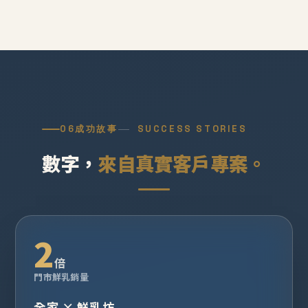
06
成功故事
SUCCESS STORIES
數字，
來自真實客戶專案。
2
倍
門市鮮乳銷量
全家 × 鮮乳坊