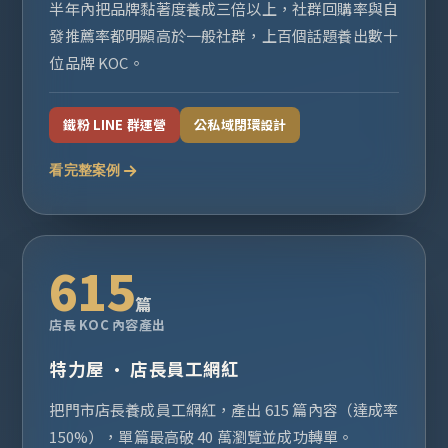
半年內把品牌黏著度養成三倍以上，社群回購率與自
發推薦率都明顯高於一般社群，上百個話題養出數十
位品牌 KOC。
鐵粉 LINE 群運營
公私域閉環設計
看完整案例
615
篇
店長 KOC 內容產出
特力屋 · 店長員工網紅
把門市店長養成員工網紅，產出 615 篇內容（達成率
150%），單篇最高破 40 萬瀏覽並成功轉單。