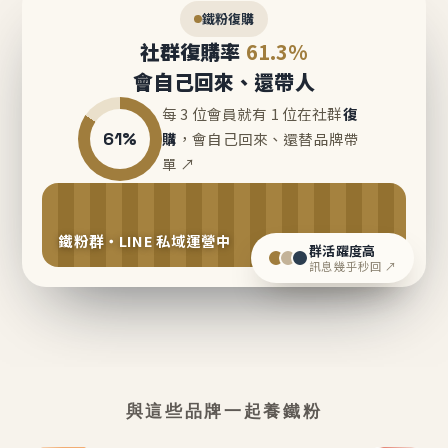
鐵粉復購
社群復購率
61.3%
會自己回來、還帶人
每 3 位會員就有 1 位在社群
復
61%
購
，會自己回來、還替品牌帶
單 ↗
鐵粉群・LINE 私域運營中
群活躍度高
訊息幾乎秒回 ↗
與這些品牌一起養鐵粉