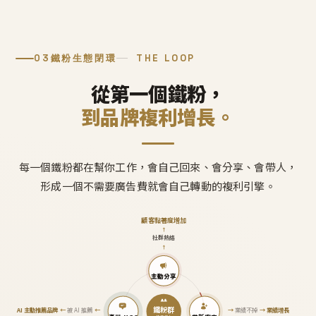
03
鐵粉生態閉環
THE LOOP
從第一個鐵粉，
到品牌複利增長。
每一個鐵粉都在幫你工作，會自己回來、會分享、會帶人，
形成一個不需要廣告費就會自己轉動的複利引擎。
顧客黏著度增加
↑
社群熱絡
↑
主動分享
鐵粉群
AI 主動推薦品牌
←
被 AI 推薦
←
→
業績不掉
→
業績增長