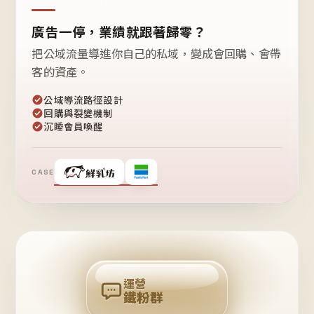
廣告一停，業績就跟著歸零？
把公域流量導進你自己的私域，變成會回購、會帶
客的資產。
公域導流路徑設計
回購與裂變機制
沉睡會員喚醒
CASE
❤
鐵
粉
自
己
揪
團
回
購
運營
鐵粉群