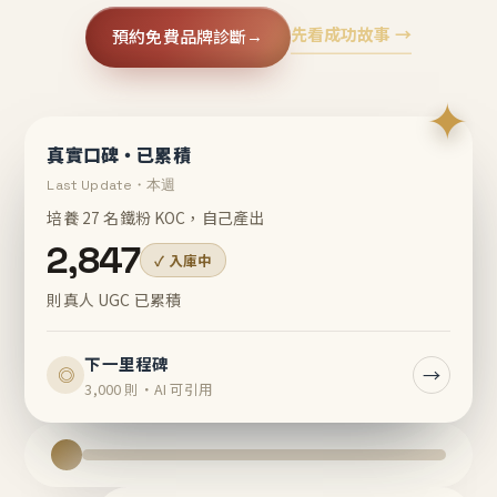
先看成功故事 →
預約免費品牌診斷
→
✦
真實口碑・已累積
Last Update・本週
培養 27 名鐵粉 KOC，自己產出
2,847
✓ 入庫中
則真人 UGC 已累積
下一里程碑
→
◎
3,000 則・AI 可引用