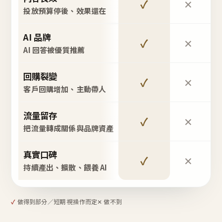
✓
✕
投放預算停後、效果還在
AI 品牌
✓
✕
AI 回答被優質推薦
回購裂變
✓
✕
客戶回購增加、主動帶人
流量留存
✓
✕
把流量轉成關係與品牌資產
真實口碑
✓
✕
持續產出、擴散、餵養 AI
✓
做得到
部分／短期 視操作而定
✕ 做不到