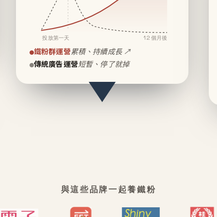
投放第一天
12 個月後
鐵粉群運營
累積、持續成長 ↗
傳統廣告運營
短暫、停了就掉
與這些品牌一起養鐵粉