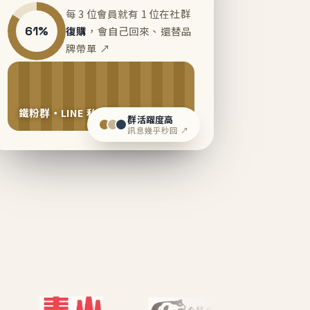
每 3 位會員就有 1 位在社群
61%
復購
，會自己回來、還替品
牌帶單 ↗
鐵粉群・LINE 私域運營中
群活躍度高
訊息幾乎秒回 ↗