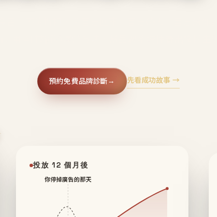
廣告、不靠折扣，會自己回來、自己帶人、自己幫你
core 用 AI 技術與運營方法，幫品牌系統性養出鐵粉生
先看成功故事 →
預約免費品牌診斷
→
✦
投放 12 個月後
你停掉廣告的那天