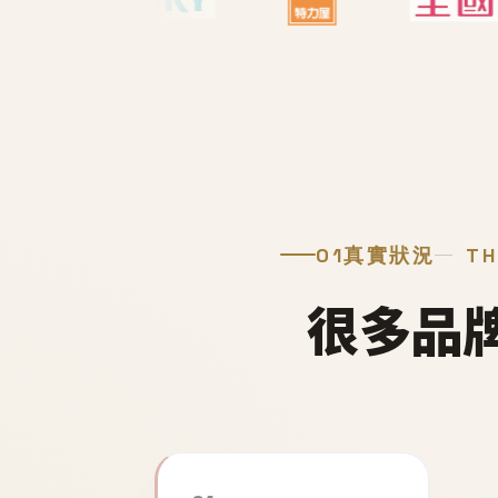
01
真實狀況
TH
很多品