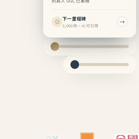
則真人 UGC 已累積
下一里程碑
→
◎
3,000 則・AI 可引用