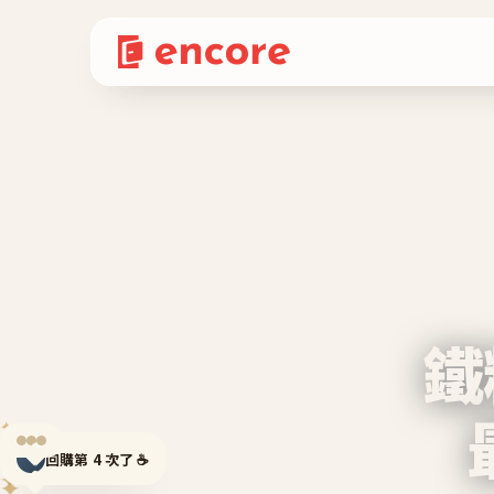
鐵
✦
✦
回購第 4 次了 ☕
✦
✦
✦
✦