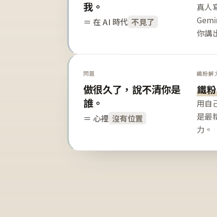
我。
真人寫
Gem
＝ 在 AI 時代
不見了
你講
問題
鐵粉解
做很久了，說不清你是
鐵粉
誰。
用自
是最
＝ 心裡
沒有位置
力。