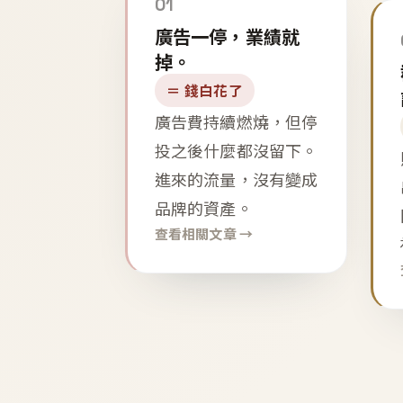
01
廣告一停，業績就
掉。
＝ 錢白花了
廣告費持續燃燒，但停
投之後什麼都沒留下。
進來的流量，沒有變成
品牌的資產。
查看相關文章 →