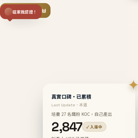
揪同事一起團購 🙌
這家我認證！
不等
En
真實口碑・已累積
Last Update・本週
培養 27 名鐵粉 KOC，自己產出
2,847
✓ 入庫中