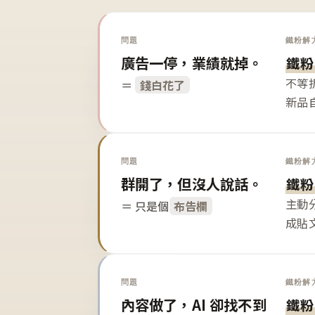
問題
鐵粉解
廣告一停，業績就掉。
鐵粉
不等
＝
錢白花了
新品
問題
鐵粉解
群開了，但沒人說話。
鐵粉
主動
＝ 只是個
布告欄
成貼
問題
鐵粉解
內容做了，AI 卻找不到
鐵粉