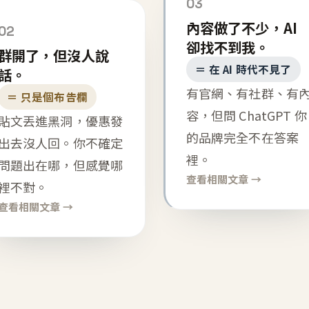
03
內容做了不少，AI
02
卻找不到我。
群開了，但沒人說
＝ 在 AI 時代不見了
話。
有官網、有社群、有
＝ 只是個布告欄
容，但問 ChatGPT 你
貼文丟進黑洞，優惠發
的品牌完全不在答案
出去沒人回。你不確定
裡。
問題出在哪，但感覺哪
查看相關文章 →
裡不對。
查看相關文章 →