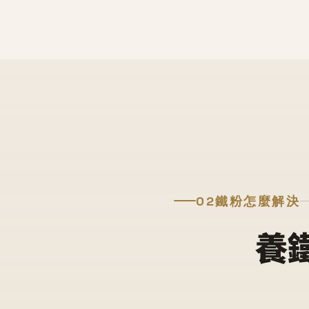
02
鐵粉怎麼解決
養