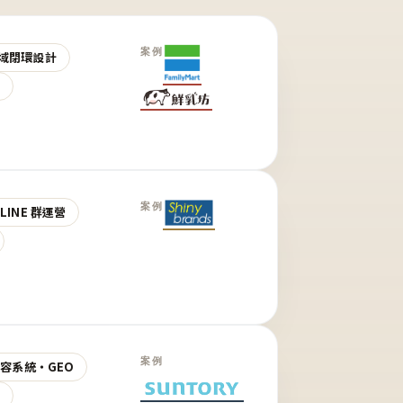
案例
域閉環設計
營
案例
LINE 群運營
案例
 內容系統・GEO
營