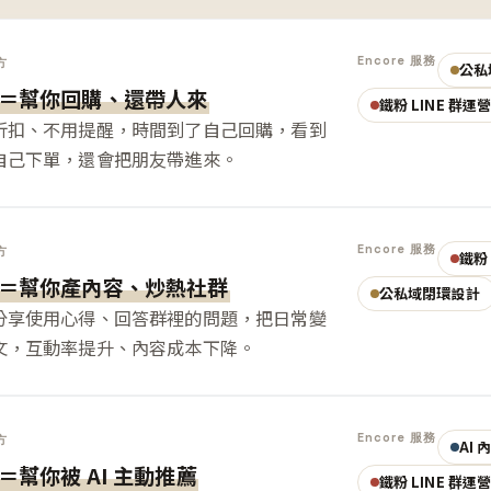
Encore 服務
方
公私
＝幫你回購、還帶人來
鐵粉 LINE 群運
折扣、不用提醒，時間到了自己回購，看到
自己下單，還會把朋友帶進來。
Encore 服務
方
鐵粉 
＝幫你產內容、炒熱社群
公私域閉環設計
分享使用心得、回答群裡的問題，把日常變
文，互動率提升、內容成本下降。
Encore 服務
方
AI
＝幫你被 AI 主動推薦
鐵粉 LINE 群運