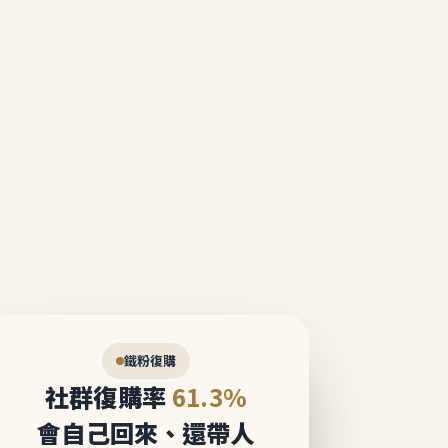
說話。
態圈。
鐵粉復購
社群復購率
61.3%
會自己回來、還帶人