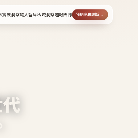
事
實戰洞察
職人智庫
私域洞察週報
團隊
預約免費診斷 →
世代
。