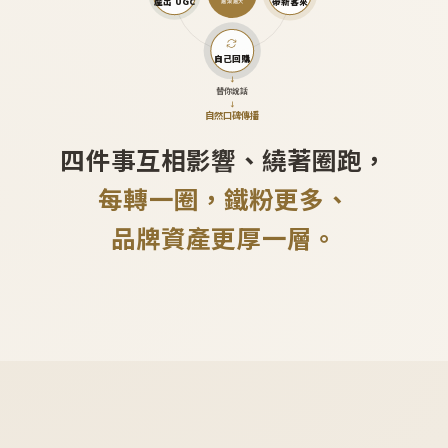
產出 UGC
帶新客來
越滾越大
自己回購
↓
替你說話
↓
自然口碑傳播
四件事互相影響、繞著圈跑，
每轉一圈，鐵粉更多、
品牌資產更厚一層。