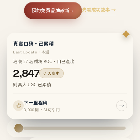
先看成功故事 →
預約免費品牌診斷
→
✦
真實口碑・已累積
Last Update・本週
培養 27 名鐵粉 KOC，自己產出
2,847
✓ 入庫中
則真人 UGC 已累積
下一里程碑
→
◎
3,000 則・AI 可引用