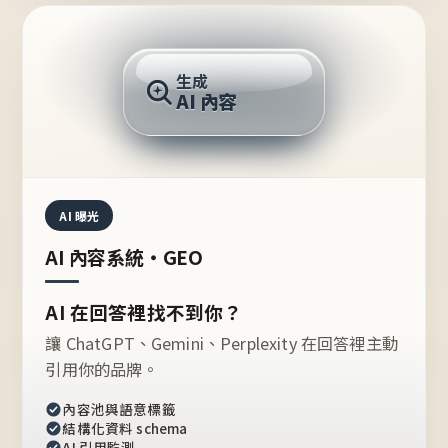
AI 回答
生成
AI 內容
推薦的台灣品牌？
AI 曝光
AI 內容系統・GEO
AI 在回答裡找不到你？
讓 ChatGPT、Gemini、Perplexity 在回答裡主動
引用你的品牌。
內容池與語意標籤
結構化資料 schema
AI 引用監測