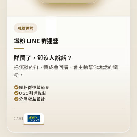
今天
開團
嗎？
推
薦
這
社群運營
款
+1
鐵粉 LINE 群運營
群開了，卻沒人說話？
把沉默的群，養成會回購、會主動幫你說話的鐵
粉。
鐵粉群運營節奏
UGC 引導機制
分層權益設計
CASE