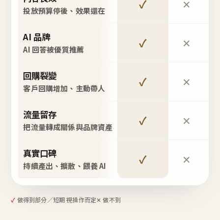
✓
✕
投放預算停後、效果還在
AI 品牌
✓
✕
AI 回答被優質推薦
回購裂變
✓
✕
客戶回購增加、主動帶人
流量留存
✓
✕
把流量轉成關係與品牌資產
真實口碑
✓
✕
持續產出、擴散、餵養 AI
✓
做得到
部分／短期 視操作而定
✕ 做不到