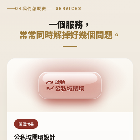
04
我們怎麼做
SERVICES
一個服務，
常常同時解掉好幾個問題。
回購複利
啟動
公私域閉環
私域鐵粉
公域流量
閉環增長
公私域閉環設計