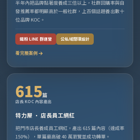
半年內把品牌黏著度養成三倍以上，社群回購率與自
發推薦率都明顯高於一般社群，上百個話題養出數十
位品牌 KOC。
鐵粉 LINE 群運營
公私域閉環設計
看完整案例
615
篇
店長 KOC 內容產出
特力屋 · 店長員工網紅
把門市店長養成員工網紅，產出 615 篇內容（達成率
150%），單篇最高破 40 萬瀏覽並成功轉單。