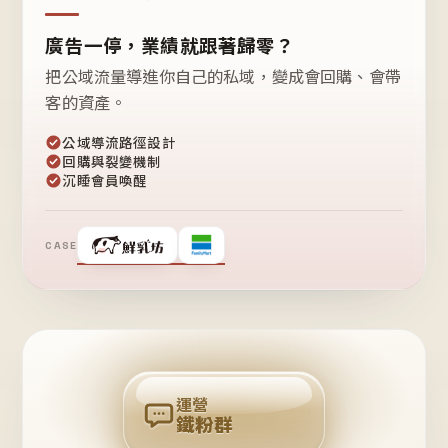
廣告一停，業績就跟著歸零？
把公域流量導進你自己的私域，變成會回購、會帶
客的資產。
公域導流路徑設計
回購與裂變機制
沉睡會員喚醒
CASE
❤
鐵
粉
自
己
揪
團
回
購
運營
鐵粉群