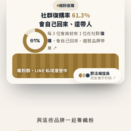
鐵粉復購
社群復購率
61.3%
會自己回來、還帶人
每 3 位會員就有 1 位在社群
復
61%
購
，會自己回來、還替品牌帶
單 ↗
鐵粉群・LINE 私域運營中
群活躍度高
訊息幾乎秒回 ↗
與這些品牌一起養鐵粉