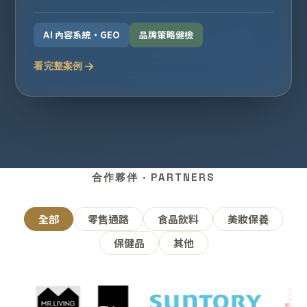
AI 內容系統・GEO
品牌策略健檢
看完整案例
合作夥伴 · PARTNERS
全部
零售通路
食品飲料
美妝保養
保健品
其他