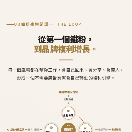
03
鐵粉生態閉環
THE LOOP
從第一個鐵粉，
到品牌複利增長。
每一個鐵粉都在幫你工作，會自己回來、會分享、會帶人，
形成一個不需要廣告費就會自己轉動的複利引擎。
顧客黏著度增加
↑
社群熱絡
↑
主動分享
鐵粉群
AI 主動推薦品牌
←
被 AI 推薦
←
→
業績不掉
→
業績增長