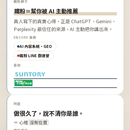
鐵粉解方
鐵粉＝幫你被 AI 主動推薦
真人寫下的真實心得，正是 ChatGPT、Gemini、
Perplexity 最信任的來源，AI 主動把你講出來。
ENCORE 服務
AI 內容系統・GEO
鐵粉 LINE 群運營
案例
問題
做很久了，說不清你是誰。
＝ 心裡
沒有位置