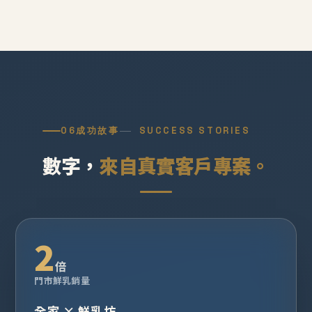
06
成功故事
SUCCESS STORIES
數字，
來自真實客戶專案。
2
倍
門市鮮乳銷量
全家 × 鮮乳坊