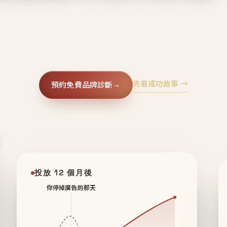
廣告、不靠折扣，會自己回來、自己帶人、自己幫你
core 用 AI 技術與運營方法，幫品牌系統性養出鐵粉生
先看成功故事 →
預約免費品牌診斷
→
✦
投放 12 個月後
你停掉廣告的那天