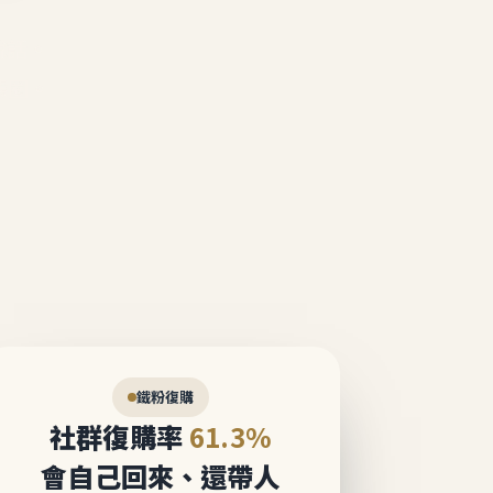
說話。
態圈。
鐵粉復購
社群復購率
61.3%
會自己回來、還帶人