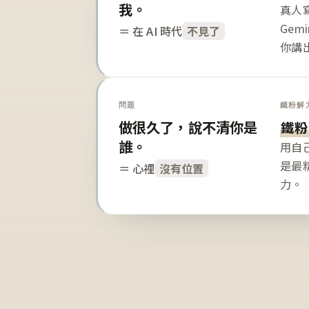
我。
真人寫
Gem
＝ 在 AI 時代
不見了
你講
問題
鐵粉解
做很久了，說不清你是
鐵粉
誰。
用自
是最
＝ 心裡
沒有位置
力。