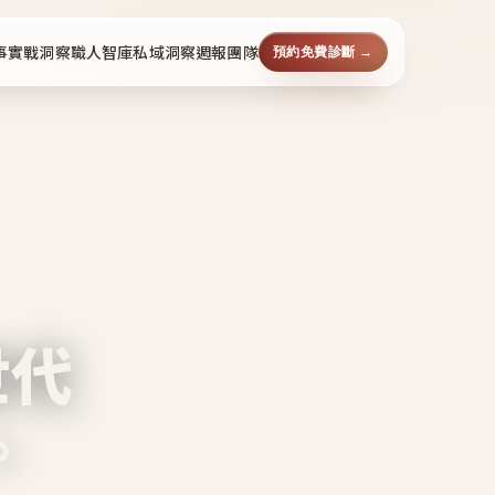
事
實戰洞察
職人智庫
私域洞察週報
團隊
預約免費診斷 →
世代
。