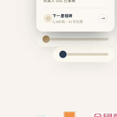
則真人 UGC 已累積
下一里程碑
→
◎
3,000 則・AI 可引用