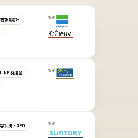
案例
域閉環設計
營
案例
LINE 群運營
案例
 內容系統・GEO
營