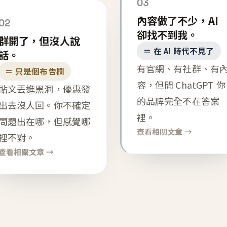
03
內容做了不少，AI
02
卻找不到我。
群開了，但沒人說
＝ 在 AI 時代不見了
話。
有官網、有社群、有
＝ 只是個布告欄
容，但問 ChatGPT 你
貼文丟進黑洞，優惠發
的品牌完全不在答案
出去沒人回。你不確定
裡。
問題出在哪，但感覺哪
查看相關文章 →
裡不對。
查看相關文章 →