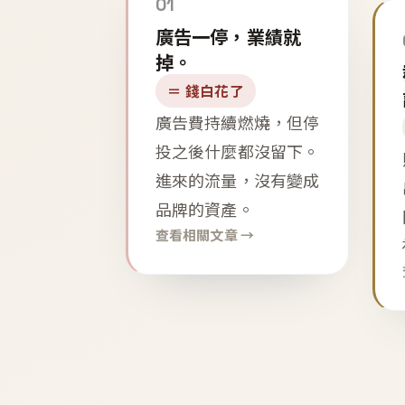
01
廣告一停，業績就
掉。
＝ 錢白花了
廣告費持續燃燒，但停
投之後什麼都沒留下。
進來的流量，沒有變成
品牌的資產。
查看相關文章 →