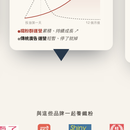
投放第一天
12 個月後
鐵粉群運營
累積、持續成長 ↗
傳統廣告運營
短暫、停了就掉
與這些品牌一起養鐵粉