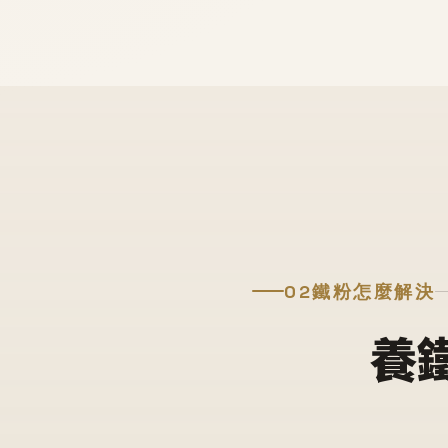
02
鐵粉怎麼解決
養