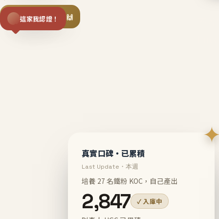
揪同事一起團購 🙌
這家我認證！
不等
En
真實口碑・已累積
Last Update・本週
培養 27 名鐵粉 KOC，自己產出
2,847
✓ 入庫中