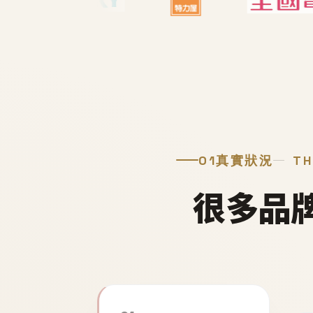
01
真實狀況
TH
很多品