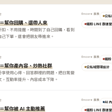
Encore 服務
方
公私
＝幫你回購、還帶人來
鐵粉 LINE 群運
折扣、不用提醒，時間到了自己回購，看到
自己下單，還會把朋友帶進來。
Encore 服務
方
鐵粉 
＝幫你產內容、炒熱社群
公私域閉環設計
分享使用心得、回答群裡的問題，把日常變
文，互動率提升、內容成本下降。
Encore 服務
方
AI
＝幫你被 AI 主動推薦
鐵粉 LINE 群運