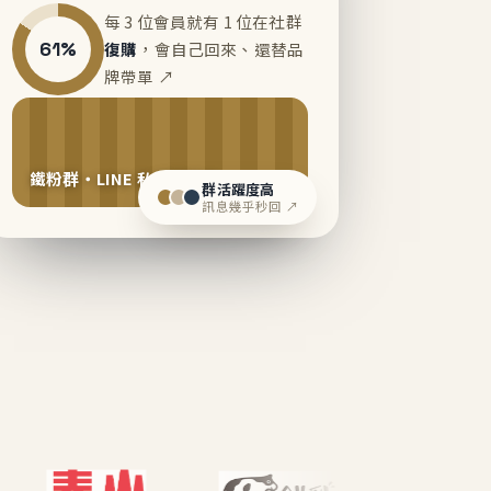
每 3 位會員就有 1 位在社群
61%
復購
，會自己回來、還替品
牌帶單 ↗
鐵粉群・LINE 私域運營中
群活躍度高
訊息幾乎秒回 ↗