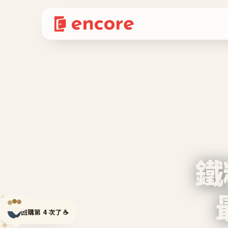
鐵
✦
✦
回購第 4 次了 ☕
✦
✦
✦
✦