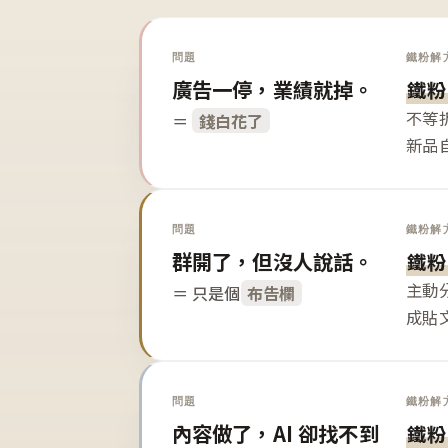
問題
鐵粉解
廣告一停，業績就掉。
鐵粉
不等
＝
錢白花了
新品
問題
鐵粉解
群開了，但沒人說話。
鐵粉
主動
＝ 只是個
布告欄
成貼
問題
鐵粉解
內容做了，AI 卻找不到
鐵粉