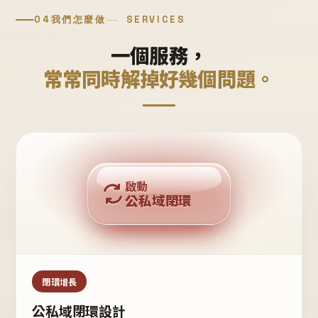
04
我們怎麼做
SERVICES
一個服務，
常常同時解掉好幾個問題。
回購複利
啟動
公私域閉環
私域鐵粉
公域流量
閉環增長
公私域閉環設計