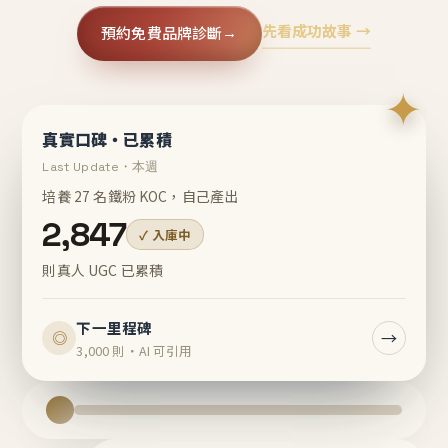
先看成功故事 →
預約免費品牌診斷
→
✦
真實口碑・已累積
Last Update・本週
培養 27 名鐵粉 KOC，自己產出
2,847
✓ 入庫中
則真人 UGC 已累積
下一里程碑
→
◎
3,000 則・AI 可引用