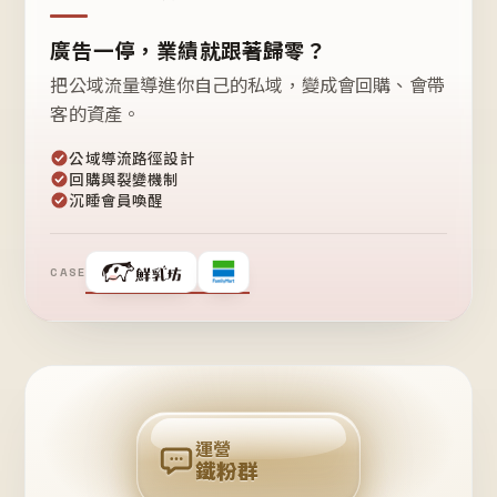
廣告一停，業績就跟著歸零？
把公域流量導進你自己的私域，變成會回購、會帶
客的資產。
公域導流路徑設計
回購與裂變機制
沉睡會員喚醒
CASE
❤
鐵
粉
自
己
揪
團
回
購
運營
鐵粉群