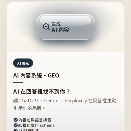
AI 回答
生成
AI 內容
推薦的台灣品牌？
AI 曝光
AI 內容系統・GEO
AI 在回答裡找不到你？
讓 ChatGPT、Gemini、Perplexity 在回答裡主動
引用你的品牌。
內容池與語意標籤
結構化資料 schema
AI 引用監測