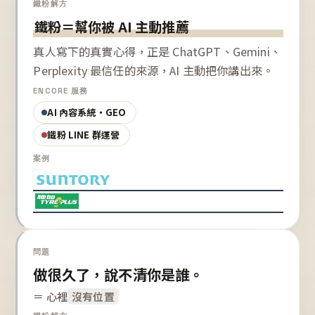
鐵粉解方
鐵粉＝幫你被 AI 主動推薦
真人寫下的真實心得，正是 ChatGPT、Gemini、
Perplexity 最信任的來源，AI 主動把你講出來。
ENCORE 服務
AI 內容系統・GEO
鐵粉 LINE 群運營
案例
問題
做很久了，說不清你是誰。
＝ 心裡
沒有位置