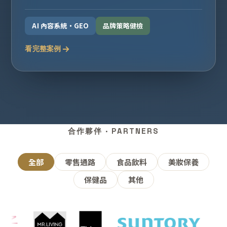
AI 內容系統・GEO
品牌策略健檢
看完整案例
合作夥伴 · PARTNERS
全部
零售通路
食品飲料
美妝保養
保健品
其他