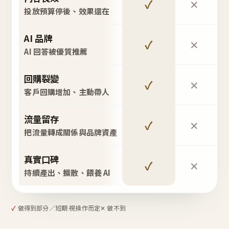
✓
✕
投放預算停後、效果還在
AI 品牌
✓
✕
AI 回答被優質推薦
回購裂變
✓
✕
客戶回購增加、主動帶人
流量留存
✓
✕
把流量轉成關係與品牌資產
真實口碑
✓
✕
持續產出、擴散、餵養 AI
✓
做得到
部分／短期 視操作而定
✕ 做不到