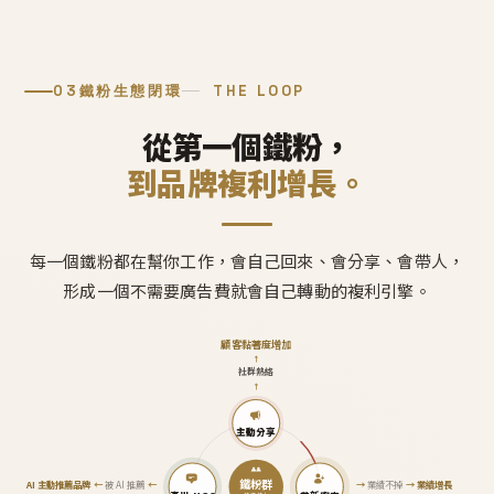
03
鐵粉生態閉環
THE LOOP
從第一個鐵粉，
到品牌複利增長。
每一個鐵粉都在幫你工作，會自己回來、會分享、會帶人，
形成一個不需要廣告費就會自己轉動的複利引擎。
顧客黏著度增加
↑
社群熱絡
↑
主動分享
鐵粉群
AI 主動推薦品牌
←
被 AI 推薦
←
→
業績不掉
→
業績增長