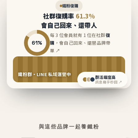
鐵粉復購
社群復購率
61.3%
會自己回來、還帶人
每 3 位會員就有 1 位在社群
復
61%
購
，會自己回來、還替品牌帶
單 ↗
鐵粉群・LINE 私域運營中
群活躍度高
訊息幾乎秒回 ↗
與這些品牌一起養鐵粉