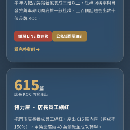
半年內把品牌黏著度養成三倍以上，社群回購率與自
發推薦率都明顯高於一般社群，上百個話題養出數十
位品牌 KOC。
鐵粉 LINE 群運營
公私域閉環設計
看完整案例
615
篇
店長 KOC 內容產出
特力屋 · 店長員工網紅
把門市店長養成員工網紅，產出 615 篇內容（達成率
150%），單篇最高破 40 萬瀏覽並成功轉單。