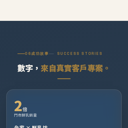
06
成功故事
SUCCESS STORIES
數字，
來自真實客戶專案。
2
倍
門市鮮乳銷量
全家 × 鮮乳坊