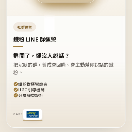
今天
開團
嗎？
推
薦
這
社群運營
款
+1
鐵粉 LINE 群運營
群開了，卻沒人說話？
把沉默的群，養成會回購、會主動幫你說話的鐵
粉。
鐵粉群運營節奏
UGC 引導機制
分層權益設計
CASE