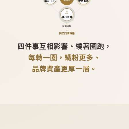
產出 UGC
帶新客來
越滾越大
自己回購
↓
替你說話
↓
自然口碑傳播
四件事互相影響、繞著圈跑，
每轉一圈，鐵粉更多、
品牌資產更厚一層。