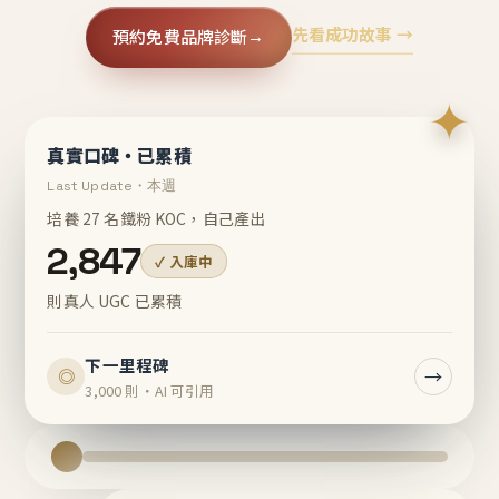
先看成功故事 →
預約免費品牌診斷
→
✦
真實口碑・已累積
Last Update・本週
培養 27 名鐵粉 KOC，自己產出
2,847
✓ 入庫中
則真人 UGC 已累積
下一里程碑
→
◎
3,000 則・AI 可引用