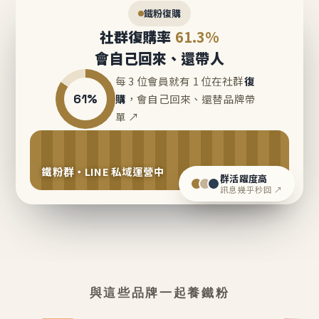
鐵粉復購
社群復購率
61.3%
會自己回來、還帶人
每 3 位會員就有 1 位在社群
復
61%
購
，會自己回來、還替品牌帶
單 ↗
鐵粉群・LINE 私域運營中
群活躍度高
訊息幾乎秒回 ↗
與這些品牌一起養鐵粉