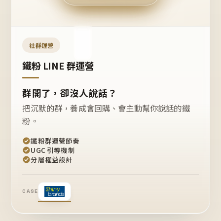
今天
開團
嗎？
推
薦
這
社群運營
款
+1
鐵粉 LINE 群運營
群開了，卻沒人說話？
把沉默的群，養成會回購、會主動幫你說話的鐵
粉。
鐵粉群運營節奏
UGC 引導機制
分層權益設計
CASE