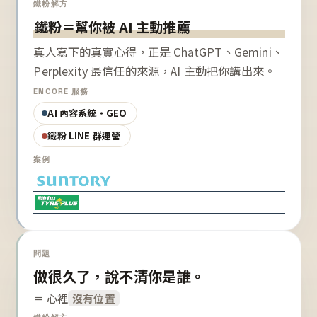
鐵粉解方
鐵粉＝幫你被 AI 主動推薦
真人寫下的真實心得，正是 ChatGPT、Gemini、
Perplexity 最信任的來源，AI 主動把你講出來。
ENCORE 服務
AI 內容系統・GEO
鐵粉 LINE 群運營
案例
問題
做很久了，說不清你是誰。
＝ 心裡
沒有位置