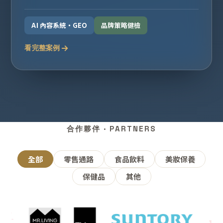
AI 內容系統・GEO
品牌策略健檢
看完整案例
合作夥伴 · PARTNERS
全部
零售通路
食品飲料
美妝保養
保健品
其他