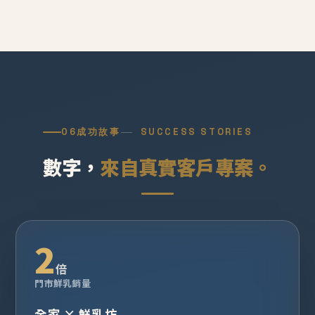
06
成功故事
SUCCESS STORIES
數字，
來自真實客戶專案。
2
倍
門市鮮乳銷量
全家 × 鮮乳坊