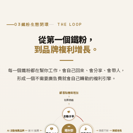
03
鐵粉生態閉環
THE LOOP
從第一個鐵粉，
到品牌複利增長。
每一個鐵粉都在幫你工作，會自己回來、會分享、會帶人，
形成一個不需要廣告費就會自己轉動的複利引擎。
顧客黏著度增加
↑
社群熱絡
↑
主動分享
鐵粉群
AI 主動推薦品牌
←
被 AI 推薦
←
→
業績不掉
→
業績增長