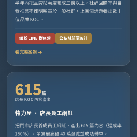
半年內把品牌黏著度養成三倍以上，社群回購率與自
發推薦率都明顯高於一般社群，上百個話題養出數十
位品牌 KOC。
鐵粉 LINE 群運營
公私域閉環設計
看完整案例
615
篇
店長 KOC 內容產出
特力屋 · 店長員工網紅
把門市店長養成員工網紅，產出 615 篇內容（達成率
150%），單篇最高破 40 萬瀏覽並成功轉單。