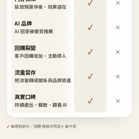
✓
✕
投放預算停後、效果還在
AI 品牌
✓
✕
AI 回答被優質推薦
回購裂變
✓
✕
客戶回購增加、主動帶人
流量留存
✓
✕
把流量轉成關係與品牌資產
真實口碑
✓
✕
持續產出、擴散、餵養 AI
✓
做得到
部分／短期 視操作而定
✕ 做不到