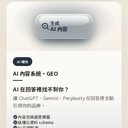
AI 回答
生成
AI 內容
推薦的台灣品牌？
AI 曝光
AI 內容系統・GEO
AI 在回答裡找不到你？
讓 ChatGPT、Gemini、Perplexity 在回答裡主動
引用你的品牌。
內容池與語意標籤
結構化資料 schema
AI 引用監測