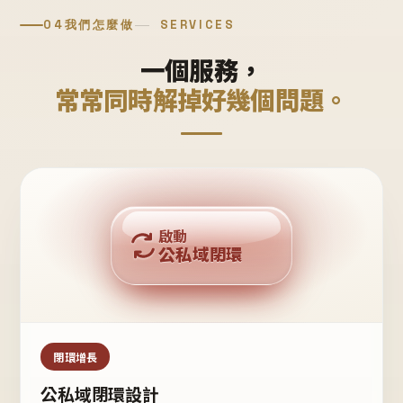
04
我們怎麼做
SERVICES
一個服務，
常常同時解掉好幾個問題。
回購複利
啟動
公私域閉環
私域鐵粉
公域流量
閉環增長
公私域閉環設計