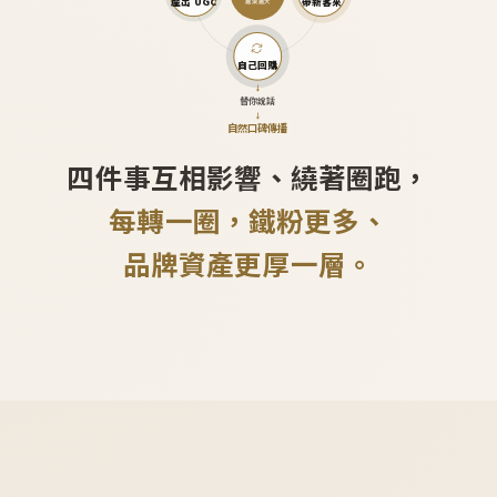
產出 UGC
帶新客來
越滾越大
自己回購
↓
替你說話
↓
自然口碑傳播
四件事互相影響、繞著圈跑，
每轉一圈，鐵粉更多、
品牌資產更厚一層。