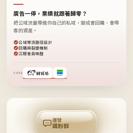
廣告一停，業績就跟著歸零？
把公域流量導進你自己的私域，變成會回購、會帶
客的資產。
公域導流路徑設計
回購與裂變機制
沉睡會員喚醒
CASE
❤
鐵
粉
自
己
揪
團
回
購
運營
鐵粉群