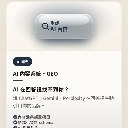
AI 回答
生成
AI 內容
推薦的台灣品牌？
AI 曝光
AI 內容系統・GEO
AI 在回答裡找不到你？
讓 ChatGPT、Gemini、Perplexity 在回答裡主動
引用你的品牌。
內容池與語意標籤
結構化資料 schema
AI 引用監測