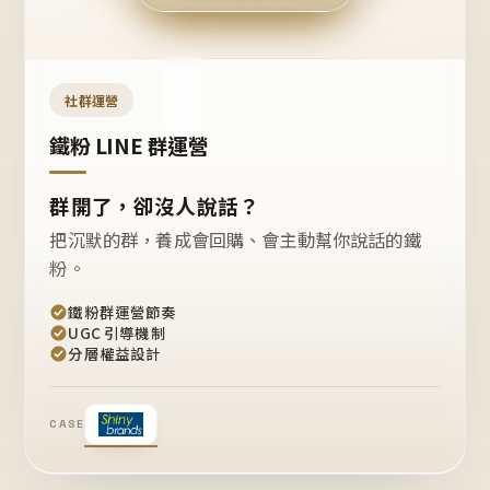
今天
開團
嗎？
推
薦
這
社群運營
款
+1
鐵粉 LINE 群運營
群開了，卻沒人說話？
把沉默的群，養成會回購、會主動幫你說話的鐵
粉。
鐵粉群運營節奏
UGC 引導機制
分層權益設計
CASE