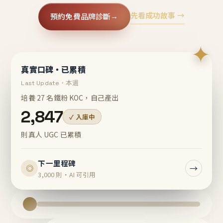
先看成功故事 →
預約免費品牌診斷
→
✦
真實口碑・已累積
Last Update・本週
培養 27 名鐵粉 KOC，自己產出
2,847
✓ 入庫中
則真人 UGC 已累積
下一里程碑
→
◎
3,000 則・AI 可引用