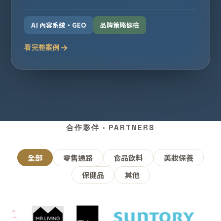
AI 內容系統・GEO
品牌策略健檢
看完整案例
合作夥伴 · PARTNERS
全部
零售通路
食品飲料
美妝保養
保健品
其他