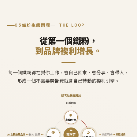
03
鐵粉生態閉環
THE LOOP
從第一個鐵粉，
到品牌複利增長。
每一個鐵粉都在幫你工作，會自己回來、會分享、會帶人，
形成一個不需要廣告費就會自己轉動的複利引擎。
顧客黏著度增加
↑
社群熱絡
↑
主動分享
鐵粉群
AI 主動推薦品牌
←
被 AI 推薦
←
→
業績不掉
→
業績增長