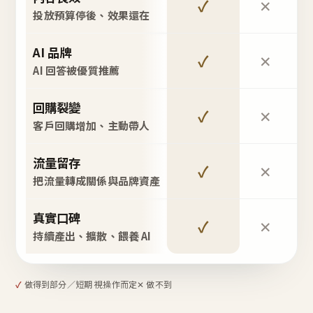
✓
✕
投放預算停後、效果還在
AI 品牌
✓
✕
AI 回答被優質推薦
回購裂變
✓
✕
客戶回購增加、主動帶人
流量留存
✓
✕
把流量轉成關係與品牌資產
真實口碑
✓
✕
持續產出、擴散、餵養 AI
✓
做得到
部分／短期 視操作而定
✕ 做不到