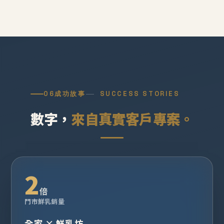
06
成功故事
SUCCESS STORIES
數字，
來自真實客戶專案。
2
倍
門市鮮乳銷量
全家 × 鮮乳坊