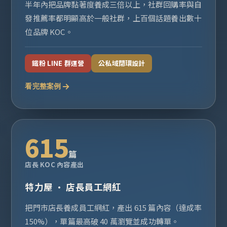
半年內把品牌黏著度養成三倍以上，社群回購率與自
發推薦率都明顯高於一般社群，上百個話題養出數十
位品牌 KOC。
鐵粉 LINE 群運營
公私域閉環設計
看完整案例
615
篇
店長 KOC 內容產出
特力屋 · 店長員工網紅
把門市店長養成員工網紅，產出 615 篇內容（達成率
150%），單篇最高破 40 萬瀏覽並成功轉單。