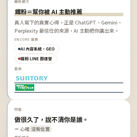
鐵粉解方
鐵粉＝幫你被 AI 主動推薦
真人寫下的真實心得，正是 ChatGPT、Gemini、
Perplexity 最信任的來源，AI 主動把你講出來。
ENCORE 服務
AI 內容系統・GEO
鐵粉 LINE 群運營
案例
問題
做很久了，說不清你是誰。
＝ 心裡
沒有位置