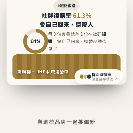
鐵粉復購
社群復購率
61.3%
會自己回來、還帶人
每 3 位會員就有 1 位在社群
復
61%
購
，會自己回來、還替品牌帶
單 ↗
鐵粉群・LINE 私域運營中
群活躍度高
訊息幾乎秒回 ↗
與這些品牌一起養鐵粉