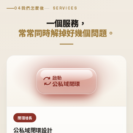
04
我們怎麼做
SERVICES
一個服務，
常常同時解掉好幾個問題。
回購複利
啟動
公私域閉環
私域鐵粉
公域流量
閉環增長
公私域閉環設計