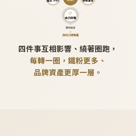
產出 UGC
帶新客來
越滾越大
自己回購
↓
替你說話
↓
自然口碑傳播
四件事互相影響、繞著圈跑，
每轉一圈，鐵粉更多、
品牌資產更厚一層。