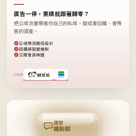
廣告一停，業績就跟著歸零？
把公域流量導進你自己的私域，變成會回購、會帶
客的資產。
公域導流路徑設計
回購與裂變機制
沉睡會員喚醒
CASE
❤
鐵
粉
自
己
揪
團
回
購
運營
鐵粉群