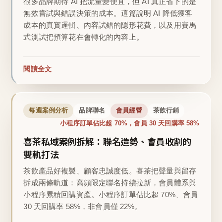
很多品牌期待 AI 把流量變便宜，但 AI 真正省下的是
無效嘗試與錯誤決策的成本。這篇說明 AI 降低獲客
成本的真實邏輯、內容試錯的隱形花費，以及用賽馬
式測試把預算花在會轉化的內容上。
閱讀全文
每週案例分析
品牌聯名
會員經營
茶飲行銷
小程序訂單佔比超 70%，會員 30 天回購率 58%
喜茶私域案例拆解：聯名造勢、會員收割的
雙軌打法
茶飲產品好複製、顧客忠誠度低。喜茶把聲量與留存
拆成兩條軌道：高頻限定聯名持續拉新，會員體系與
小程序累積回購資產。小程序訂單佔比超 70%、會員
30 天回購率 58%，非會員僅 22%。