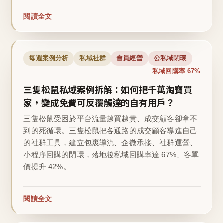
閱讀全文
每週案例分析
私域社群
會員經營
公私域閉環
私域回購率 67%
三隻松鼠私域案例拆解：如何把千萬淘寶買
家，變成免費可反覆觸達的自有用戶？
三隻松鼠受困於平台流量越買越貴、成交顧客卻拿不
到的死循環。三隻松鼠把各通路的成交顧客導進自己
的社群工具，建立包裹導流、企微承接、社群運營、
小程序回購的閉環，落地後私域回購率達 67%、客單
價提升 42%。
閱讀全文