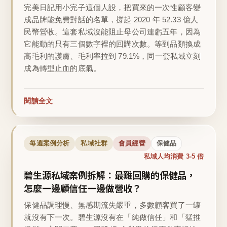
完美日記用小完子這個人設，把買來的一次性顧客變
成品牌能免費對話的名單，撐起 2020 年 52.33 億人
民幣營收。這套私域沒能阻止母公司連虧五年，因為
它能動的只有三個數字裡的回購次數。等到品類換成
高毛利的護膚、毛利率拉到 79.1%，同一套私域立刻
成為轉型止血的底氣。
閱讀全文
每週案例分析
私域社群
會員經營
保健品
私域人均消費 3-5 倍
碧生源私域案例拆解：最難回購的保健品，
怎麼一邊顧信任一邊做營收？
保健品調理慢、無感期流失嚴重，多數顧客買了一罐
就沒有下一次。碧生源沒有在「純做信任」和「猛推