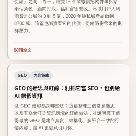
促銷」之間二選一，用雙 IP 企業微信把兩件事拆給
兩個角色，顧問打底、福利官衝營收。私域用戶人均
消費是公域的 3 到 5 倍，2020 年純私域產品做到
8700 萬。這篇也誠實看它的代價：促銷過密帶來的退
群壓力。
閱讀全文
GEO
內容策略
GEO 的迷思與紅線：別把它當 SEO，也別給
AI 餵假資訊
做 GEO 最容易踩哪些坑？這篇整理三個常見迷思，
以及五條會汙染資訊環境的紅線做法，並說明真正值
得做的 GEO 是建立真實、結構化、多平台一致的可
信內容，讓 AI 更願意引用你。