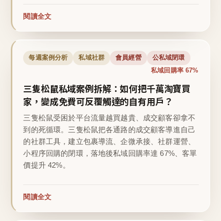
閱讀全文
每週案例分析
私域社群
會員經營
公私域閉環
私域回購率 67%
三隻松鼠私域案例拆解：如何把千萬淘寶買
家，變成免費可反覆觸達的自有用戶？
三隻松鼠受困於平台流量越買越貴、成交顧客卻拿不
到的死循環。三隻松鼠把各通路的成交顧客導進自己
的社群工具，建立包裹導流、企微承接、社群運營、
小程序回購的閉環，落地後私域回購率達 67%、客單
價提升 42%。
閱讀全文