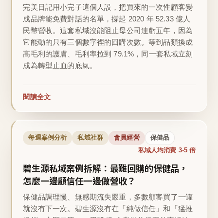
完美日記用小完子這個人設，把買來的一次性顧客變
成品牌能免費對話的名單，撐起 2020 年 52.33 億人
民幣營收。這套私域沒能阻止母公司連虧五年，因為
它能動的只有三個數字裡的回購次數。等到品類換成
高毛利的護膚、毛利率拉到 79.1%，同一套私域立刻
成為轉型止血的底氣。
閱讀全文
每週案例分析
私域社群
會員經營
保健品
私域人均消費 3-5 倍
碧生源私域案例拆解：最難回購的保健品，
怎麼一邊顧信任一邊做營收？
保健品調理慢、無感期流失嚴重，多數顧客買了一罐
就沒有下一次。碧生源沒有在「純做信任」和「猛推