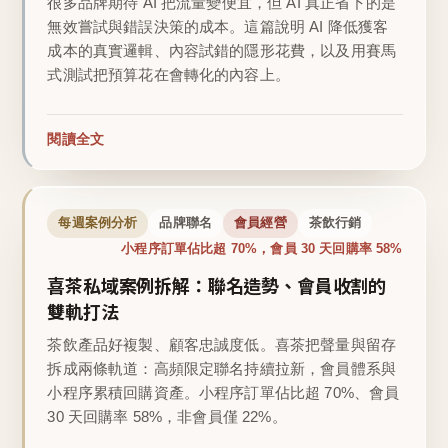
很多品牌期待 AI 把流量變便宜，但 AI 真正省下的是
無效嘗試與錯誤決策的成本。這篇說明 AI 降低獲客
成本的真實邏輯、內容試錯的隱形花費，以及用賽馬
式測試把預算花在會轉化的內容上。
閱讀全文
每週案例分析
品牌聯名
會員經營
茶飲行銷
小程序訂單佔比超 70%，會員 30 天回購率 58%
喜茶私域案例拆解：聯名造勢、會員收割的
雙軌打法
茶飲產品好複製、顧客忠誠度低。喜茶把聲量與留存
拆成兩條軌道：高頻限定聯名持續拉新，會員體系與
小程序累積回購資產。小程序訂單佔比超 70%、會員
30 天回購率 58%，非會員僅 22%。