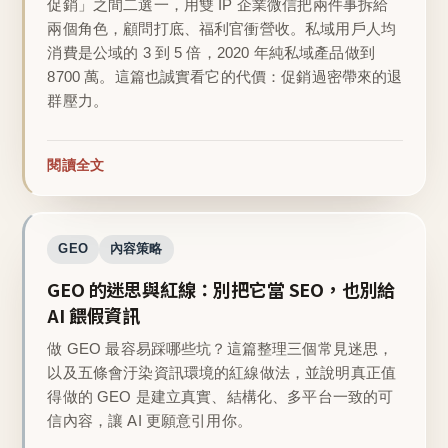
促銷」之間二選一，用雙 IP 企業微信把兩件事拆給
兩個角色，顧問打底、福利官衝營收。私域用戶人均
消費是公域的 3 到 5 倍，2020 年純私域產品做到
8700 萬。這篇也誠實看它的代價：促銷過密帶來的退
群壓力。
閱讀全文
GEO
內容策略
GEO 的迷思與紅線：別把它當 SEO，也別給
AI 餵假資訊
做 GEO 最容易踩哪些坑？這篇整理三個常見迷思，
以及五條會汙染資訊環境的紅線做法，並說明真正值
得做的 GEO 是建立真實、結構化、多平台一致的可
信內容，讓 AI 更願意引用你。