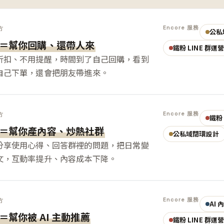
Encore 服務
方
公私
＝幫你回購、還帶人來
鐵粉 LINE 群運
折扣、不用提醒，時間到了自己回購，看到
自己下單，還會把朋友帶進來。
Encore 服務
方
鐵粉 
＝幫你產內容、炒熱社群
公私域閉環設計
分享使用心得、回答群裡的問題，把日常變
文，互動率提升、內容成本下降。
Encore 服務
方
AI
＝幫你被 AI 主動推薦
鐵粉 LINE 群運