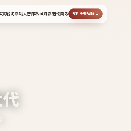
事
實戰洞察
職人智庫
私域洞察週報
團隊
預約免費診斷 →
世代
。