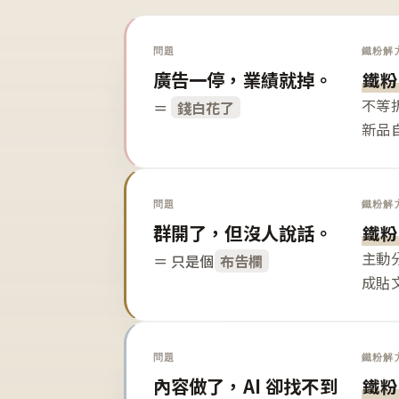
問題
鐵粉解
廣告一停，業績就掉。
鐵粉
不等
＝
錢白花了
新品
問題
鐵粉解
群開了，但沒人說話。
鐵粉
主動
＝ 只是個
布告欄
成貼
問題
鐵粉解
內容做了，AI 卻找不到
鐵粉