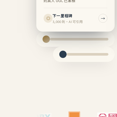
則真人 UGC 已累積
下一里程碑
→
◎
3,000 則・AI 可引用