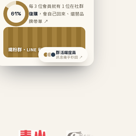
每 3 位會員就有 1 位在社群
61%
復購
，會自己回來、還替品
牌帶單 ↗
鐵粉群・LINE 私域運營中
群活躍度高
訊息幾乎秒回 ↗