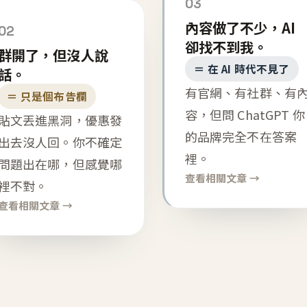
03
內容做了不少，AI
02
卻找不到我。
群開了，但沒人說
＝ 在 AI 時代不見了
話。
有官網、有社群、有
＝ 只是個布告欄
容，但問 ChatGPT 你
貼文丟進黑洞，優惠發
的品牌完全不在答案
出去沒人回。你不確定
裡。
問題出在哪，但感覺哪
查看相關文章 →
裡不對。
查看相關文章 →