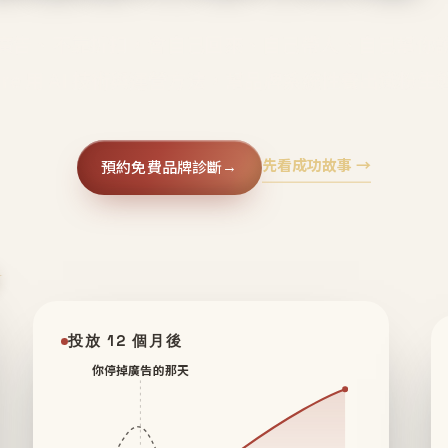
廣告、不靠折扣，會自己回來、自己帶人、自己幫你
core 用 AI 技術與運營方法，幫品牌系統性養出鐵粉生
先看成功故事 →
預約免費品牌診斷
→
✦
投放 12 個月後
你停掉廣告的那天