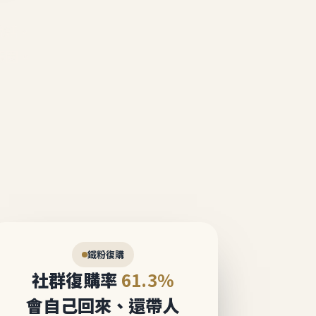
說話。
態圈。
鐵粉復購
社群復購率
61.3%
會自己回來、還帶人