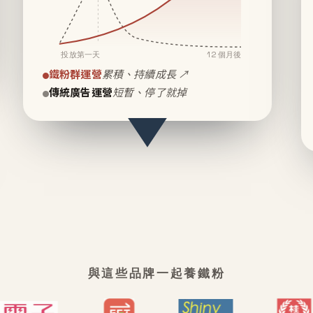
投放第一天
12 個月後
鐵粉群運營
累積、持續成長 ↗
傳統廣告運營
短暫、停了就掉
與這些品牌一起養鐵粉