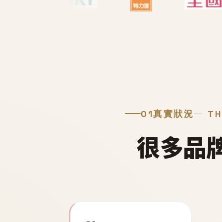
01
真實狀況
TH
很多品