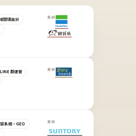
案例
域閉環設計
營
案例
LINE 群運營
案例
 內容系統・GEO
營