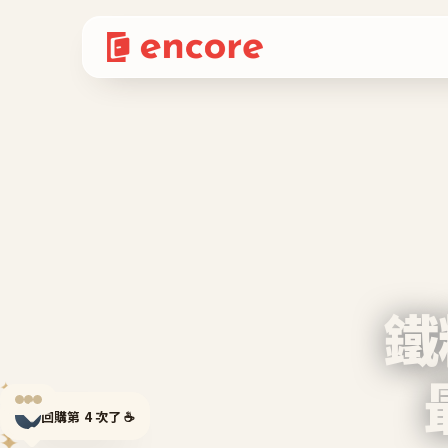
鐵
✦
✦
回購第 4 次了 ☕
✦
✦
✦
✦