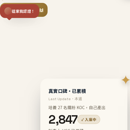
揪同事一起團購 🙌
這家我認證！
不等
En
真實口碑・已累積
Last Update・本週
培養 27 名鐵粉 KOC，自己產出
2,847
✓ 入庫中