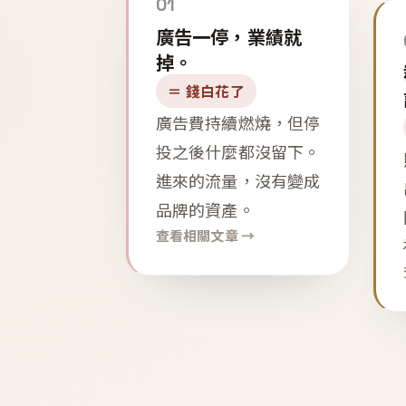
01
廣告一停，業績就
掉。
＝ 錢白花了
廣告費持續燃燒，但停
投之後什麼都沒留下。
進來的流量，沒有變成
品牌的資產。
查看相關文章 →