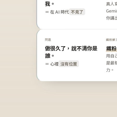
我。
真人寫
Gem
＝ 在 AI 時代
不見了
你講
問題
鐵粉解
做很久了，說不清你是
鐵粉
誰。
用自
是最
＝ 心裡
沒有位置
力。