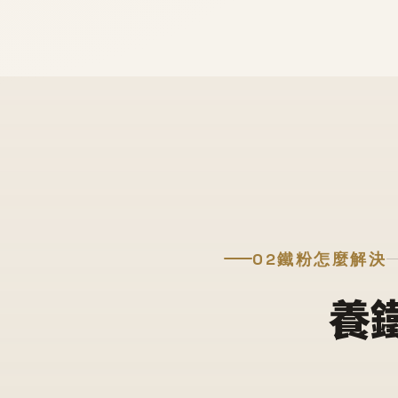
02
鐵粉怎麼解決
養