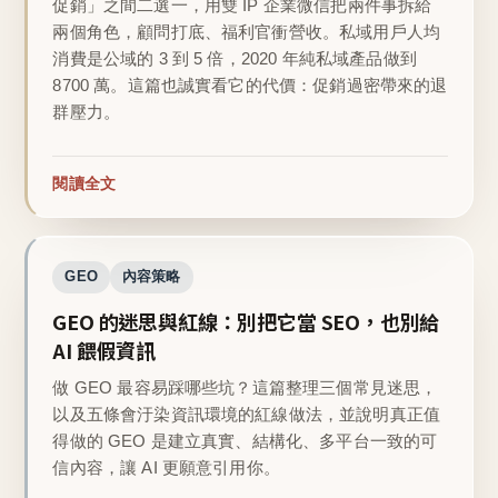
促銷」之間二選一，用雙 IP 企業微信把兩件事拆給
兩個角色，顧問打底、福利官衝營收。私域用戶人均
消費是公域的 3 到 5 倍，2020 年純私域產品做到
8700 萬。這篇也誠實看它的代價：促銷過密帶來的退
群壓力。
閱讀全文
GEO
內容策略
GEO 的迷思與紅線：別把它當 SEO，也別給
AI 餵假資訊
做 GEO 最容易踩哪些坑？這篇整理三個常見迷思，
以及五條會汙染資訊環境的紅線做法，並說明真正值
得做的 GEO 是建立真實、結構化、多平台一致的可
信內容，讓 AI 更願意引用你。