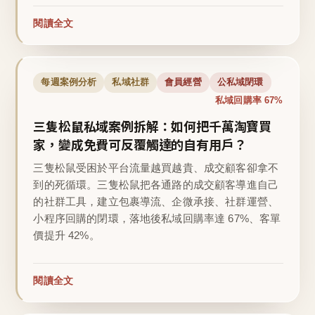
閱讀全文
每週案例分析
私域社群
會員經營
公私域閉環
私域回購率 67%
三隻松鼠私域案例拆解：如何把千萬淘寶買
家，變成免費可反覆觸達的自有用戶？
三隻松鼠受困於平台流量越買越貴、成交顧客卻拿不
到的死循環。三隻松鼠把各通路的成交顧客導進自己
的社群工具，建立包裹導流、企微承接、社群運營、
小程序回購的閉環，落地後私域回購率達 67%、客單
價提升 42%。
閱讀全文