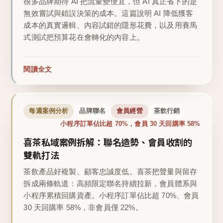
很多品牌期待 AI 把流量變便宜，但 AI 真正省下的是
無效嘗試與錯誤決策的成本。這篇說明 AI 降低獲客
成本的真實邏輯、內容試錯的隱形花費，以及用賽馬
式測試把預算花在會轉化的內容上。
閱讀全文
每週案例分析
品牌聯名
會員經營
茶飲行銷
小程序訂單佔比超 70%，會員 30 天回購率 58%
喜茶私域案例拆解：聯名造勢、會員收割的
雙軌打法
茶飲產品好複製、顧客忠誠度低。喜茶把聲量與留存
拆成兩條軌道：高頻限定聯名持續拉新，會員體系與
小程序累積回購資產。小程序訂單佔比超 70%、會員
30 天回購率 58%，非會員僅 22%。