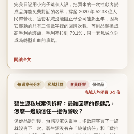
完美日記用小完子這個人設，把買來的一次性顧客變
成品牌能免費對話的名單，撐起 2020 年 52.33 億人
民幣營收。這套私域沒能阻止母公司連虧五年，因為
它能動的只有三個數字裡的回購次數。等到品類換成
高毛利的護膚、毛利率拉到 79.1%，同一套私域立刻
成為轉型止血的底氣。
閱讀全文
每週案例分析
私域社群
會員經營
保健品
私域人均消費 3-5 倍
碧生源私域案例拆解：最難回購的保健品，
怎麼一邊顧信任一邊做營收？
保健品調理慢、無感期流失嚴重，多數顧客買了一罐
就沒有下一次。碧生源沒有在「純做信任」和「猛推