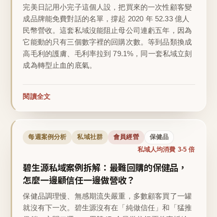
完美日記用小完子這個人設，把買來的一次性顧客變
成品牌能免費對話的名單，撐起 2020 年 52.33 億人
民幣營收。這套私域沒能阻止母公司連虧五年，因為
它能動的只有三個數字裡的回購次數。等到品類換成
高毛利的護膚、毛利率拉到 79.1%，同一套私域立刻
成為轉型止血的底氣。
閱讀全文
每週案例分析
私域社群
會員經營
保健品
私域人均消費 3-5 倍
碧生源私域案例拆解：最難回購的保健品，
怎麼一邊顧信任一邊做營收？
保健品調理慢、無感期流失嚴重，多數顧客買了一罐
就沒有下一次。碧生源沒有在「純做信任」和「猛推