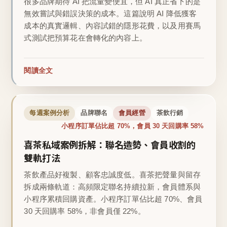
很多品牌期待 AI 把流量變便宜，但 AI 真正省下的是
無效嘗試與錯誤決策的成本。這篇說明 AI 降低獲客
成本的真實邏輯、內容試錯的隱形花費，以及用賽馬
式測試把預算花在會轉化的內容上。
閱讀全文
每週案例分析
品牌聯名
會員經營
茶飲行銷
小程序訂單佔比超 70%，會員 30 天回購率 58%
喜茶私域案例拆解：聯名造勢、會員收割的
雙軌打法
茶飲產品好複製、顧客忠誠度低。喜茶把聲量與留存
拆成兩條軌道：高頻限定聯名持續拉新，會員體系與
小程序累積回購資產。小程序訂單佔比超 70%、會員
30 天回購率 58%，非會員僅 22%。