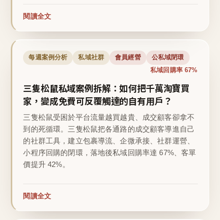
閱讀全文
每週案例分析
私域社群
會員經營
公私域閉環
私域回購率 67%
三隻松鼠私域案例拆解：如何把千萬淘寶買
家，變成免費可反覆觸達的自有用戶？
三隻松鼠受困於平台流量越買越貴、成交顧客卻拿不
到的死循環。三隻松鼠把各通路的成交顧客導進自己
的社群工具，建立包裹導流、企微承接、社群運營、
小程序回購的閉環，落地後私域回購率達 67%、客單
價提升 42%。
閱讀全文