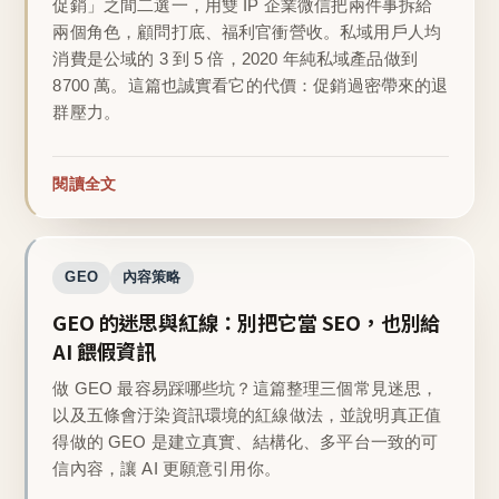
促銷」之間二選一，用雙 IP 企業微信把兩件事拆給
兩個角色，顧問打底、福利官衝營收。私域用戶人均
消費是公域的 3 到 5 倍，2020 年純私域產品做到
8700 萬。這篇也誠實看它的代價：促銷過密帶來的退
群壓力。
閱讀全文
GEO
內容策略
GEO 的迷思與紅線：別把它當 SEO，也別給
AI 餵假資訊
做 GEO 最容易踩哪些坑？這篇整理三個常見迷思，
以及五條會汙染資訊環境的紅線做法，並說明真正值
得做的 GEO 是建立真實、結構化、多平台一致的可
信內容，讓 AI 更願意引用你。