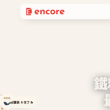
鐵
✦
✦
回購第 4 次了 ☕
✦
✦
✦
✦