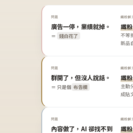
問題
鐵粉解
廣告一停，業績就掉。
鐵粉
不等
＝
錢白花了
新品
問題
鐵粉解
群開了，但沒人說話。
鐵粉
主動
＝ 只是個
布告欄
成貼
問題
鐵粉解
內容做了，AI 卻找不到
鐵粉