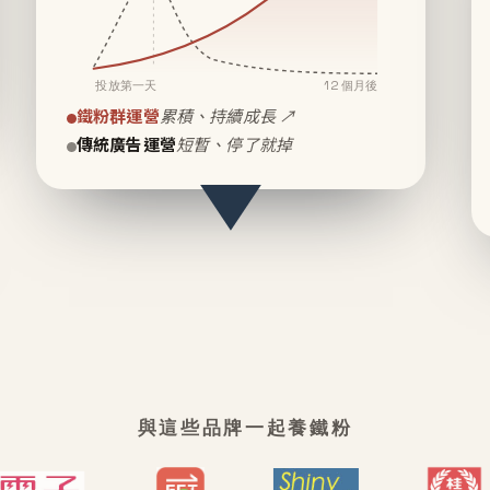
投放第一天
12 個月後
鐵粉群運營
累積、持續成長 ↗
傳統廣告運營
短暫、停了就掉
與這些品牌一起養鐵粉