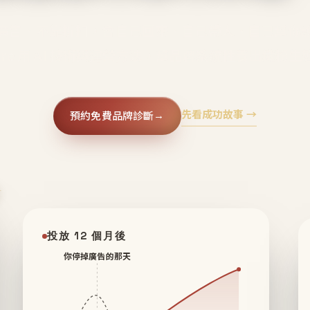
廣告、不靠折扣，會自己回來、自己帶人、自己幫你
core 用 AI 技術與運營方法，幫品牌系統性養出鐵粉生
先看成功故事 →
預約免費品牌診斷
→
✦
投放 12 個月後
你停掉廣告的那天