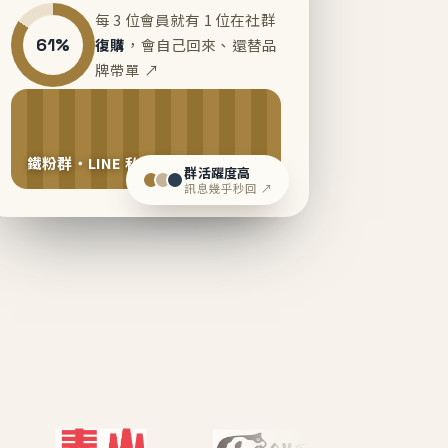
每 3 位會員就有 1 位在社群
61%
復購
，會自己回來、還替品
牌帶單 ↗
鐵粉群・LINE 私域運營中
群活躍度高
訊息幾乎秒回 ↗