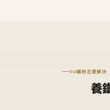
02
鐵粉怎麼解決
養