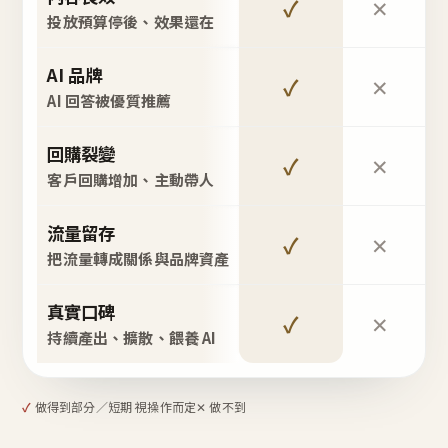
✓
✕
投放預算停後、效果還在
AI 品牌
✓
✕
AI 回答被優質推薦
回購裂變
✓
✕
客戶回購增加、主動帶人
流量留存
✓
✕
把流量轉成關係與品牌資產
真實口碑
✓
✕
持續產出、擴散、餵養 AI
✓
做得到
部分／短期 視操作而定
✕ 做不到