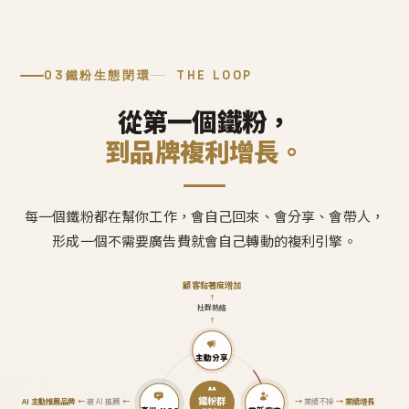
03
鐵粉生態閉環
THE LOOP
從第一個鐵粉，
到品牌複利增長。
每一個鐵粉都在幫你工作，會自己回來、會分享、會帶人，
形成一個不需要廣告費就會自己轉動的複利引擎。
顧客黏著度增加
↑
社群熱絡
↑
主動分享
鐵粉群
AI 主動推薦品牌
←
被 AI 推薦
←
→
業績不掉
→
業績增長