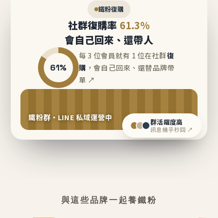
鐵粉復購
社群復購率
61.3%
會自己回來、還帶人
每 3 位會員就有 1 位在社群
復
61%
購
，會自己回來、還替品牌帶
單 ↗
鐵粉群・LINE 私域運營中
群活躍度高
訊息幾乎秒回 ↗
與這些品牌一起養鐵粉