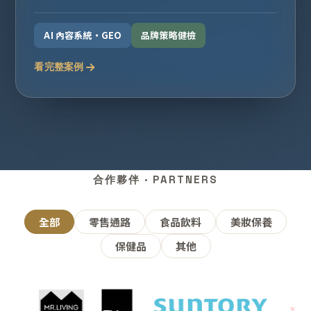
AI 內容系統・GEO
品牌策略健檢
看完整案例
合作夥伴 · PARTNERS
全部
零售通路
食品飲料
美妝保養
保健品
其他