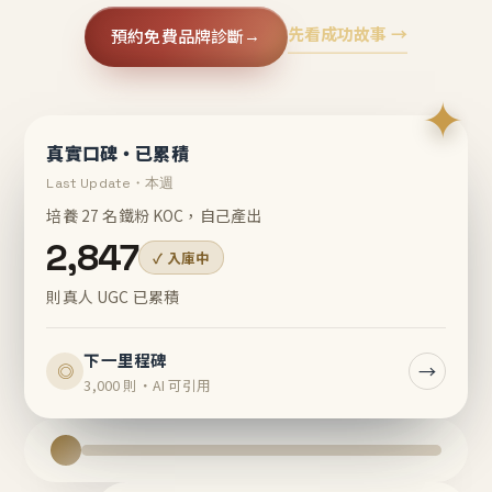
先看成功故事 →
預約免費品牌診斷
→
✦
真實口碑・已累積
Last Update・本週
培養 27 名鐵粉 KOC，自己產出
2,847
✓ 入庫中
則真人 UGC 已累積
下一里程碑
→
◎
3,000 則・AI 可引用