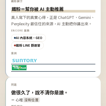
鐵粉解方
鐵粉＝幫你被 AI 主動推薦
真人寫下的真實心得，正是 ChatGPT、Gemini、
Perplexity 最信任的來源，AI 主動把你講出來。
ENCORE 服務
AI 內容系統・GEO
鐵粉 LINE 群運營
案例
問題
做很久了，說不清你是誰。
＝ 心裡
沒有位置