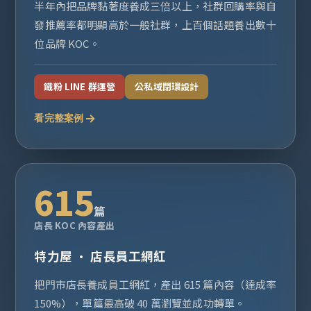
半年內把品牌黏著度養成三倍以上，社群回購率與自
發推薦率都明顯高於一般社群，上百個話題養出數十
位品牌 KOC。
鐵粉 LINE 群運營
公私域閉環設計
看完整案例
615
篇
店長 KOC 內容產出
特力屋 · 店長員工網紅
把門市店長養成員工網紅，產出 615 篇內容（達成率
150%），單篇最高破 40 萬瀏覽並成功轉單。