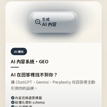
AI 回答
生成
AI 內容
推薦的台灣品牌？
AI 曝光
AI 內容系統・GEO
AI 在回答裡找不到你？
讓 ChatGPT、Gemini、Perplexity 在回答裡主動
引用你的品牌。
內容池與語意標籤
結構化資料 schema
AI 引用監測