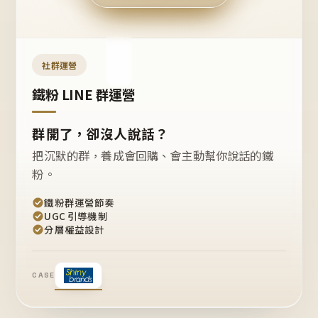
今天
開團
嗎？
推
薦
這
社群運營
款
+1
鐵粉 LINE 群運營
群開了，卻沒人說話？
把沉默的群，養成會回購、會主動幫你說話的鐵
粉。
鐵粉群運營節奏
UGC 引導機制
分層權益設計
CASE