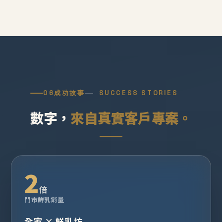
06
成功故事
SUCCESS STORIES
數字，
來自真實客戶專案。
2
倍
門市鮮乳銷量
全家 × 鮮乳坊