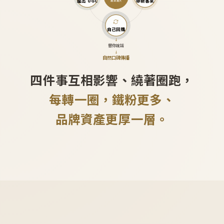
產出 UGC
帶新客來
越滾越大
自己回購
↓
替你說話
↓
自然口碑傳播
四件事互相影響、繞著圈跑，
每轉一圈，鐵粉更多、
品牌資產更厚一層。