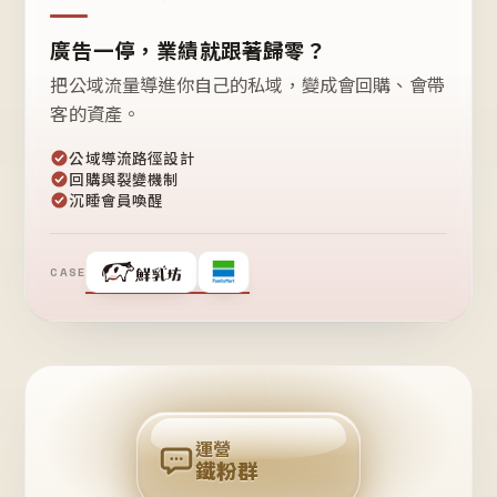
廣告一停，業績就跟著歸零？
把公域流量導進你自己的私域，變成會回購、會帶
客的資產。
公域導流路徑設計
回購與裂變機制
沉睡會員喚醒
CASE
❤
鐵
粉
自
己
揪
團
回
購
運營
鐵粉群