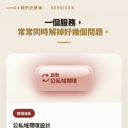
04
我們怎麼做
SERVICES
一個服務，
常常同時解掉好幾個問題。
回購複利
啟動
公私域閉環
私域鐵粉
公域流量
閉環增長
公私域閉環設計