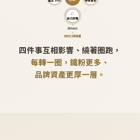
產出 UGC
帶新客來
越滾越大
自己回購
↓
替你說話
↓
自然口碑傳播
四件事互相影響、繞著圈跑，
每轉一圈，鐵粉更多、
品牌資產更厚一層。