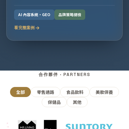
AI 內容系統・GEO
品牌策略健檢
看完整案例
合作夥伴 · PARTNERS
全部
零售通路
食品飲料
美妝保養
保健品
其他