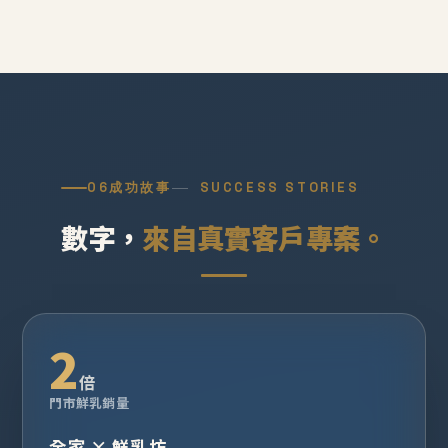
06
成功故事
SUCCESS STORIES
數字，
來自真實客戶專案。
2
倍
門市鮮乳銷量
全家 × 鮮乳坊