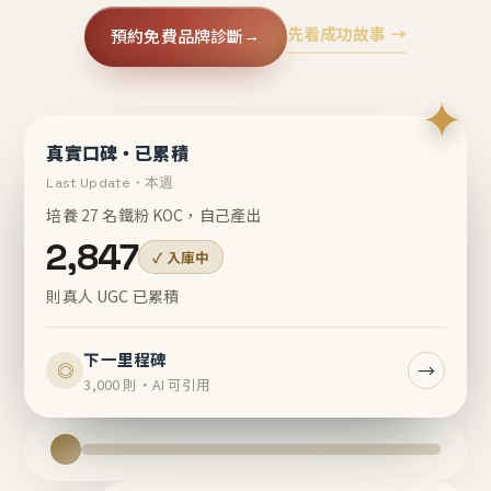
先看成功故事 →
預約免費品牌診斷
→
✦
真實口碑・已累積
Last Update・本週
培養 27 名鐵粉 KOC，自己產出
2,847
✓ 入庫中
則真人 UGC 已累積
下一里程碑
→
◎
3,000 則・AI 可引用