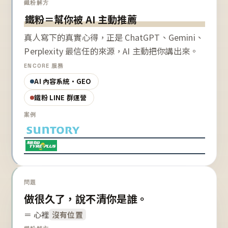
鐵粉解方
鐵粉＝幫你被 AI 主動推薦
真人寫下的真實心得，正是 ChatGPT、Gemini、
Perplexity 最信任的來源，AI 主動把你講出來。
ENCORE 服務
AI 內容系統・GEO
鐵粉 LINE 群運營
案例
問題
做很久了，說不清你是誰。
＝ 心裡
沒有位置