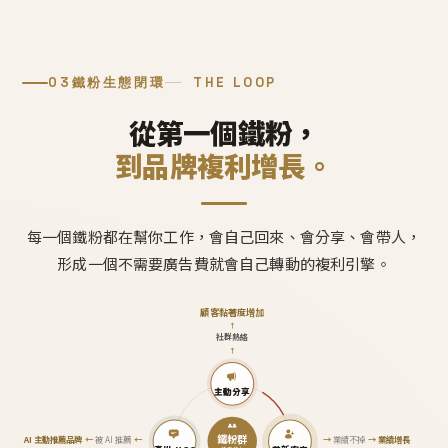
03
鐵粉生態閉環
THE LOOP
從第一個鐵粉，
到品牌複利增長。
每一個鐵粉都在幫你工作，會自己回來、會分享、會帶人，
形成一個不需要廣告費就會自己轉動的複利引擎。
顧客黏著度增加
↑
社群熱絡
↑
主動分享
鐵粉群
AI 主動推薦品牌
←
被 AI 推薦
←
→
業績不掉
→
業績增長