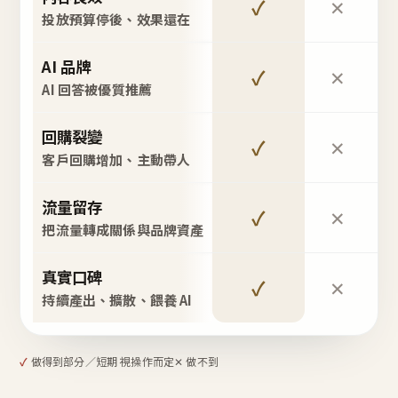
✓
✕
投放預算停後、效果還在
AI 品牌
✓
✕
AI 回答被優質推薦
回購裂變
✓
✕
客戶回購增加、主動帶人
流量留存
✓
✕
把流量轉成關係與品牌資產
真實口碑
✓
✕
持續產出、擴散、餵養 AI
✓
做得到
部分／短期 視操作而定
✕ 做不到