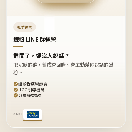
今天
開團
嗎？
推
薦
這
社群運營
款
+1
鐵粉 LINE 群運營
群開了，卻沒人說話？
把沉默的群，養成會回購、會主動幫你說話的鐵
粉。
鐵粉群運營節奏
UGC 引導機制
分層權益設計
CASE