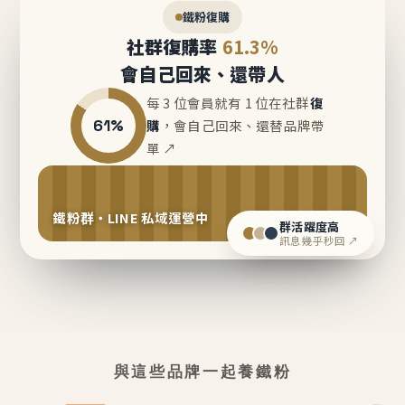
鐵粉復購
社群復購率
61.3%
會自己回來、還帶人
每 3 位會員就有 1 位在社群
復
61%
購
，會自己回來、還替品牌帶
單 ↗
鐵粉群・LINE 私域運營中
群活躍度高
訊息幾乎秒回 ↗
與這些品牌一起養鐵粉