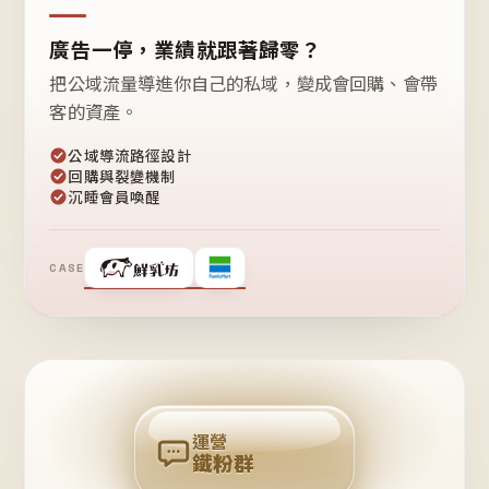
廣告一停，業績就跟著歸零？
把公域流量導進你自己的私域，變成會回購、會帶
客的資產。
公域導流路徑設計
回購與裂變機制
沉睡會員喚醒
CASE
❤
鐵
粉
自
己
揪
團
回
購
運營
鐵粉群