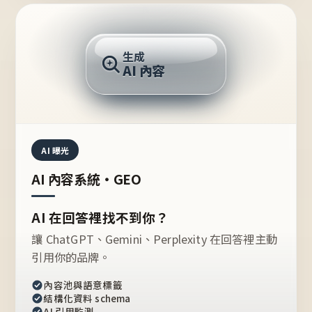
AI 回答
生成
AI 內容
推薦的台灣品牌？
AI 曝光
AI 內容系統・GEO
AI 在回答裡找不到你？
讓 ChatGPT、Gemini、Perplexity 在回答裡主動
引用你的品牌。
內容池與語意標籤
結構化資料 schema
AI 引用監測