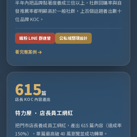
半年內把品牌黏著度養成三倍以上，社群回購率與自
發推薦率都明顯高於一般社群，上百個話題養出數十
位品牌 KOC。
鐵粉 LINE 群運營
公私域閉環設計
看完整案例
615
篇
店長 KOC 內容產出
特力屋 · 店長員工網紅
把門市店長養成員工網紅，產出 615 篇內容（達成率
150%），單篇最高破 40 萬瀏覽並成功轉單。