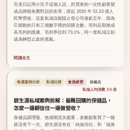
完美日記用小完子這個人設，把買來的一次性顧客變
成品牌能免費對話的名單，撐起 2020 年 52.33 億人
民幣營收。這套私域沒能阻止母公司連虧五年，因為
它能動的只有三個數字裡的回購次數。等到品類換成
高毛利的護膚、毛利率拉到 79.1%，同一套私域立刻
成為轉型止血的底氣。
閱讀全文
每週案例分析
私域社群
會員經營
保健品
私域人均消費 3-5 倍
碧生源私域案例拆解：最難回購的保健品，
怎麼一邊顧信任一邊做營收？
保健品調理慢、無感期流失嚴重，多數顧客買了一罐
就沒有下一次。碧生源沒有在「純做信任」和「猛推