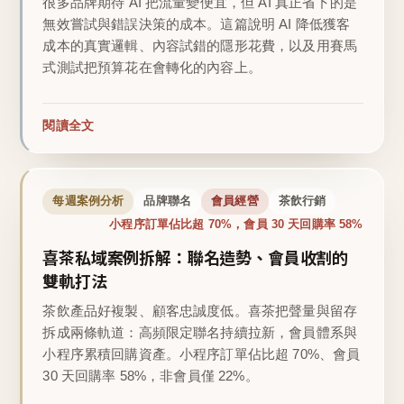
很多品牌期待 AI 把流量變便宜，但 AI 真正省下的是
無效嘗試與錯誤決策的成本。這篇說明 AI 降低獲客
成本的真實邏輯、內容試錯的隱形花費，以及用賽馬
式測試把預算花在會轉化的內容上。
閱讀全文
每週案例分析
品牌聯名
會員經營
茶飲行銷
小程序訂單佔比超 70%，會員 30 天回購率 58%
喜茶私域案例拆解：聯名造勢、會員收割的
雙軌打法
茶飲產品好複製、顧客忠誠度低。喜茶把聲量與留存
拆成兩條軌道：高頻限定聯名持續拉新，會員體系與
小程序累積回購資產。小程序訂單佔比超 70%、會員
30 天回購率 58%，非會員僅 22%。