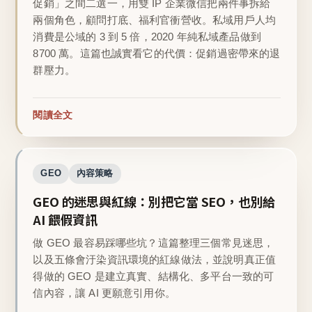
促銷」之間二選一，用雙 IP 企業微信把兩件事拆給
兩個角色，顧問打底、福利官衝營收。私域用戶人均
消費是公域的 3 到 5 倍，2020 年純私域產品做到
8700 萬。這篇也誠實看它的代價：促銷過密帶來的退
群壓力。
閱讀全文
GEO
內容策略
GEO 的迷思與紅線：別把它當 SEO，也別給
AI 餵假資訊
做 GEO 最容易踩哪些坑？這篇整理三個常見迷思，
以及五條會汙染資訊環境的紅線做法，並說明真正值
得做的 GEO 是建立真實、結構化、多平台一致的可
信內容，讓 AI 更願意引用你。