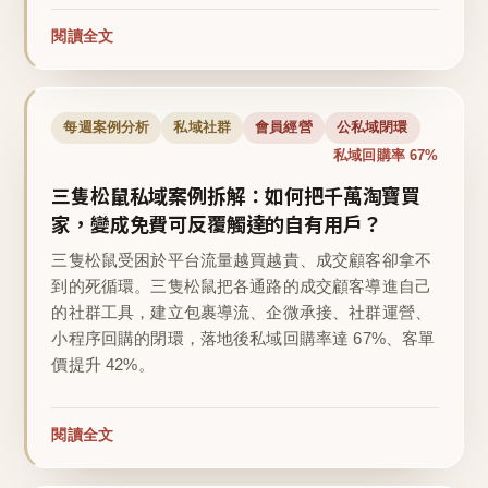
閱讀全文
每週案例分析
私域社群
會員經營
公私域閉環
私域回購率 67%
三隻松鼠私域案例拆解：如何把千萬淘寶買
家，變成免費可反覆觸達的自有用戶？
三隻松鼠受困於平台流量越買越貴、成交顧客卻拿不
到的死循環。三隻松鼠把各通路的成交顧客導進自己
的社群工具，建立包裹導流、企微承接、社群運營、
小程序回購的閉環，落地後私域回購率達 67%、客單
價提升 42%。
閱讀全文