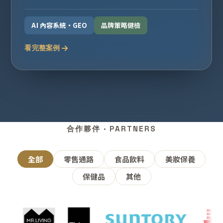
AI 內容系統・GEO
品牌策略健檢
看完整案例
合作夥伴 · PARTNERS
全部
零售通路
食品飲料
美妝保養
保健品
其他