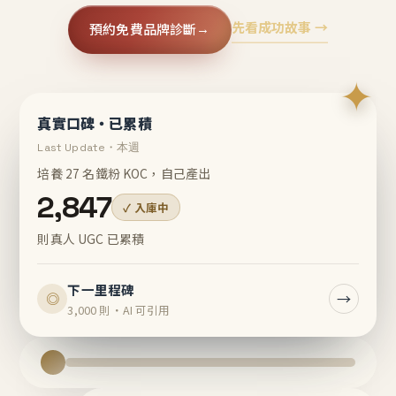
先看成功故事 →
預約免費品牌診斷
→
✦
真實口碑・已累積
Last Update・本週
培養 27 名鐵粉 KOC，自己產出
2,847
✓ 入庫中
則真人 UGC 已累積
下一里程碑
→
◎
3,000 則・AI 可引用