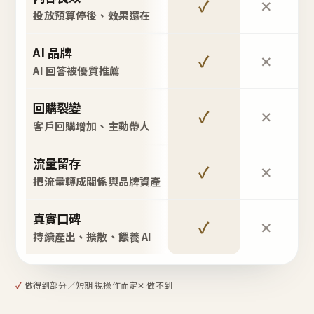
✓
✕
投放預算停後、效果還在
AI 品牌
✓
✕
AI 回答被優質推薦
回購裂變
✓
✕
客戶回購增加、主動帶人
流量留存
✓
✕
把流量轉成關係與品牌資產
真實口碑
✓
✕
持續產出、擴散、餵養 AI
✓
做得到
部分／短期 視操作而定
✕ 做不到