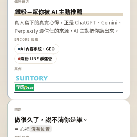
鐵粉解方
鐵粉＝幫你被 AI 主動推薦
真人寫下的真實心得，正是 ChatGPT、Gemini、
Perplexity 最信任的來源，AI 主動把你講出來。
ENCORE 服務
AI 內容系統・GEO
鐵粉 LINE 群運營
案例
問題
做很久了，說不清你是誰。
＝ 心裡
沒有位置