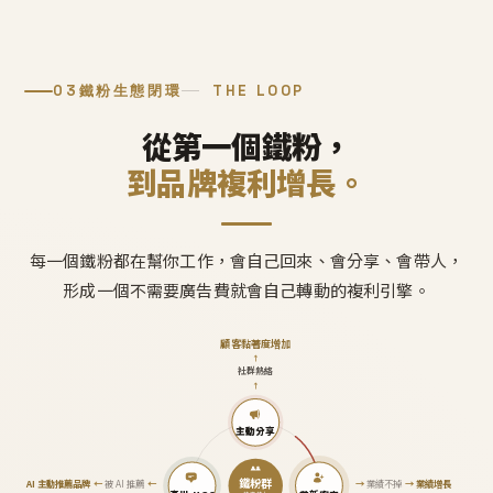
03
鐵粉生態閉環
THE LOOP
從第一個鐵粉，
到品牌複利增長。
每一個鐵粉都在幫你工作，會自己回來、會分享、會帶人，
形成一個不需要廣告費就會自己轉動的複利引擎。
顧客黏著度增加
↑
社群熱絡
↑
主動分享
鐵粉群
AI 主動推薦品牌
←
被 AI 推薦
←
→
業績不掉
→
業績增長