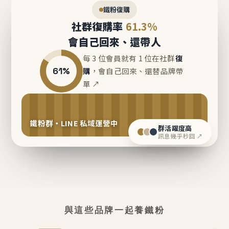
鐵粉復購
社群復購率
61.3%
會自己回來、還帶人
每 3 位會員就有 1 位在社群
復
61%
購
，會自己回來、還替品牌帶
單 ↗
鐵粉群・LINE 私域運營中
群活躍度高
訊息幾乎秒回 ↗
與這些品牌一起養鐵粉