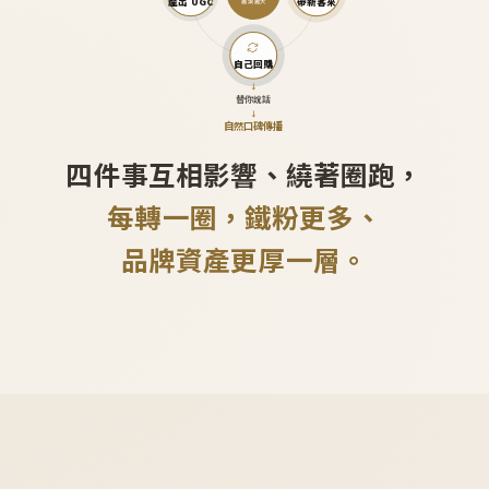
產出 UGC
帶新客來
越滾越大
自己回購
↓
替你說話
↓
自然口碑傳播
四件事互相影響、繞著圈跑，
每轉一圈，鐵粉更多、
品牌資產更厚一層。