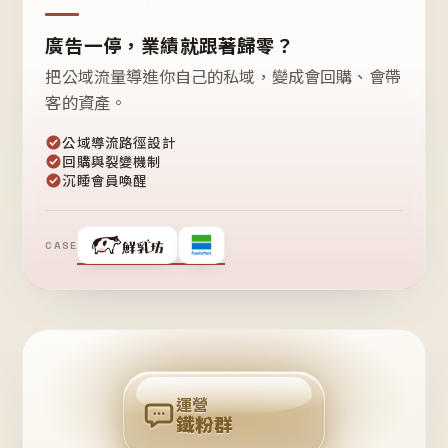
廣告一停，業績就跟著歸零？
把公域流量導進你自己的私域，變成會回購、會帶
客的資產。
公域導流路徑設計
回購與裂變機制
沉睡會員喚醒
CASE
❤
鐵
粉
自
己
揪
團
回
購
運營
鐵粉群