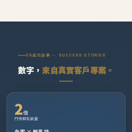
06
成功故事
SUCCESS STORIES
數字，
來自真實客戶專案。
2
倍
門市鮮乳銷量
全家 × 鮮乳坊