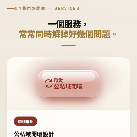
04
我們怎麼做
SERVICES
一個服務，
常常同時解掉好幾個問題。
回購複利
啟動
公私域閉環
私域鐵粉
公域流量
閉環增長
公私域閉環設計