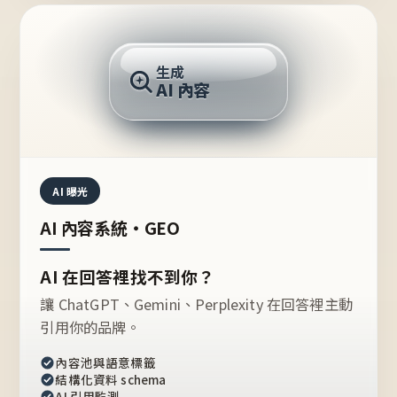
AI 回答
生成
AI 內容
推薦的台灣品牌？
AI 曝光
AI 內容系統・GEO
AI 在回答裡找不到你？
讓 ChatGPT、Gemini、Perplexity 在回答裡主動
引用你的品牌。
內容池與語意標籤
結構化資料 schema
AI 引用監測