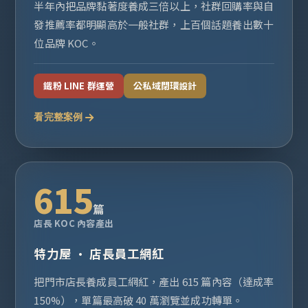
半年內把品牌黏著度養成三倍以上，社群回購率與自
發推薦率都明顯高於一般社群，上百個話題養出數十
位品牌 KOC。
鐵粉 LINE 群運營
公私域閉環設計
看完整案例
615
篇
店長 KOC 內容產出
特力屋 · 店長員工網紅
把門市店長養成員工網紅，產出 615 篇內容（達成率
150%），單篇最高破 40 萬瀏覽並成功轉單。