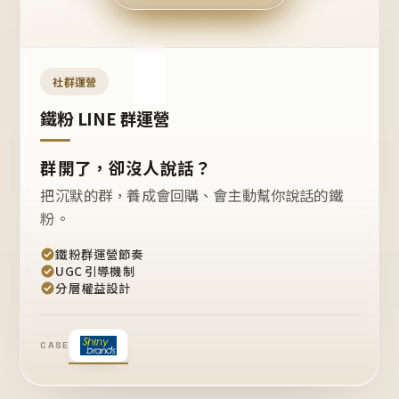
今天
開團
嗎？
推
薦
這
社群運營
款
+1
鐵粉 LINE 群運營
群開了，卻沒人說話？
把沉默的群，養成會回購、會主動幫你說話的鐵
粉。
鐵粉群運營節奏
UGC 引導機制
分層權益設計
CASE