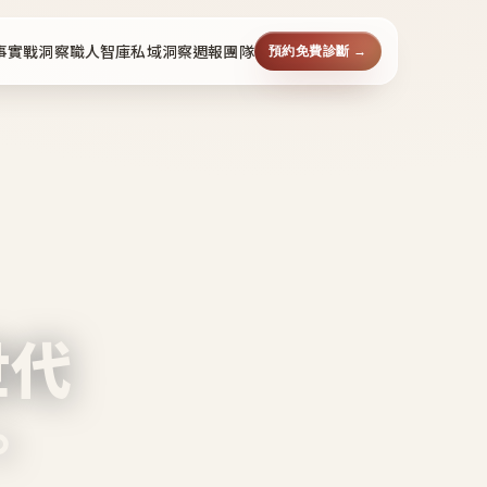
事
實戰洞察
職人智庫
私域洞察週報
團隊
預約免費診斷 →
世代
。