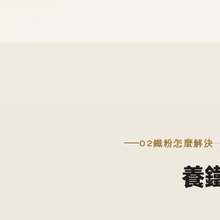
02
鐵粉怎麼解決
養