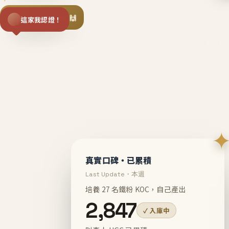
揪同事一起團購 🙌
這家我認證！
不等
En
真實口碑・已累積
Last Update・本週
培養 27 名鐵粉 KOC，自己產出
2,847
✓ 入庫中