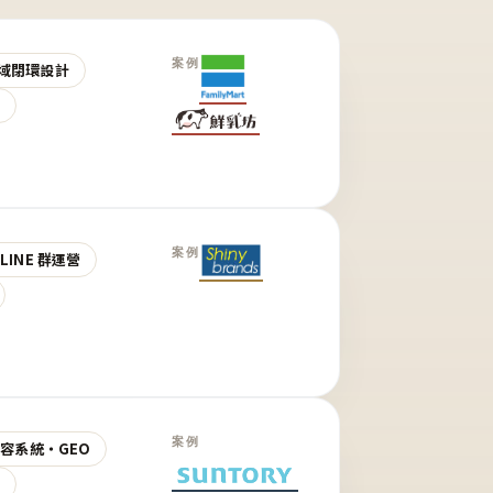
案例
域閉環設計
營
案例
LINE 群運營
案例
 內容系統・GEO
營