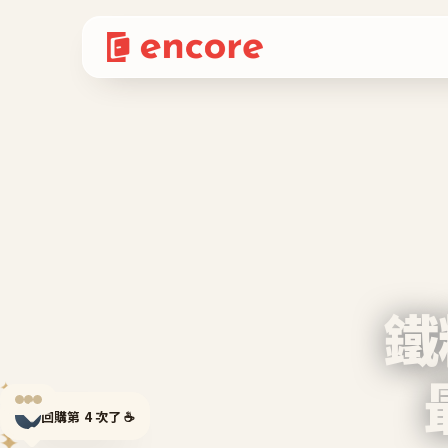
鐵
✦
回購第 4 次了 ☕
✦
✦