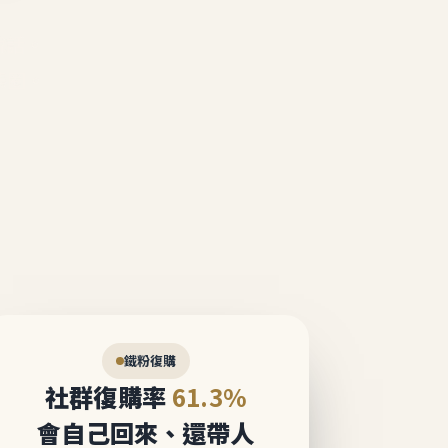
說話。
態圈。
鐵粉復購
社群復購率
61.3%
會自己回來、還帶人