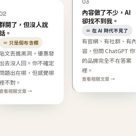
03
內容做了不少，AI
02
卻找不到我。
群開了，但沒人說
＝ 在 AI 時代不見了
話。
有官網、有社群、有
＝ 只是個布告欄
容，但問 ChatGPT 你
貼文丟進黑洞，優惠發
的品牌完全不在答案
出去沒人回。你不確定
裡。
問題出在哪，但感覺哪
查看相關文章 →
裡不對。
查看相關文章 →