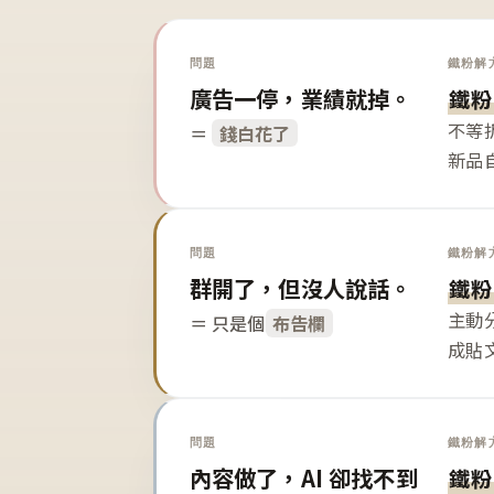
問題
鐵粉解
廣告一停，業績就掉。
鐵粉
不等
＝
錢白花了
新品
問題
鐵粉解
群開了，但沒人說話。
鐵粉
主動
＝ 只是個
布告欄
成貼
問題
鐵粉解
內容做了，AI 卻找不到
鐵粉