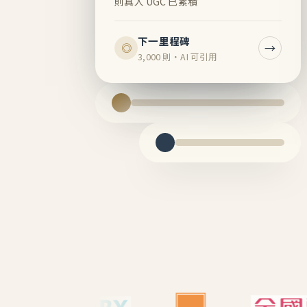
則真人 UGC 已累積
下一里程碑
→
◎
3,000 則・AI 可引用