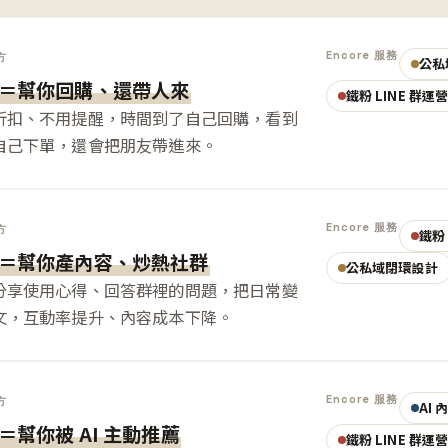
Encore 服務
方
公私
＝幫你回購、還帶人來
鐵粉 LINE 群運
折扣、不用提醒，時間到了自己回購，看到
自己下單，還會把朋友帶進來。
Encore 服務
方
鐵粉 
＝幫你產內容、炒熱社群
公私域閉環設計
分享使用心得、回答群裡的問題，把日常變
文，互動率提升、內容成本下降。
Encore 服務
方
AI
＝幫你被 AI 主動推薦
鐵粉 LINE 群運