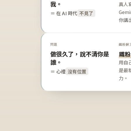
我。
真人寫
Gem
＝ 在 AI 時代
不見了
你講
問題
鐵粉解
做很久了，說不清你是
鐵粉
誰。
用自
是最
＝ 心裡
沒有位置
力。