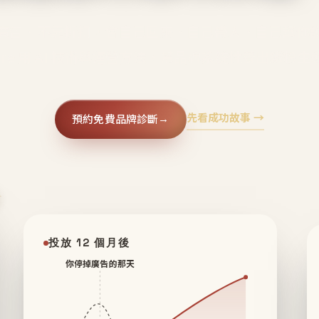
廣告、不靠折扣，會自己回來、自己帶人、自己幫你
core 用 AI 技術與運營方法，幫品牌系統性養出鐵粉生
先看成功故事 →
預約免費品牌診斷
→
✦
投放 12 個月後
你停掉廣告的那天