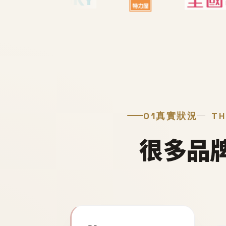
01
真實狀況
TH
很多品