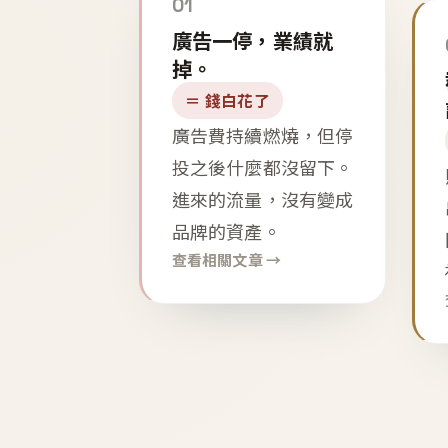
01
廣告一停，業績就
掉。
＝ 錢白花了
廣告費持續燃燒，但停
投之後什麼都沒留下。
進來的流量，沒有變成
品牌的資產。
查看相關文章 →