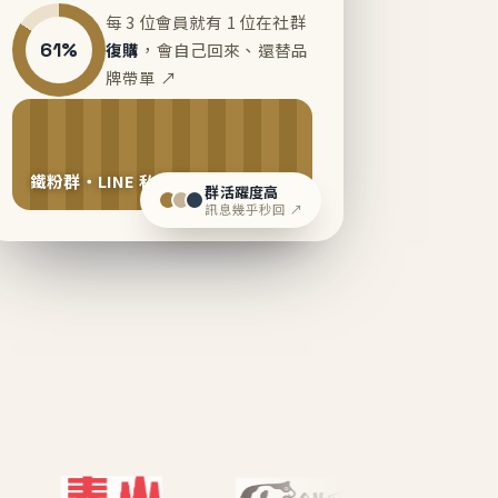
每 3 位會員就有 1 位在社群
61%
復購
，會自己回來、還替品
牌帶單 ↗
鐵粉群・LINE 私域運營中
群活躍度高
訊息幾乎秒回 ↗