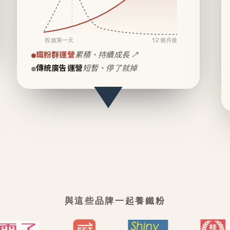
投放第一天
12 個月後
鐵粉群運營
累積、持續成長 ↗
傳統廣告運營
短暫、停了就掉
與這些品牌一起養鐵粉