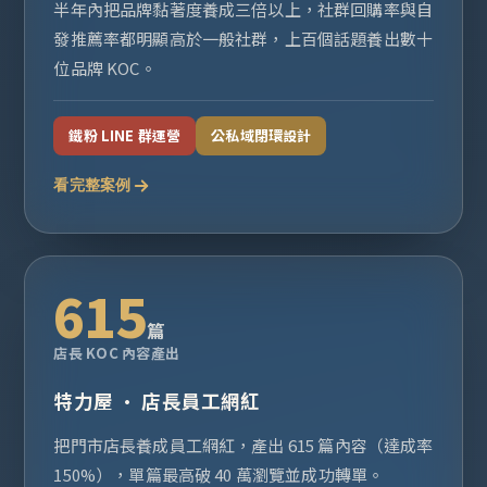
半年內把品牌黏著度養成三倍以上，社群回購率與自
發推薦率都明顯高於一般社群，上百個話題養出數十
位品牌 KOC。
鐵粉 LINE 群運營
公私域閉環設計
看完整案例
615
篇
店長 KOC 內容產出
特力屋 · 店長員工網紅
把門市店長養成員工網紅，產出 615 篇內容（達成率
150%），單篇最高破 40 萬瀏覽並成功轉單。