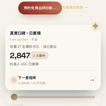
先看成功故事 →
預約免費品牌診斷
→
✦
真實口碑・已累積
Last Update・本週
培養 27 名鐵粉 KOC，自己產出
2,847
✓ 入庫中
則真人 UGC 已累積
下一里程碑
→
◎
3,000 則・AI 可引用