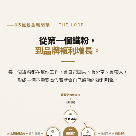
03
鐵粉生態閉環
THE LOOP
從第一個鐵粉，
到品牌複利增長。
每一個鐵粉都在幫你工作，會自己回來、會分享、會帶人，
形成一個不需要廣告費就會自己轉動的複利引擎。
顧客黏著度增加
↑
社群熱絡
↑
主動分享
鐵粉群
AI 主動推薦品牌
←
被 AI 推薦
←
→
業績不掉
→
業績增長