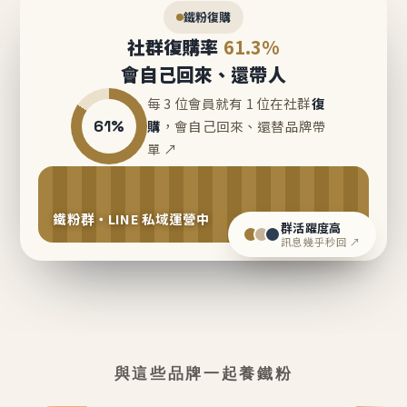
鐵粉復購
社群復購率
61.3%
會自己回來、還帶人
每 3 位會員就有 1 位在社群
復
61%
購
，會自己回來、還替品牌帶
單 ↗
鐵粉群・LINE 私域運營中
群活躍度高
訊息幾乎秒回 ↗
與這些品牌一起養鐵粉