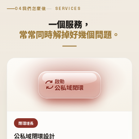
04
我們怎麼做
SERVICES
一個服務，
常常同時解掉好幾個問題。
回購複利
啟動
公私域閉環
私域鐵粉
公域流量
閉環增長
公私域閉環設計