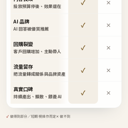
✓
✕
投放預算停後、效果還在
AI 品牌
✓
✕
AI 回答被優質推薦
回購裂變
✓
✕
客戶回購增加、主動帶人
流量留存
✓
✕
把流量轉成關係與品牌資產
真實口碑
✓
✕
持續產出、擴散、餵養 AI
✓
做得到
部分／短期 視操作而定
✕ 做不到