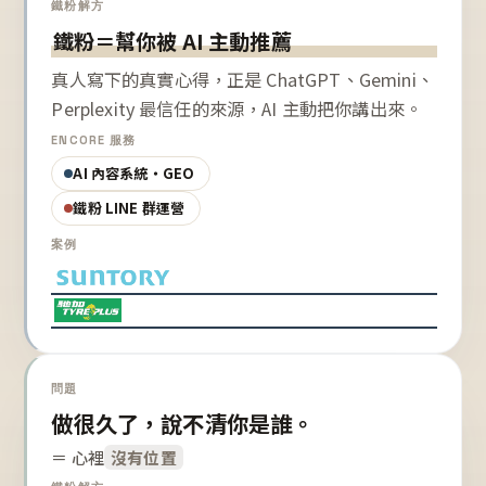
鐵粉解方
鐵粉＝幫你被 AI 主動推薦
真人寫下的真實心得，正是 ChatGPT、Gemini、
Perplexity 最信任的來源，AI 主動把你講出來。
ENCORE 服務
AI 內容系統・GEO
鐵粉 LINE 群運營
案例
問題
做很久了，說不清你是誰。
＝ 心裡
沒有位置