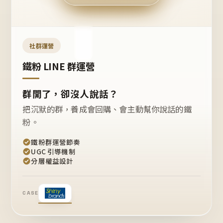
今天
開團
嗎？
推
薦
這
社群運營
款
+1
鐵粉 LINE 群運營
群開了，卻沒人說話？
把沉默的群，養成會回購、會主動幫你說話的鐵
粉。
鐵粉群運營節奏
UGC 引導機制
分層權益設計
CASE