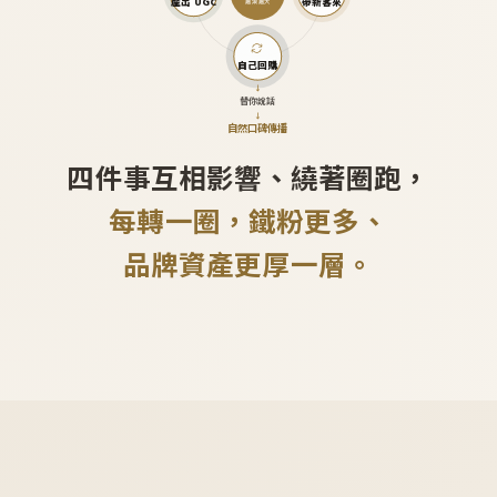
產出 UGC
帶新客來
越滾越大
自己回購
↓
替你說話
↓
自然口碑傳播
四件事互相影響、繞著圈跑，
每轉一圈，鐵粉更多、
品牌資產更厚一層。