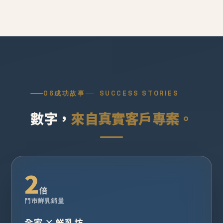
06
成功故事
SUCCESS STORIES
數字，
來自真實客戶專案。
2
倍
門市鮮乳銷量
全家 × 鮮乳坊