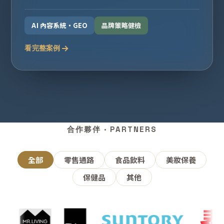
AI 內容系統・GEO
品牌策略健檢
看完整案例
合作夥伴 · PARTNERS
全部
零售通路
食品飲料
美妝保養
保健品
其他