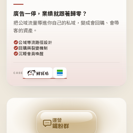
廣告一停，業績就跟著歸零？
把公域流量導進你自己的私域，變成會回購、會帶
客的資產。
公域導流路徑設計
回購與裂變機制
沉睡會員喚醒
CASE
❤
鐵
粉
自
己
揪
團
回
購
運營
鐵粉群