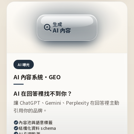
AI 回答
生成
AI 內容
推薦的台灣品牌？
AI 曝光
AI 內容系統・GEO
AI 在回答裡找不到你？
讓 ChatGPT、Gemini、Perplexity 在回答裡主動
引用你的品牌。
內容池與語意標籤
結構化資料 schema
AI 引用監測