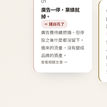
01
廣告一停，業績就
掉。
＝ 錢白花了
廣告費持續燃燒，但停
投之後什麼都沒留下。
進來的流量，沒有變成
品牌的資產。
查看相關文章 →