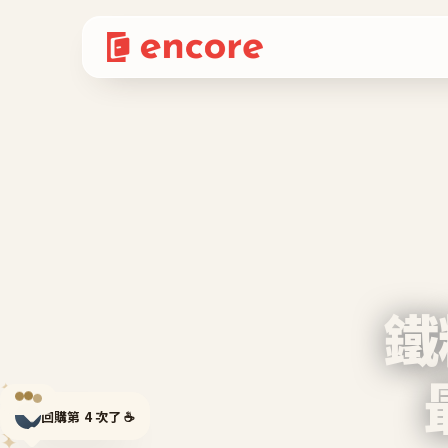
鐵
✦
✦
回購第 4 次了 ☕
✦
✦
✦
✦