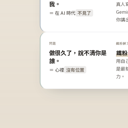
我。
真人寫
Gem
＝ 在 AI 時代
不見了
你講
問題
鐵粉解
做很久了，說不清你是
鐵粉
誰。
用自
是最
＝ 心裡
沒有位置
力。