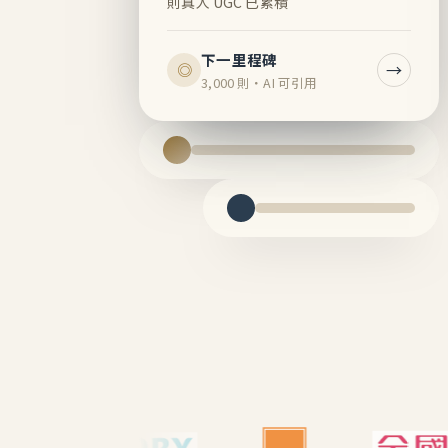
則真人 UGC 已累積
下一里程碑
→
◎
3,000 則・AI 可引用