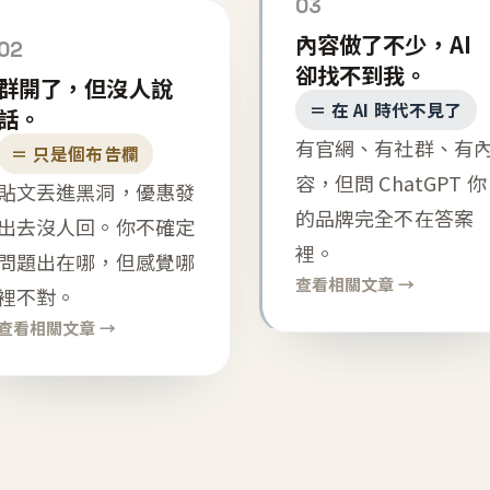
03
內容做了不少，AI
02
卻找不到我。
群開了，但沒人說
＝ 在 AI 時代不見了
話。
有官網、有社群、有
＝ 只是個布告欄
容，但問 ChatGPT 你
貼文丟進黑洞，優惠發
的品牌完全不在答案
出去沒人回。你不確定
裡。
問題出在哪，但感覺哪
查看相關文章 →
裡不對。
查看相關文章 →