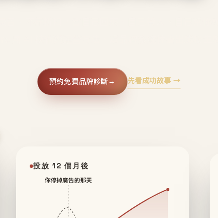
廣告、不靠折扣，會自己回來、自己帶人、自己幫你
core 用 AI 技術與運營方法，幫品牌系統性養出鐵粉生
先看成功故事 →
預約免費品牌診斷
→
✦
投放 12 個月後
你停掉廣告的那天