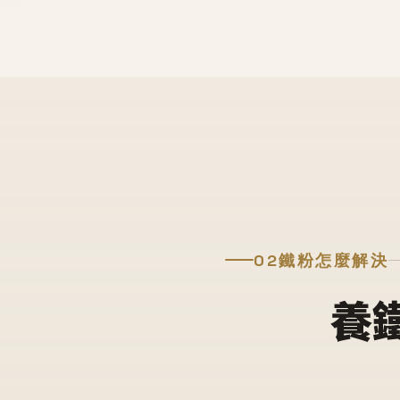
02
鐵粉怎麼解決
養