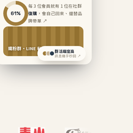
每 3 位會員就有 1 位在社群
61%
復購
，會自己回來、還替品
牌帶單 ↗
鐵粉群・LINE 私域運營中
群活躍度高
訊息幾乎秒回 ↗