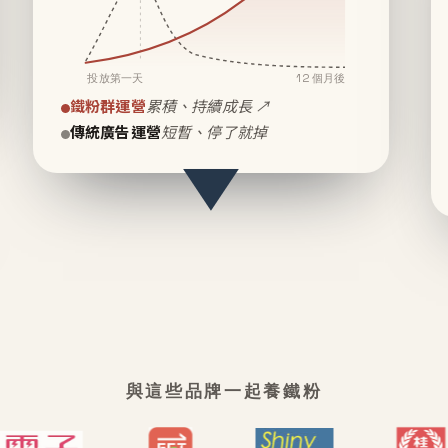
投放第一天
12 個月後
鐵粉群運營
累積、持續成長 ↗
傳統廣告運營
短暫、停了就掉
與這些品牌一起養鐵粉