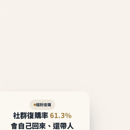
說話。
態圈。
鐵粉復購
社群復購率
61.3%
會自己回來、還帶人