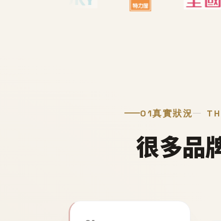
01
真實狀況
TH
很多品