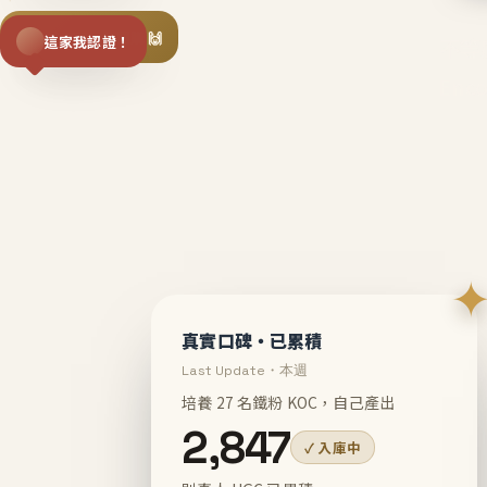
揪同事一起團購 🙌
這家我認證！
不等
En
真實口碑・已累積
Last Update・本週
培養 27 名鐵粉 KOC，自己產出
2,847
✓ 入庫中