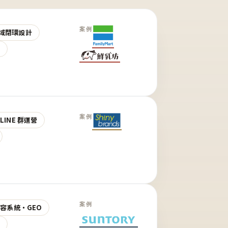
案例
域閉環設計
營
案例
LINE 群運營
案例
 內容系統・GEO
營