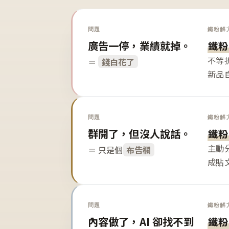
問題
鐵粉解
廣告一停，業績就掉。
鐵粉
不等
＝
錢白花了
新品
問題
鐵粉解
群開了，但沒人說話。
鐵粉
主動
＝ 只是個
布告欄
成貼
問題
鐵粉解
內容做了，AI 卻找不到
鐵粉