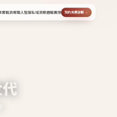
事
實戰洞察
職人智庫
私域洞察週報
團隊
預約免費診斷 →
世代
。