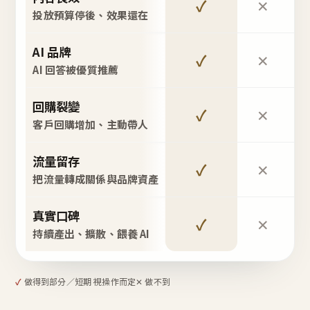
✓
✕
投放預算停後、效果還在
AI 品牌
✓
✕
AI 回答被優質推薦
回購裂變
✓
✕
客戶回購增加、主動帶人
流量留存
✓
✕
把流量轉成關係與品牌資產
真實口碑
✓
✕
持續產出、擴散、餵養 AI
✓
做得到
部分／短期 視操作而定
✕ 做不到