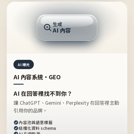
AI 回答
生成
AI 內容
推薦的台灣品牌？
AI 曝光
AI 內容系統・GEO
AI 在回答裡找不到你？
讓 ChatGPT、Gemini、Perplexity 在回答裡主動
引用你的品牌。
內容池與語意標籤
結構化資料 schema
AI 引用監測