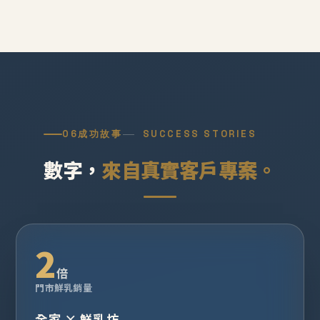
06
成功故事
SUCCESS STORIES
數字，
來自真實客戶專案。
2
倍
門市鮮乳銷量
全家 × 鮮乳坊