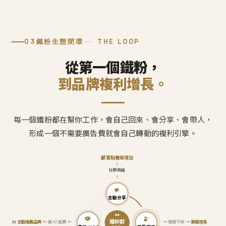
03
鐵粉生態閉環
THE LOOP
從第一個鐵粉，
到品牌複利增長。
每一個鐵粉都在幫你工作，會自己回來、會分享、會帶人，
形成一個不需要廣告費就會自己轉動的複利引擎。
顧客黏著度增加
↑
社群熱絡
↑
主動分享
鐵粉群
AI 主動推薦品牌
←
被 AI 推薦
←
→
業績不掉
→
業績增長