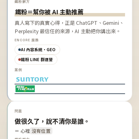
鐵粉解方
鐵粉＝幫你被 AI 主動推薦
真人寫下的真實心得，正是 ChatGPT、Gemini、
Perplexity 最信任的來源，AI 主動把你講出來。
ENCORE 服務
AI 內容系統・GEO
鐵粉 LINE 群運營
案例
問題
做很久了，說不清你是誰。
＝ 心裡
沒有位置