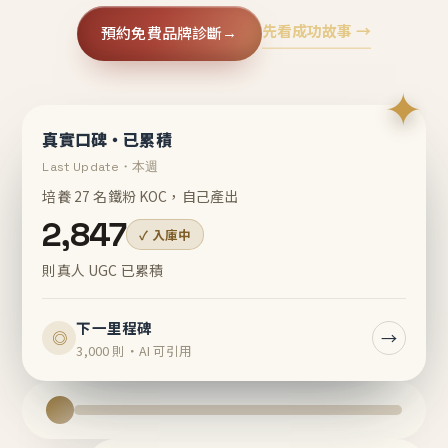
先看成功故事 →
預約免費品牌診斷
→
✦
真實口碑・已累積
Last Update・本週
培養 27 名鐵粉 KOC，自己產出
2,847
✓ 入庫中
則真人 UGC 已累積
下一里程碑
→
◎
3,000 則・AI 可引用