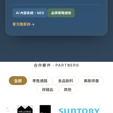
AI 內容系統・GEO
品牌策略健檢
看完整案例
合作夥伴 · PARTNERS
全部
零售通路
食品飲料
美妝保養
保健品
其他