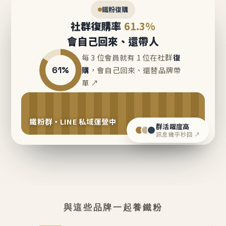
鐵粉復購
社群復購率
61.3%
會自己回來、還帶人
每 3 位會員就有 1 位在社群
復
61%
購
，會自己回來、還替品牌帶
單 ↗
鐵粉群・LINE 私域運營中
群活躍度高
訊息幾乎秒回 ↗
與這些品牌一起養鐵粉