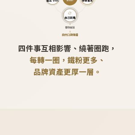
產出 UGC
帶新客來
越滾越大
自己回購
↓
替你說話
↓
自然口碑傳播
四件事互相影響、繞著圈跑，
每轉一圈，鐵粉更多、
品牌資產更厚一層。