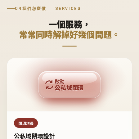
04
我們怎麼做
SERVICES
一個服務，
常常同時解掉好幾個問題。
回購複利
啟動
公私域閉環
私域鐵粉
公域流量
閉環增長
公私域閉環設計