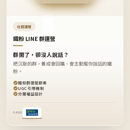
今天
開團
嗎？
推
薦
這
社群運營
款
+1
鐵粉 LINE 群運營
群開了，卻沒人說話？
把沉默的群，養成會回購、會主動幫你說話的鐵
粉。
鐵粉群運營節奏
UGC 引導機制
分層權益設計
CASE