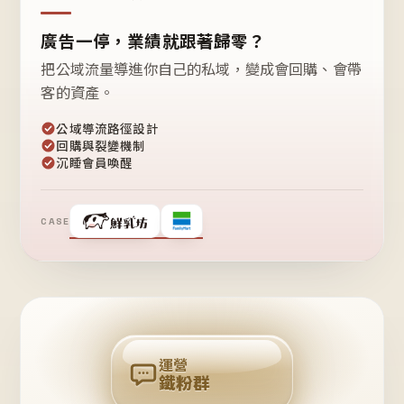
廣告一停，業績就跟著歸零？
把公域流量導進你自己的私域，變成會回購、會帶
客的資產。
公域導流路徑設計
回購與裂變機制
沉睡會員喚醒
CASE
❤
鐵
粉
自
己
揪
團
回
購
運營
鐵粉群