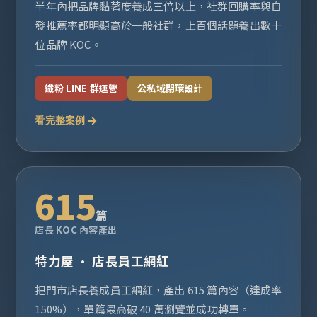
半年內把品牌黏著度養成三倍以上，社群回購率與自
發推薦率都明顯高於一般社群，上百個話題養出數十
位品牌 KOC。
鐵粉 LINE 群運營
公私域閉環設計
看完整案例
615
篇
店長 KOC 內容產出
特力屋 · 店長員工網紅
把門市店長養成員工網紅，產出 615 篇內容（達成率
150%），單篇最高破 40 萬瀏覽並成功轉單。