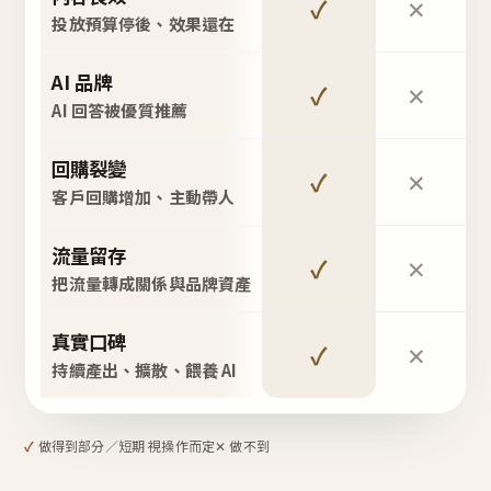
✓
✕
投放預算停後、效果還在
AI 品牌
✓
✕
AI 回答被優質推薦
回購裂變
✓
✕
客戶回購增加、主動帶人
流量留存
✓
✕
把流量轉成關係與品牌資產
真實口碑
✓
✕
持續產出、擴散、餵養 AI
✓
做得到
部分／短期 視操作而定
✕ 做不到