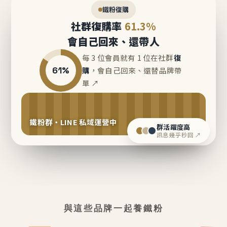
鐵粉復購
社群復購率
61.3%
會自己回來、還帶人
每 3 位會員就有 1 位在社群
復
61%
購
，會自己回來、還替品牌帶
單 ↗
鐵粉群・LINE 私域運營中
群活躍度高
訊息幾乎秒回 ↗
與這些品牌一起養鐵粉