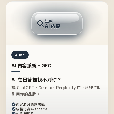
AI 回答
生成
AI 內容
推薦的台灣品牌？
AI 曝光
AI 內容系統・GEO
AI 在回答裡找不到你？
讓 ChatGPT、Gemini、Perplexity 在回答裡主動
引用你的品牌。
內容池與語意標籤
結構化資料 schema
AI 引用監測