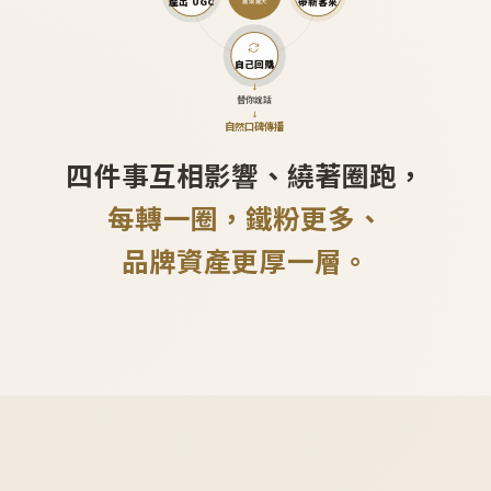
產出 UGC
帶新客來
越滾越大
自己回購
↓
替你說話
↓
自然口碑傳播
四件事互相影響、繞著圈跑，
每轉一圈，鐵粉更多、
品牌資產更厚一層。