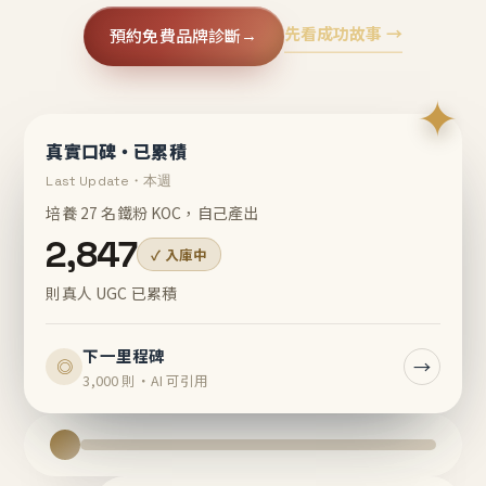
先看成功故事 →
預約免費品牌診斷
→
✦
真實口碑・已累積
Last Update・本週
培養 27 名鐵粉 KOC，自己產出
2,847
✓ 入庫中
則真人 UGC 已累積
下一里程碑
→
◎
3,000 則・AI 可引用