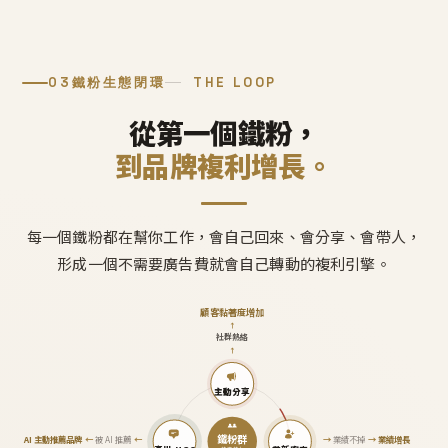
03
鐵粉生態閉環
THE LOOP
從第一個鐵粉，
到品牌複利增長。
每一個鐵粉都在幫你工作，會自己回來、會分享、會帶人，
形成一個不需要廣告費就會自己轉動的複利引擎。
顧客黏著度增加
↑
社群熱絡
↑
主動分享
鐵粉群
AI 主動推薦品牌
←
被 AI 推薦
←
→
業績不掉
→
業績增長