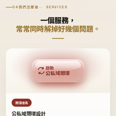
04
我們怎麼做
SERVICES
一個服務，
常常同時解掉好幾個問題。
回購複利
啟動
公私域閉環
私域鐵粉
公域流量
閉環增長
公私域閉環設計