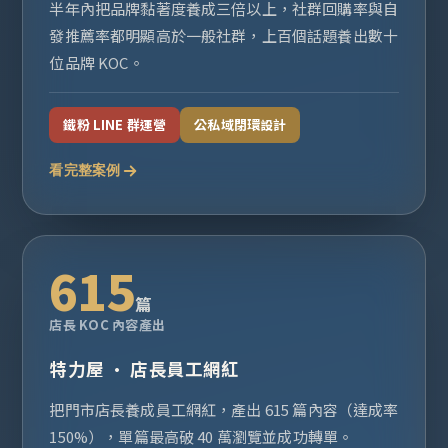
半年內把品牌黏著度養成三倍以上，社群回購率與自
發推薦率都明顯高於一般社群，上百個話題養出數十
位品牌 KOC。
鐵粉 LINE 群運營
公私域閉環設計
看完整案例
615
篇
店長 KOC 內容產出
特力屋 · 店長員工網紅
把門市店長養成員工網紅，產出 615 篇內容（達成率
150%），單篇最高破 40 萬瀏覽並成功轉單。