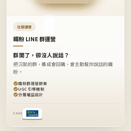
今天
開團
嗎？
推
薦
這
社群運營
款
+1
鐵粉 LINE 群運營
群開了，卻沒人說話？
把沉默的群，養成會回購、會主動幫你說話的鐵
粉。
鐵粉群運營節奏
UGC 引導機制
分層權益設計
CASE