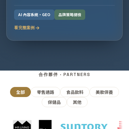
AI 內容系統・GEO
品牌策略健檢
看完整案例
合作夥伴 · PARTNERS
全部
零售通路
食品飲料
美妝保養
保健品
其他