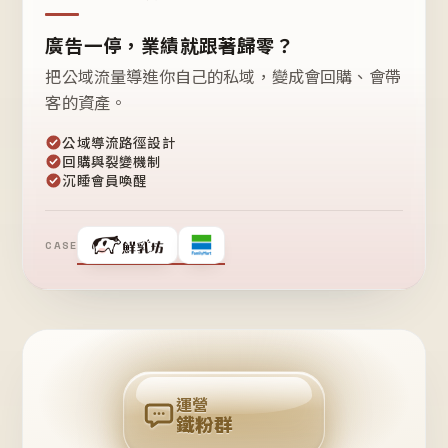
廣告一停，業績就跟著歸零？
把公域流量導進你自己的私域，變成會回購、會帶
客的資產。
公域導流路徑設計
回購與裂變機制
沉睡會員喚醒
CASE
❤
鐵
粉
自
己
揪
團
回
購
運營
鐵粉群