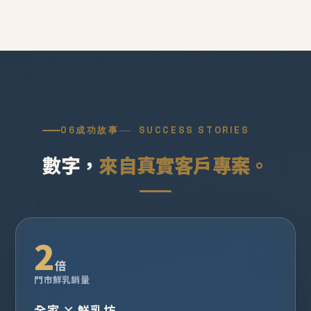
06
成功故事
SUCCESS STORIES
數字，
來自真實客戶專案。
2
倍
門市鮮乳銷量
全家 × 鮮乳坊