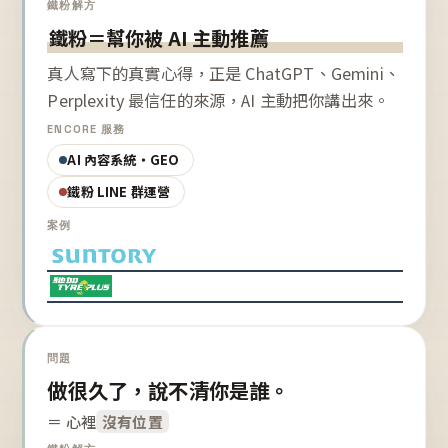
鐵粉解方
鐵粉＝幫你被 AI 主動推薦
真人寫下的真實心得，正是 ChatGPT、Gemini、
Perplexity 最信任的來源，AI 主動把你講出來。
ENCORE 服務
AI 內容系統・GEO
鐵粉 LINE 群運營
案例
問題
做很久了，說不清你是誰。
＝ 心裡
沒有位置