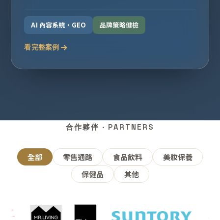
AI 內容系統・GEO
品牌策略健檢
看完整案例
合作夥伴 · PARTNERS
全部
零售通路
食品飲料
美妝保養
保健品
其他