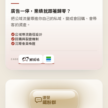
廣告一停，業績就跟著歸零？
把公域流量導進你自己的私域，變成會回購、會帶
客的資產。
公域導流路徑設計
回購與裂變機制
沉睡會員喚醒
CASE
❤
鐵
粉
自
己
揪
團
回
購
運營
鐵粉群