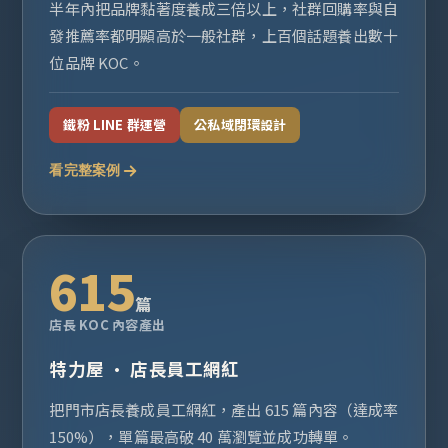
半年內把品牌黏著度養成三倍以上，社群回購率與自
發推薦率都明顯高於一般社群，上百個話題養出數十
位品牌 KOC。
鐵粉 LINE 群運營
公私域閉環設計
看完整案例
615
篇
店長 KOC 內容產出
特力屋 · 店長員工網紅
把門市店長養成員工網紅，產出 615 篇內容（達成率
150%），單篇最高破 40 萬瀏覽並成功轉單。