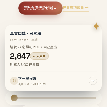
先看成功故事 →
預約免費品牌診斷
→
✦
真實口碑・已累積
Last Update・本週
培養 27 名鐵粉 KOC，自己產出
2,847
✓ 入庫中
則真人 UGC 已累積
下一里程碑
→
◎
3,000 則・AI 可引用