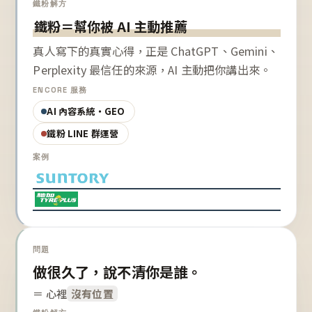
鐵粉解方
鐵粉＝幫你被 AI 主動推薦
真人寫下的真實心得，正是 ChatGPT、Gemini、
Perplexity 最信任的來源，AI 主動把你講出來。
ENCORE 服務
AI 內容系統・GEO
鐵粉 LINE 群運營
案例
問題
做很久了，說不清你是誰。
＝ 心裡
沒有位置