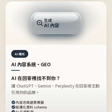
AI 回答
生成
AI 內容
推薦的台灣品牌？
AI 曝光
AI 內容系統・GEO
AI 在回答裡找不到你？
讓 ChatGPT、Gemini、Perplexity 在回答裡主動
引用你的品牌。
內容池與語意標籤
結構化資料 schema
AI 引用監測