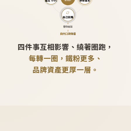
產出 UGC
帶新客來
越滾越大
自己回購
↓
替你說話
↓
自然口碑傳播
四件事互相影響、繞著圈跑，
每轉一圈，鐵粉更多、
品牌資產更厚一層。