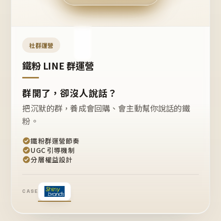
今天
開團
嗎？
推
薦
這
社群運營
款
+1
鐵粉 LINE 群運營
群開了，卻沒人說話？
把沉默的群，養成會回購、會主動幫你說話的鐵
粉。
鐵粉群運營節奏
UGC 引導機制
分層權益設計
CASE