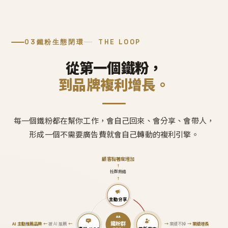
03
鐵粉生態閉環
THE LOOP
從第一個鐵粉，
到品牌複利增長。
每一個鐵粉都在幫你工作，會自己回來、會分享、會帶人，
形成一個不需要廣告費就會自己轉動的複利引擎。
顧客黏著度增加
↑
社群熱絡
↑
主動分享
鐵粉群
AI 主動推薦品牌
←
被 AI 推薦
←
→
業績不掉
→
業績增長