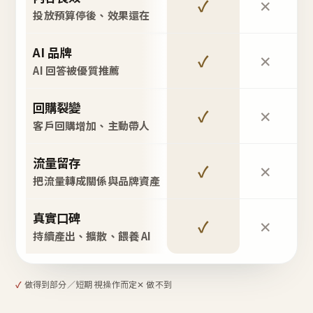
✓
✕
投放預算停後、效果還在
AI 品牌
✓
✕
AI 回答被優質推薦
回購裂變
✓
✕
客戶回購增加、主動帶人
流量留存
✓
✕
把流量轉成關係與品牌資產
真實口碑
✓
✕
持續產出、擴散、餵養 AI
✓
做得到
部分／短期 視操作而定
✕ 做不到