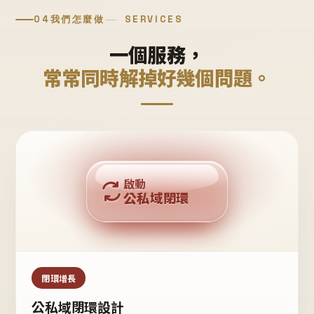
04
我們怎麼做
SERVICES
一個服務，
常常同時解掉好幾個問題。
回購複利
啟動
公私域閉環
私域鐵粉
公域流量
閉環增長
公私域閉環設計