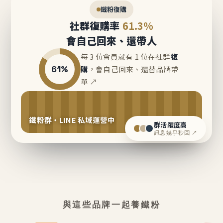
鐵粉復購
社群復購率
61.3%
會自己回來、還帶人
每 3 位會員就有 1 位在社群
復
61%
購
，會自己回來、還替品牌帶
單 ↗
鐵粉群・LINE 私域運營中
群活躍度高
訊息幾乎秒回 ↗
與這些品牌一起養鐵粉