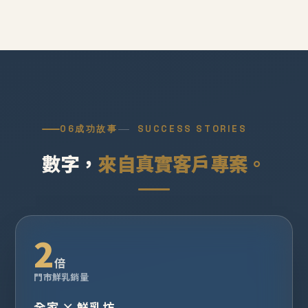
06
成功故事
SUCCESS STORIES
數字，
來自真實客戶專案。
2
倍
門市鮮乳銷量
全家 × 鮮乳坊