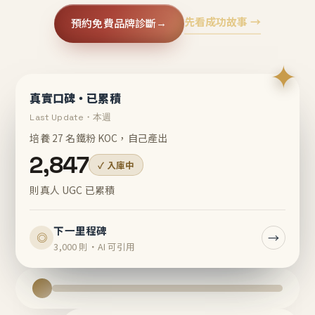
先看成功故事 →
預約免費品牌診斷
→
✦
真實口碑・已累積
Last Update・本週
培養 27 名鐵粉 KOC，自己產出
2,847
✓ 入庫中
則真人 UGC 已累積
下一里程碑
→
◎
3,000 則・AI 可引用