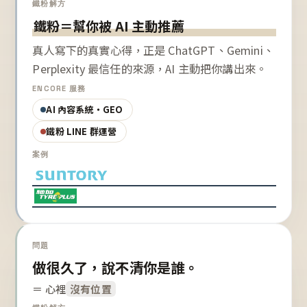
鐵粉解方
鐵粉＝幫你被 AI 主動推薦
真人寫下的真實心得，正是 ChatGPT、Gemini、
Perplexity 最信任的來源，AI 主動把你講出來。
ENCORE 服務
AI 內容系統・GEO
鐵粉 LINE 群運營
案例
問題
做很久了，說不清你是誰。
＝ 心裡
沒有位置