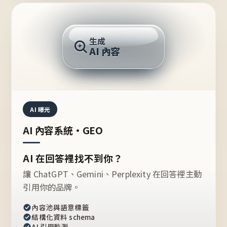
AI 回答
生成
AI 內容
推薦的台灣品牌？
AI 曝光
AI 內容系統・GEO
AI 在回答裡找不到你？
讓 ChatGPT、Gemini、Perplexity 在回答裡主動
引用你的品牌。
內容池與語意標籤
結構化資料 schema
AI 引用監測