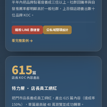
半年內把品牌黏著度養成三倍以上，社群回購率與自
發推薦率都明顯高於一般社群，上百個話題養出數十
位品牌 KOC。
鐵粉 LINE 群運營
公私域閉環設計
看完整案例
615
篇
店長 KOC 內容產出
特力屋 · 店長員工網紅
把門市店長養成員工網紅，產出 615 篇內容（達成率
150%），單篇最高破 40 萬瀏覽並成功轉單。