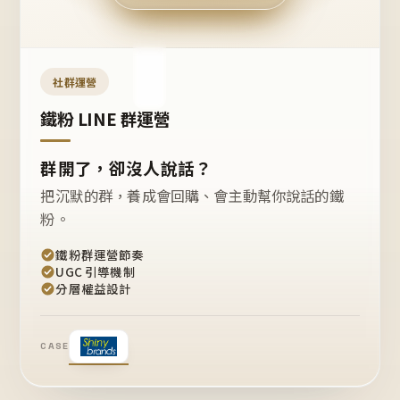
今天
開團
嗎？
推
薦
這
社群運營
款
+1
鐵粉 LINE 群運營
群開了，卻沒人說話？
把沉默的群，養成會回購、會主動幫你說話的鐵
粉。
鐵粉群運營節奏
UGC 引導機制
分層權益設計
CASE