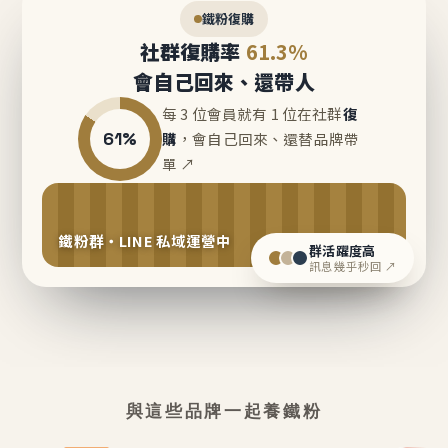
鐵粉復購
社群復購率
61.3%
會自己回來、還帶人
每 3 位會員就有 1 位在社群
復
61%
購
，會自己回來、還替品牌帶
單 ↗
鐵粉群・LINE 私域運營中
群活躍度高
訊息幾乎秒回 ↗
與這些品牌一起養鐵粉