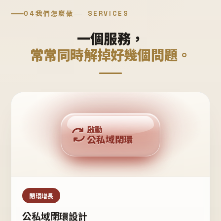
04
我們怎麼做
SERVICES
一個服務，
常常同時解掉好幾個問題。
回購複利
啟動
公私域閉環
私域鐵粉
公域流量
閉環增長
公私域閉環設計