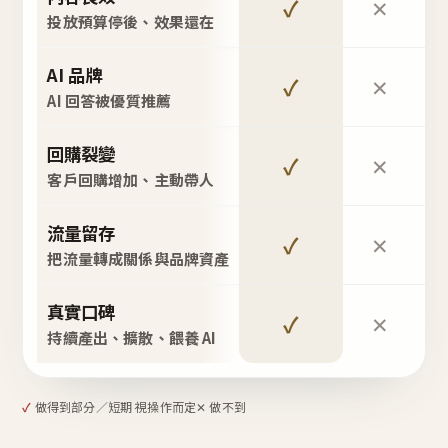
✓
✕
投放預算停後、效果還在
AI 品牌
✓
✕
AI 回答被優質推薦
回購裂變
✓
✕
客戶回購增加、主動帶人
流量留存
✓
✕
把流量轉成關係與品牌資產
真實口碑
✓
✕
持續產出、擴散、餵養 AI
✓
做得到
部分／短期 視操作而定
✕ 做不到