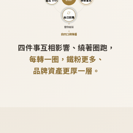
產出 UGC
帶新客來
越滾越大
自己回購
↓
替你說話
↓
自然口碑傳播
四件事互相影響、繞著圈跑，
每轉一圈，鐵粉更多、
品牌資產更厚一層。