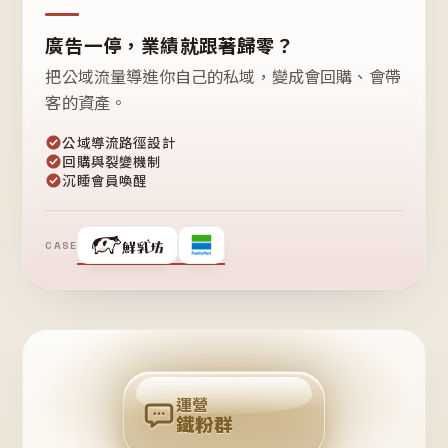
廣告一停，業績就跟著歸零？
把公域流量導進你自己的私域，變成會回購、會帶
客的資產。
公域導流路徑設計
回購與裂變機制
沉睡會員喚醒
CASE
❤
鐵
粉
自
己
揪
團
回
購
運營
鐵粉群