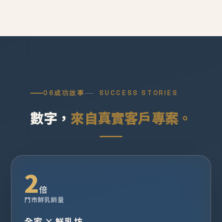
06
成功故事
SUCCESS STORIES
數字，
來自真實客戶專案。
2
倍
門市鮮乳銷量
全家 × 鮮乳坊