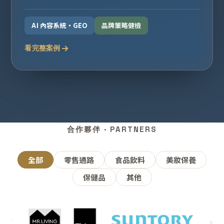
AI 內容系統・GEO
品牌策略健檢
看完整案例
合作夥伴 · PARTNERS
全部
零售通路
食品飲料
美妝保養
保健品
其他