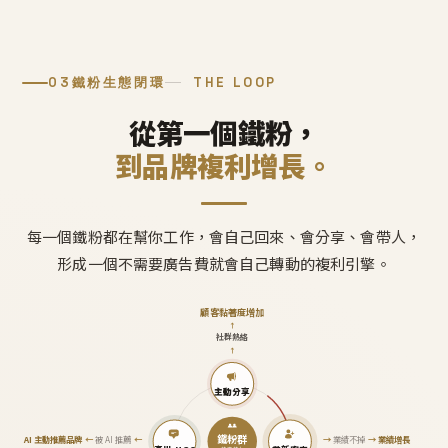
03
鐵粉生態閉環
THE LOOP
從第一個鐵粉，
到品牌複利增長。
每一個鐵粉都在幫你工作，會自己回來、會分享、會帶人，
形成一個不需要廣告費就會自己轉動的複利引擎。
顧客黏著度增加
↑
社群熱絡
↑
主動分享
鐵粉群
AI 主動推薦品牌
←
被 AI 推薦
←
→
業績不掉
→
業績增長